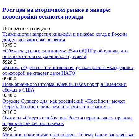
Рост цен на вторичном рынке в январе:
новостройки остаются позади
Интересное за неделю
Таджикистан запретил хиджабы и никабы: когда в России
дойдут до такого же решения
1245
0
«Сбежать удалось единицам»: 25-ю ОДШБр обнулили, что
осталось от элиты украинского десанта
5928
0
«Кошмар Одессы»: таинственная русская ракета «Бандероль»,
от которой не спасает даже НАТО
6960
0
Ночь огненного шторма: Киев и Львов горят, а Зеленский
сбежал в США
9240
0
Оружие Судного дня: как российский «Посейдон» может
стереть Лондон с лица земли за считанные минуты
2616
0
Охота на «Смерть с неба»: как Россия переписывает правила
игры в битве беспилотников
6996
0
Миллион наличными стал опасен. Почему банки заставят вас