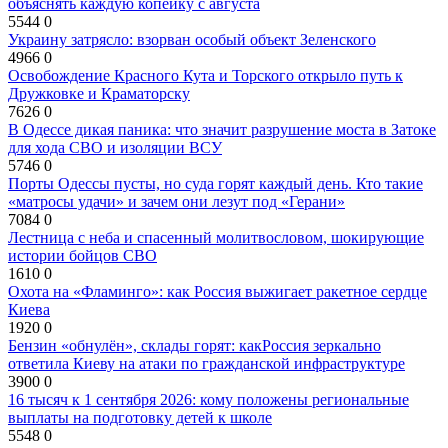
объяснять каждую копейку с августа
5544
0
Украину затрясло: взорван особый объект Зеленского
4966
0
Освобождение Красного Кута и Торского открыло путь к
Дружковке и Краматорску
7626
0
В Одессе дикая паника: что значит разрушение моста в Затоке
для хода СВО и изоляции ВСУ
5746
0
Порты Одессы пусты, но суда горят каждый день. Кто такие
«матросы удачи» и зачем они лезут под «Герани»
7084
0
Лестница с неба и спасенный молитвословом, шокирующие
истории бойцов СВО
1610
0
Охота на «Фламинго»: как Россия выжигает ракетное сердце
Киева
1920
0
Бензин «обнулён», склады горят: какРоссия зеркально
ответила Киеву на атаки по гражданской инфраструктуре
3900
0
16 тысяч к 1 сентября 2026: кому положены региональные
выплаты на подготовку детей к школе
5548
0