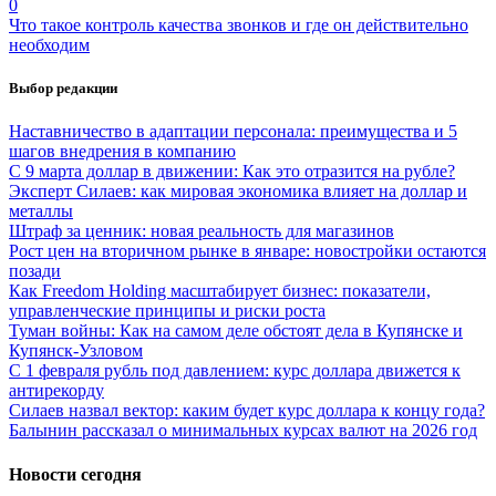
0
Что такое контроль качества звонков и где он действительно
необходим
Выбор редакции
Наставничество в адаптации персонала: преимущества и 5
шагов внедрения в компанию
С 9 марта доллар в движении: Как это отразится на рубле?
Эксперт Силаев: как мировая экономика влияет на доллар и
металлы
Штраф за ценник: новая реальность для магазинов
Рост цен на вторичном рынке в январе: новостройки остаются
позади
Как Freedom Holding масштабирует бизнес: показатели,
управленческие принципы и риски роста
Туман войны: Как на самом деле обстоят дела в Купянске и
Купянск-Узловом
С 1 февраля рубль под давлением: курс доллара движется к
антирекорду
Силаев назвал вектор: каким будет курс доллара к концу года?
Балынин рассказал о минимальных курсах валют на 2026 год
Новости сегодня