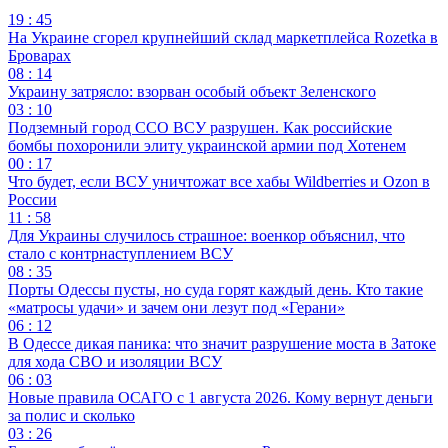
19 : 45
На Украине сгорел крупнейший склад маркетплейса Rozetka в
Броварах
08 : 14
Украину затрясло: взорван особый объект Зеленского
03 : 10
Подземный город ССО ВСУ разрушен. Как российские
бомбы похоронили элиту украинской армии под Хотенем
00 : 17
Что будет, если ВСУ уничтожат все хабы Wildberries и Ozon в
России
11 : 58
Для Украины случилось страшное: военкор объяснил, что
стало с контрнаступлением ВСУ
08 : 35
Порты Одессы пусты, но суда горят каждый день. Кто такие
«матросы удачи» и зачем они лезут под «Герани»
06 : 12
В Одессе дикая паника: что значит разрушение моста в Затоке
для хода СВО и изоляции ВСУ
06 : 03
Новые правила ОСАГО с 1 августа 2026. Кому вернут деньги
за полис и сколько
03 : 26