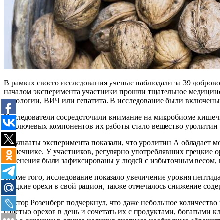
В рамках своего исследования ученые наблюдали за 39 доброво
началом эксперимента участники прошли тщательное медицинс
онкологии, ВИЧ или гепатита. В исследование были включены т
Исследователи сосредоточили внимание на микробиоме кишечн
из ключевых компонентов их работы стало вещество уролитин 
Результаты эксперимента показали, что уролитин А обладает 
кишечнике. У участников, регулярно употреблявших грецкие 
изменения были зафиксированы у людей с избыточным весом, 
Кроме того, исследование показало увеличение уровня пептида
грецкие орехи в свой рацион, также отмечалось снижение сод
Доктор Розенберг подчеркнул, что даже небольшое количество
горстью орехов в день и сочетать их с продуктами, богатыми 