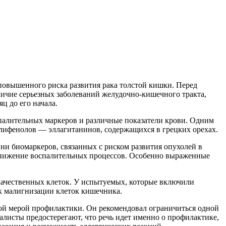
е повышенного риска развития рака толстой кишки. Перед
ичие серьезных заболеваний желудочно-кишечного тракта,
ц до его начала.
палительных маркеров и различные показатели крови. Одним
олифенолов — эллагитанинов, содержащихся в грецких орехах.
и биомаркеров, связанных с риском развития опухолей в
 снижение воспалительных процессов. Особенно выраженные
окачественных клеток. У испытуемых, которые включили
х малигнизации клеток кишечника.
ной мерой профилактики. Он рекомендовал ограничиться одной
иалисты предостерегают, что речь идет именно о профилактике,