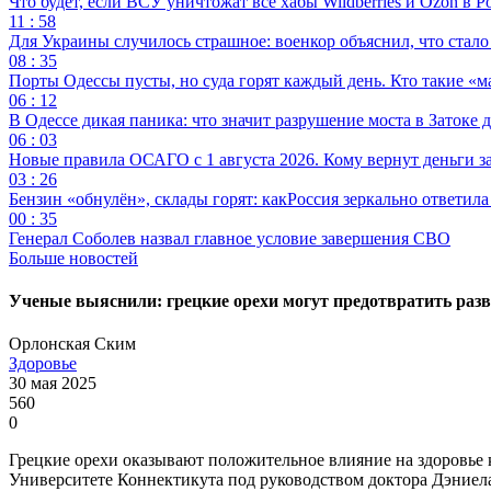
Что будет, если ВСУ уничтожат все хабы Wildberries и Ozon в Р
11 : 58
Для Украины случилось страшное: военкор объяснил, что стал
08 : 35
Порты Одессы пусты, но суда горят каждый день. Кто такие «м
06 : 12
В Одессе дикая паника: что значит разрушение моста в Затоке
06 : 03
Новые правила ОСАГО с 1 августа 2026. Кому вернут деньги за
03 : 26
Бензин «обнулён», склады горят: какРоссия зеркально ответил
00 : 35
Генерал Соболев назвал главное условие завершения СВО
Больше новостей
Ученые выяснили: грецкие орехи могут предотвратить разв
Орлонская Ским
Здоровье
30 мая 2025
560
0
Грецкие орехи оказывают положительное влияние на здоровье 
Университете Коннектикута под руководством доктора Дэниела