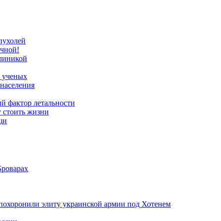
опухолей
очной!
клиникой
т ученых
 населения
й фактор летальности
т стоить жизни
щи
Броварах
похоронили элиту украинской армии под Хотенем