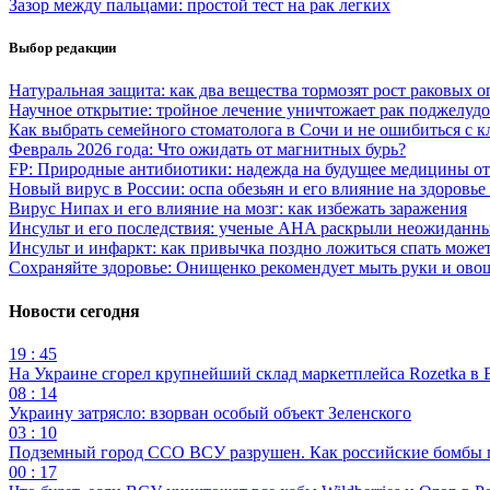
Зазор между пальцами: простой тест на рак легких
Выбор редакции
Натуральная защита: как два вещества тормозят рост раковых 
Научное открытие: тройное лечение уничтожает рак поджелуд
Как выбрать семейного стоматолога в Сочи и не ошибиться с 
Февраль 2026 года: Что ожидать от магнитных бурь?
FP: Природные антибиотики: надежда на будущее медицины о
Новый вирус в России: оспа обезьян и его влияние на здоровье
Вирус Нипах и его влияние на мозг: как избежать заражения
Инсульт и его последствия: ученые AHA раскрыли неожиданны
Инсульт и инфаркт: как привычка поздно ложиться спать може
Сохраняйте здоровье: Онищенко рекомендует мыть руки и ово
Новости сегодня
19 : 45
На Украине сгорел крупнейший склад маркетплейса Rozetka в 
08 : 14
Украину затрясло: взорван особый объект Зеленского
03 : 10
Подземный город ССО ВСУ разрушен. Как российские бомбы 
00 : 17