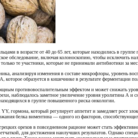
льцами в возрасте от 40 до 65 лет, которые находились в групп
кое обследование, включая колоноскопию, чтобы исключить нал
олько те участники, которые не принимали антибиотики за меся
ика, анализируя изменения в составе микрофлоры, уровень вос
А, которое образуется в кишечнике в результате ферментации п
мощным противовоспалительным эффектом и может снижать уровн
орехи, наблюдалось заметное увеличение уровня уролитина А и
находящихся в группе повышенного риска онкологии.
 YY, гормона, который регулирует аппетит и замедляет рост зл
ержания белка виментина — одного из факторов, способствующи
 грецких орехов в повседневном рационе может стать эффектив
клетчаткой, для достижения наилучших результатов. Однако спец