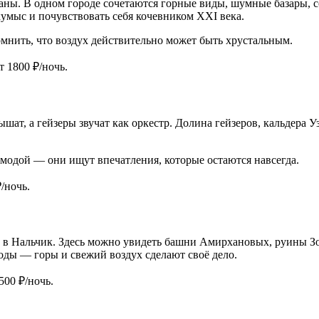
аны. В одном городе сочетаются горные виды, шумные базары, 
умыс и почувствовать себя кочевником XXI века.
мнить, что воздух действительно может быть хрустальным.
т 1800 ₽/ночь.
дышат, а гейзеры звучат как оркестр. Долина гейзеров, кальдера 
за модой — они ищут впечатления, которые остаются навсегда.
/ночь.
ь в Нальчик. Здесь можно увидеть башни Амирхановых, руины З
оды — горы и свежий воздух сделают своё дело.
500 ₽/ночь.