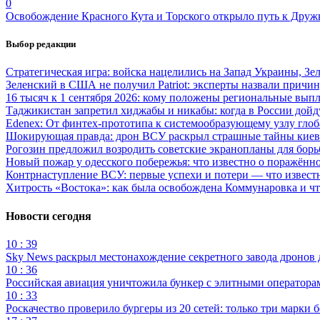
0
Освобождение Красного Кута и Торского открыло путь к Друж
Выбор редакции
Стратегическая игра: войска нацелились на Запад Украины, Зе
Зеленский в США не получил Patriot: эксперты назвали причи
16 тысяч к 1 сентября 2026: кому положены региональные выпл
Таджикистан запретил хиджабы и никабы: когда в России дойд
Edenex: От финтех-прототипа к системообразующему узлу гло
Шокирующая правда: дрон ВСУ раскрыл страшные тайны киев
Рогозин предложил возродить советские экранопланы для бо
Новый пожар у одесского побережья: что известно о поражённ
Контрнаступление ВСУ: первые успехи и потери — что извест
Хитрость «Востока»: как была освобождена Коммунаровка и ч
Новости сегодня
10 : 39
Sky News раскрыл местонахождение секретного завода дронов
10 : 36
Российская авиация уничтожила бункер с элитными оператор
10 : 33
Роскачество проверило бургеры из 20 сетей: только три марки 