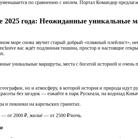
о уменьшается по сравнению с июлем. Портал Командир предлаг
те 2025 года: Неожиданные уникальные м
Чёрном море снова звучит старый добрый «пляжный плейлист», 
l inclusive вас ждёт подлинная тишина, простор и настоящие от
лп.
еографии, но и атмосферу, в которой история и природа идут ру
красоты без загадок — езжайте в парк Рускеала, на водопад Кива
ра и пикники на карельских гранитах.
 — от 2000 ₽, жильё — от 2500 ₽/ночь.
м