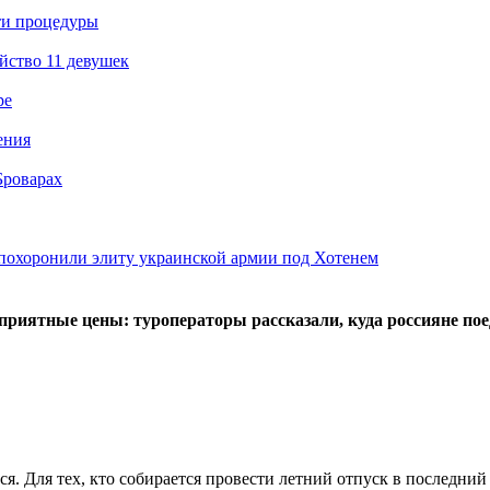
ти процедуры
йство 11 девушек
ре
ения
Броварах
похоронили элиту украинской армии под Хотенем
риятные цены: туроператоры рассказали, куда россияне поед
ся. Для тех, кто собирается провести летний отпуск в последни