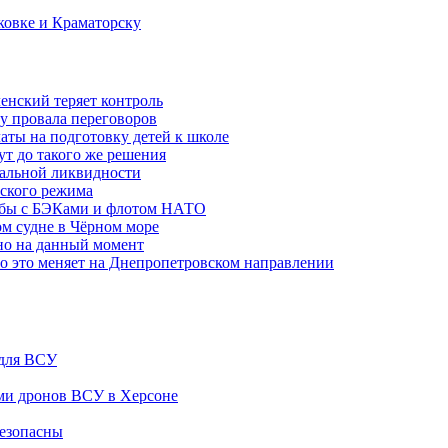
ковке и Краматорску
ленский теряет контроль
ну провала переговоров
аты на подготовку детей к школе
ут до такого же решения
бальной ликвидности
ского режима
рьбы с БЭКами и флотом НАТО
ом судне в Чёрном море
но на данный момент
то это меняет на Днепропетровском направлении
 для ВСУ
ами дронов ВСУ в Херсоне
безопасны