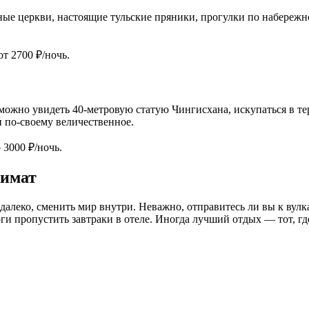
ные церкви, настоящие тульские пряники, прогулки по набережн
от 2700 ₽/ночь.
т можно увидеть 40-метровую статую Чингисхана, искупаться в т
и по-своему величественное.
 3000 ₽/ночь.
лимат
далеко, сменить мир внутри. Неважно, отправитесь ли вы к вул
оги пропустить завтраки в отеле. Иногда лучший отдых — тот, гд