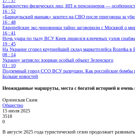
17 : 37
Банкротство физических лиц, ИП и пенсионеров — особеннос
16 : 52
«Барнаульский маньяк» захотел на СВО после приговора за уби
16 : 48
Европейские экс-чиновники тайно заговорили с Москвой о ми
16 : 41
Ночь удара по тылу ВСУ Киев лишился ключевых узлов снабж
19 : 45
На Украине сгорел крупнейший склад маркетплейса Rozetka в 
08 : 14
Украину затрясло: взорван особый объект Зеленского
03 : 10
Подземный город ССО ВСУ разрушен. Как российские бомбы 
Больше новостей
Неожиданные маршруты, места с богатой историей и очень п
Орлонская Ским
Общество
15 июля 2025
3518
0
В августе 2025 года туристический сезон продолжает развивать