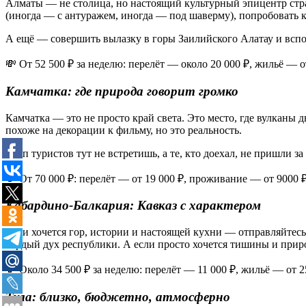
Алматы — не столица, но настоящий культурный эпицентр стр
(иногда — с антуражем, иногда — под шаверму), попробовать к
А ещё — совершить вылазку в горы Заилийского Алатау и вспо
💸 От 52 500 ₽ за неделю: перелёт — около 20 000 ₽, жильё — о
Камчатка: где природа говорит громко
Камчатка — это не просто край света. Это место, где вулканы 
похоже на декорации к фильму, но это реальность.
Толп туристов тут не встретишь, а те, кто доехал, не пришли 
💸 От 70 000 ₽: перелёт — от 19 000 ₽, проживание — от 9000 ₽
Кабардино-Балкария: Кавказ с характером
Если хочется гор, истории и настоящей кухни — отправляйтес
гордый дух республики. А если просто хочется тишины и прир
💸 Около 34 500 ₽ за неделю: перелёт — 11 000 ₽, жильё — от 2
Тула: близко, бюджетно, атмосферно