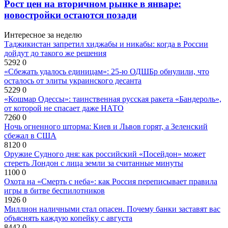
Рост цен на вторичном рынке в январе:
новостройки остаются позади
Интересное за неделю
Таджикистан запретил хиджабы и никабы: когда в России
дойдут до такого же решения
5292
0
«Сбежать удалось единицам»: 25-ю ОДШБр обнулили, что
осталось от элиты украинского десанта
5229
0
«Кошмар Одессы»: таинственная русская ракета «Бандероль»,
от которой не спасает даже НАТО
7260
0
Ночь огненного шторма: Киев и Львов горят, а Зеленский
сбежал в США
8120
0
Оружие Судного дня: как российский «Посейдон» может
стереть Лондон с лица земли за считанные минуты
1100
0
Охота на «Смерть с неба»: как Россия переписывает правила
игры в битве беспилотников
1926
0
Миллион наличными стал опасен. Почему банки заставят вас
объяснять каждую копейку с августа
8442
0