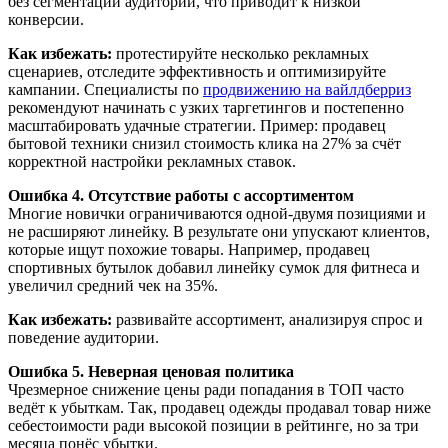
без сегментации аудитории, что приводит к низкой
конверсии.
Как избежать:
протестируйте несколько рекламных
сценариев, отследите эффективность и оптимизируйте
кампании. Специалисты по
продвижению на вайлдберриз
рекомендуют начинать с узких таргетингов и постепенно
масштабировать удачные стратегии. Пример: продавец
бытовой техники снизил стоимость клика на 27% за счёт
корректной настройки рекламных ставок.
Ошибка 4. Отсутствие работы с ассортиментом
Многие новички ограничиваются одной-двумя позициями и
не расширяют линейку. В результате они упускают клиентов,
которые ищут похожие товары. Например, продавец
спортивных бутылок добавил линейку сумок для фитнеса и
увеличил средний чек на 35%.
Как избежать:
развивайте ассортимент, анализируя спрос и
поведение аудитории.
Ошибка 5. Неверная ценовая политика
Чрезмерное снижение цены ради попадания в ТОП часто
ведёт к убыткам. Так, продавец одежды продавал товар ниже
себестоимости ради высокой позиции в рейтинге, но за три
месяца понёс убытки.