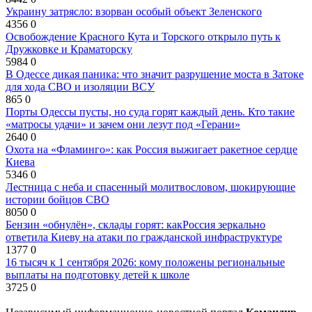
Украину затрясло: взорван особый объект Зеленского
4356
0
Освобождение Красного Кута и Торского открыло путь к
Дружковке и Краматорску
5984
0
В Одессе дикая паника: что значит разрушение моста в Затоке
для хода СВО и изоляции ВСУ
865
0
Порты Одессы пусты, но суда горят каждый день. Кто такие
«матросы удачи» и зачем они лезут под «Герани»
2640
0
Охота на «Фламинго»: как Россия выжигает ракетное сердце
Киева
5346
0
Лестница с неба и спасенный молитвословом, шокирующие
истории бойцов СВО
8050
0
Бензин «обнулён», склады горят: какРоссия зеркально
ответила Киеву на атаки по гражданской инфраструктуре
1377
0
16 тысяч к 1 сентября 2026: кому положены региональные
выплаты на подготовку детей к школе
3725
0