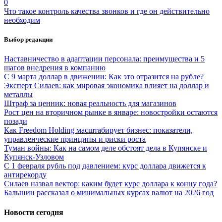
0
Что такое контроль качества звонков и где он действительно
необходим
Выбор редакции
Наставничество в адаптации персонала: преимущества и 5
шагов внедрения в компанию
С 9 марта доллар в движении: Как это отразится на рубле?
Эксперт Силаев: как мировая экономика влияет на доллар и
металлы
Штраф за ценник: новая реальность для магазинов
Рост цен на вторичном рынке в январе: новостройки остаются
позади
Как Freedom Holding масштабирует бизнес: показатели,
управленческие принципы и риски роста
Туман войны: Как на самом деле обстоят дела в Купянске и
Купянск-Узловом
С 1 февраля рубль под давлением: курс доллара движется к
антирекорду
Силаев назвал вектор: каким будет курс доллара к концу года?
Балынин рассказал о минимальных курсах валют на 2026 год
Новости сегодня