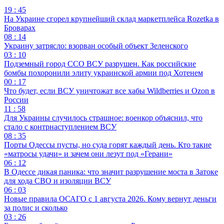
19 : 45
На Украине сгорел крупнейший склад маркетплейса Rozetka в
Броварах
08 : 14
Украину затрясло: взорван особый объект Зеленского
03 : 10
Подземный город ССО ВСУ разрушен. Как российские
бомбы похоронили элиту украинской армии под Хотенем
00 : 17
Что будет, если ВСУ уничтожат все хабы Wildberries и Ozon в
России
11 : 58
Для Украины случилось страшное: военкор объяснил, что
стало с контрнаступлением ВСУ
08 : 35
Порты Одессы пусты, но суда горят каждый день. Кто такие
«матросы удачи» и зачем они лезут под «Герани»
06 : 12
В Одессе дикая паника: что значит разрушение моста в Затоке
для хода СВО и изоляции ВСУ
06 : 03
Новые правила ОСАГО с 1 августа 2026. Кому вернут деньги
за полис и сколько
03 : 26