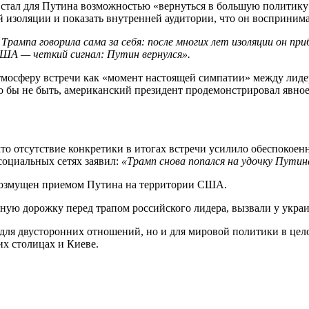
ал для Путина возможностью «вернуться в большую политику». 
 изоляции и показать внутренней аудитории, что он восприним
Трампа говорила сама за себя: после многих лет изоляции он пр
ША — четкий сигнал: Путин вернулся».
атмосферу встречи как «момент настоящей симпатии» между лид
о бы не быть, американский президент продемонстрировал явное
что отсутствие конкретики в итогах встречи усилило обеспокое
социальных сетях заявил:
«Трамп снова попался на удочку Путин
 возмущен приемом Путина на территории США.
ную дорожку перед трапом российского лидера, вызвали у украи
 для двусторонних отношений, но и для мировой политики в цел
х столицах и Киеве.