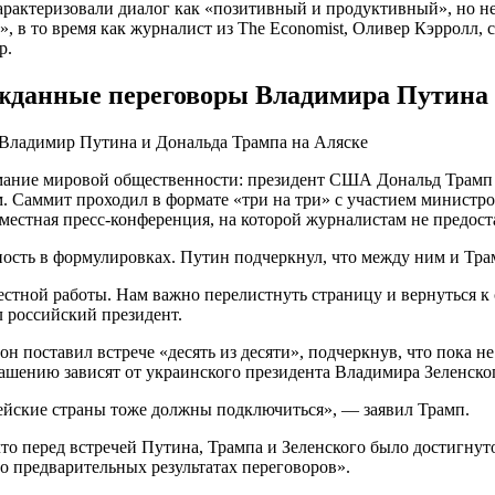
арактеризовали диалог как «позитивный и продуктивный», но н
», в то время как журналист из The Economist, Оливер Кэрролл,
р.
ожданные переговоры Владимира Путина
нимание мировой общественности: президент США Дональд Трамп
Саммит проходил в формате «три на три» с участием министро
вместная пресс-конференция, на которой журналистам не предос
ость в формулировках. Путин подчеркнул, что между ним и Тра
тной работы. Нам важно перелистнуть страницу и вернуться к с
л российский президент.
н поставил встрече «десять из десяти», подчеркнув, что пока н
ашению зависят от украинского президента Владимира Зеленског
пейские страны тоже должны подключиться», — заявил Трамп.
то перед встречей Путина, Трампа и Зеленского было достигну
 о предварительных результатах переговоров».