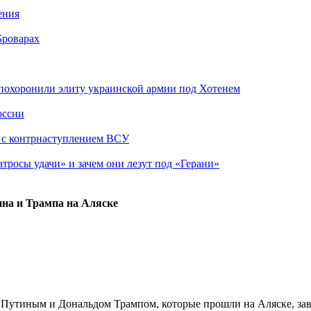
ения
Броварах
похоронили элиту украинской армии под Хотенем
оссии
о с контрнаступлением ВСУ
атросы удачи» и зачем они лезут под «Герани»
на и Трампа на Аляске
утиным и Дональдом Трампом, которые прошли на Аляске, зав