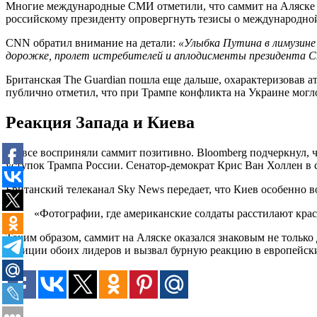
Многие международные СМИ отметили, что саммит на Аляске ст
российскому президенту опровергнуть тезисы о международной
CNN обратил внимание на детали:
«Улыбка Путина в лимузине 
дорожке, пролет истребителей и аплодисменты президента С
Британская The Guardian пошла еще дальше, охарактеризовав 
публично отметил, что при Трампе конфликта на Украине могл
Реакция Запада и Киева
Не все восприняли саммит позитивно. Bloomberg подчеркнул, 
уступок Трампа России. Сенатор-демократ Крис Ван Холлен в 
Британский телеканал Sky News передает, что Киев особенно
«Фотографии, где американские солдаты расстилают крас
Таким образом, саммит на Аляске оказался знаковым не только
позиции обоих лидеров и вызвал бурную реакцию в европейски