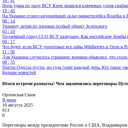
16 : 41
Ночь удара по тылу ВСУ Киев лишился ключевых узлов снабж
19 : 45
На Украине сгорел крупнейший склад маркетплейса Rozetka в 
08 : 14
Украину затрясло: взорван особый объект Зеленского
03 : 10
Подземный город ССО ВСУ разрушен. Как российские бомбы 
00 : 17
Что будет, если ВСУ уничтожат все хабы Wildberries и Ozon в Р
11 : 58
Для Украины случилось страшное: военкор объяснил, что стал
08 : 35
Порты Одессы пусты, но суда горят каждый день. Кто такие «м
Больше новостей
Итоги встречи размыты! Чем закончились переговоры Пути
Орлонская Ским
В мире
16 августа 2025
913
0
Переговоры между президентами России и США, Владимиром П