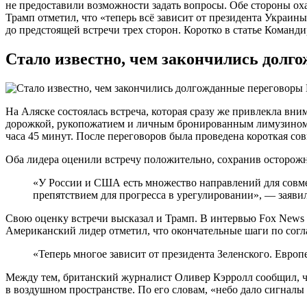
не предоставили возможности задать вопросы. Обе стороны ох
Трамп отметил, что «теперь всё зависит от президента Украины
до предстоящей встречи трех сторон. Коротко в статье Команди
Стало известно, чем закончились долг
На Аляске состоялась встреча, которая сразу же привлекла в
дорожкой, рукопожатием и личным бронированным лимузином. 
часа 45 минут. После переговоров была проведена короткая со
Оба лидера оценили встречу положительно, сохранив осторожн
«У России и США есть множество направлений для совмес
препятствием для прогресса в урегулировании», — заяви
Свою оценку встречи высказал и Трамп. В интервью Fox News о
Американский лидер отметил, что окончательные шаги по согл
«Теперь многое зависит от президента Зеленского. Евро
Между тем, британский журналист Оливер Кэрролл сообщил, ч
в воздушном пространстве. По его словам, «небо дало сигналы