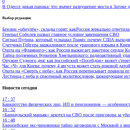
0
В Одессе дикая паника: что значит разрушение моста в Затоке
Выбор редакции
Бензин «обнулён», склады горят: какРоссия зеркально ответил
Генерал Соболев назвал главное условие завершения СВО
Сигнал Путина, который услышал Трамп: почему США выходят
Счетчики Гейгера зашкаливают после уранового взрыва в Киев
Охота на «Фламинго»: как Россия выжигает ракетное сердце К
Тайна подземных бункеров Хмельницкого: радиоактивный уда
Оружие Судного дня: как российский «Посейдон» может стере
Час «Ч» для Киева: почему 4 августа может стать роковой датой
Охота на «Смерть с неба»: как Россия переписывает правила и
Лестница с неба и спасенный молитвословом, шокирующие и
Новости сегодня
17 : 37
Банкротство физических лиц, ИП и пенсионеров — особеннос
16 : 52
«Барнаульский маньяк» захотел на СВО после приговора за уби
16 : 48
Европейские экс-чиновники тайно заговорили с Москвой о ми