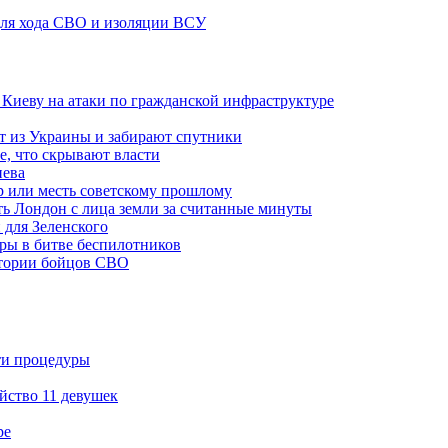
 для хода СВО и изоляции ВСУ
а Киеву на атаки по гражданской инфраструктуре
 из Украины и забирают спутники
е, что скрывают власти
иева
р или месть советскому прошлому
ть Лондон с лица земли за считанные минуты
 для Зеленского
гры в битве беспилотников
стории бойцов СВО
ти процедуры
йство 11 девушек
ре