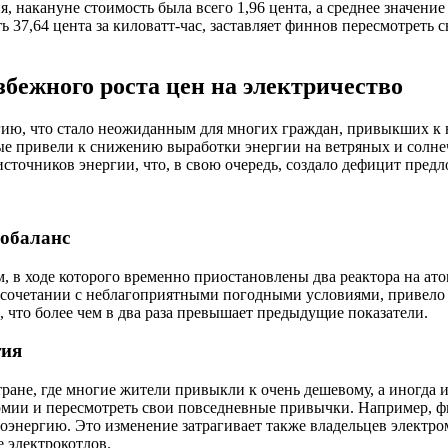
ия, накануне стоимость была всего 1,96 цента, а среднее значени
ть 37,64 цента за киловатт-час, заставляет финнов пересмотреть
бежного роста цен на электричество
ргию, что стало неожиданным для многих граждан, привыкших 
рые привели к снижению выработки энергии на ветряных и солне
сточников энергии, что, в свою очередь, создало дефицит предл
гобаланс
 в ходе которого временно приостановлены два реактора на ат
в сочетании с неблагоприятными погодными условиями, привело
с, что более чем в два раза превышает предыдущие показатели.
тия
тране, где многие жители привыкли к очень дешевому, а иногда
мии и пересмотреть свои повседневные привычки. Например, фи
троэнергию. Это изменение затрагивает также владельцев элект
 электрокотлов.