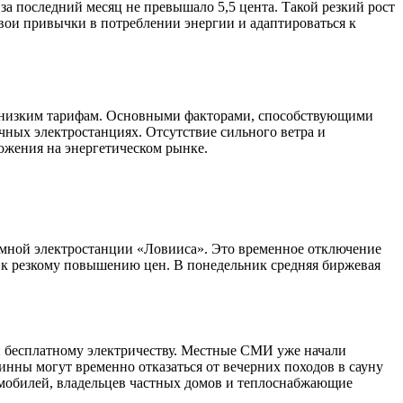
е за последний месяц не превышало 5,5 цента. Такой резкий рост
 свои привычки в потреблении энергии и адаптироваться к
к низким тарифам. Основными факторами, способствующими
чных электростанциях. Отсутствие сильного ветра и
ожения на энергетическом рынке.
омной электростанции «Ловииса». Это временное отключение
 к резкому повышению цен. В понедельник средняя биржевая
 и бесплатному электричеству. Местные СМИ уже начали
нны могут временно отказаться от вечерних походов в сауну
ромобилей, владельцев частных домов и теплоснабжающие