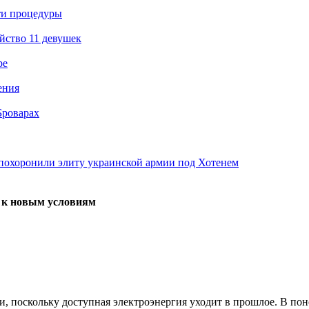
ти процедуры
йство 11 девушек
ре
ения
Броварах
похоронили элиту украинской армии под Хотенем
я к новым условиям
и, поскольку доступная электроэнергия уходит в прошлое. В по