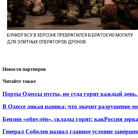
БУНКЕР ВСУ В ХЕРСОНЕ ПРЕВРАТИЛСЯ В БРАТСКУЮ МОГИЛУ
ДЛЯ ЭЛИТНЫХ ОПЕРАТОРОВ ДРОНОВ
Новости партнеров
Читайте также
Порты Одессы пусты, но суда горят каждый день.
В Одессе дикая паника: что значит разрушение м
Бензин «обнулён», склады горят: какРоссия зерк
Генерал Соболев назвал главное условие заверш