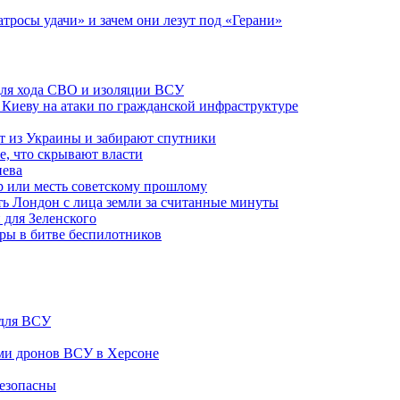
атросы удачи» и зачем они лезут под «Герани»
 для хода СВО и изоляции ВСУ
а Киеву на атаки по гражданской инфраструктуре
 из Украины и забирают спутники
е, что скрывают власти
иева
р или месть советскому прошлому
ть Лондон с лица земли за считанные минуты
 для Зеленского
гры в битве беспилотников
 для ВСУ
ами дронов ВСУ в Херсоне
безопасны