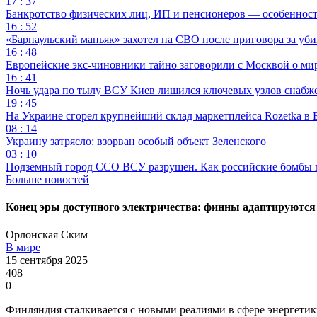
17 : 37
Банкротство физических лиц, ИП и пенсионеров — особеннос
16 : 52
«Барнаульский маньяк» захотел на СВО после приговора за уби
16 : 48
Европейские экс-чиновники тайно заговорили с Москвой о ми
16 : 41
Ночь удара по тылу ВСУ Киев лишился ключевых узлов снабж
19 : 45
На Украине сгорел крупнейший склад маркетплейса Rozetka в 
08 : 14
Украину затрясло: взорван особый объект Зеленского
03 : 10
Подземный город ССО ВСУ разрушен. Как российские бомбы 
Больше новостей
Конец эры доступного электричества: финны адаптируютс
Орлонская Ским
В мире
15 сентября 2025
408
0
Финляндия сталкивается с новыми реалиями в сфере энергетик