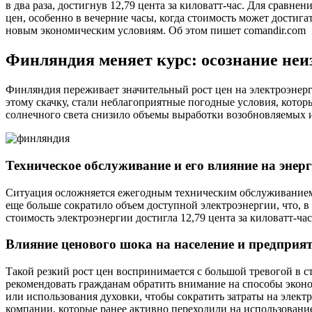
в два раза, достигнув 12,79 цента за киловатт-час. Для сравнен
цен, особенно в вечерние часы, когда стоимость может достига
новым экономическим условиям. Об этом пишет comandir.com
Финляндия меняет курс: осознание неиз
Финляндия переживает значительный рост цен на электроэне
этому скачку, стали неблагоприятные погодные условия, кото
солнечного света снизило объемы выработки возобновляемых и
Техническое обслуживание и его влияние на энер
Ситуация осложняется ежегодным техническим обслуживанием,
еще больше сократило объем доступной электроэнергии, что, 
стоимость электроэнергии достигла 12,79 цента за киловатт-ча
Влияние ценового шока на население и предприя
Такой резкий рост цен воспринимается с большой тревогой в с
рекомендовать гражданам обратить внимание на способы эконо
или использования духовки, чтобы сократить затраты на элек
компании, которые ранее активно переходили на использование