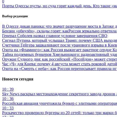
0
Порты Одессы пусты, но суда горят каждый день. Кто такие «м
Выбор редакции
В Одессе дикая паника: что значит разрушение моста в Затоке
Бензин «обнулён», склады горят: какРоссия зеркально ответил
Генерал Соболев назвал главное условие завершения СВО
Сигнал Путина, который услышал Трамп: почему США выходят
Счетчики Гейгера зашкаливают после уранового взрыва в Киев
Охота на «Фламинго»: как Россия выжигает ракетное сердце К
Тайна подземных бункеров Хмельницкого: радиоактивный уда
Оружие Судного дня: как российский «Посейдон» может стере
Час «Ч» для Киева: почему 4 августа может стать роковой датой
Охота на «Смерть с неба»: как Россия переписывает правила и
Новости сегодня
10 : 39
Sky News раскрыл местонахождение секретного завода дронов
10 : 36
Российская авиация уничтожила бункер с элитными оператор
10 : 33
Роскачество проверило бургеры из 20 сетей: только три марки 