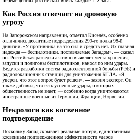
перемещениях российских войск каждые 1–2 часа.
Как Россия отвечает на дроновую
угрозу
На Запорожском направлении, отметил Киселёв, особенно
отличились десантные подразделения 299-го полка 98-й
дивизии. «У противника на это сил и средств нет. Их главная
надежда — беспилотники, поставляемые Западом», — сказал
он. Российская разведка активно выявляет места хранения,
запуски и полигоны беспилотников, нанося по ним удары.
Ведутся разработки систем радиоэлектронной борьбы (РЭБ) и
радиолокационных станций для уничтожения БПЛА. «Я
уверен, что этот вопрос будет решен», — заявил эксперт. Он
также добавил, что есть успешные удары, о которых
общественность не знает, — особенно когда уничтожаются
иностранные военные из Германии, Франции, Норвегии.
Некрологи как косвенное
подтверждение
Поскольку Запад скрывает реальные потери, единственным
косвенным подтверждением эффективности ударов