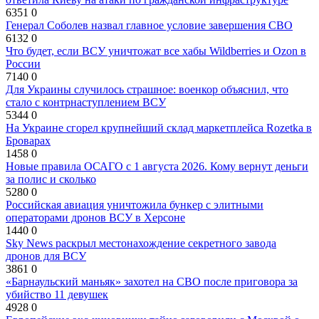
6351
0
Генерал Соболев назвал главное условие завершения СВО
6132
0
Что будет, если ВСУ уничтожат все хабы Wildberries и Ozon в
России
7140
0
Для Украины случилось страшное: военкор объяснил, что
стало с контрнаступлением ВСУ
5344
0
На Украине сгорел крупнейший склад маркетплейса Rozetka в
Броварах
1458
0
Новые правила ОСАГО с 1 августа 2026. Кому вернут деньги
за полис и сколько
5280
0
Российская авиация уничтожила бункер с элитными
операторами дронов ВСУ в Херсоне
1440
0
Sky News раскрыл местонахождение секретного завода
дронов для ВСУ
3861
0
«Барнаульский маньяк» захотел на СВО после приговора за
убийство 11 девушек
4928
0