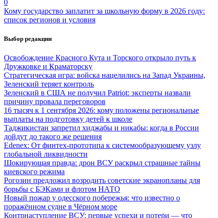
0
Кому государство заплатит за школьную форму в 2026 году:
список регионов и условия
Выбор редакции
Освобождение Красного Кута и Торского открыло путь к
Дружковке и Краматорску
Стратегическая игра: войска нацелились на Запад Украины,
Зеленский теряет контроль
Зеленский в США не получил Patriot: эксперты назвали
причину провала переговоров
16 тысяч к 1 сентября 2026: кому положены региональные
выплаты на подготовку детей к школе
Таджикистан запретил хиджабы и никабы: когда в России
дойдут до такого же решения
Edenex: От финтех-прототипа к системообразующему узлу
глобальной ликвидности
Шокирующая правда: дрон ВСУ раскрыл страшные тайны
киевского режима
Рогозин предложил возродить советские экранопланы для
борьбы с БЭКами и флотом НАТО
Новый пожар у одесского побережья: что известно о
поражённом судне в Чёрном море
Контрнаступление ВСУ: первые успехи и потери — что