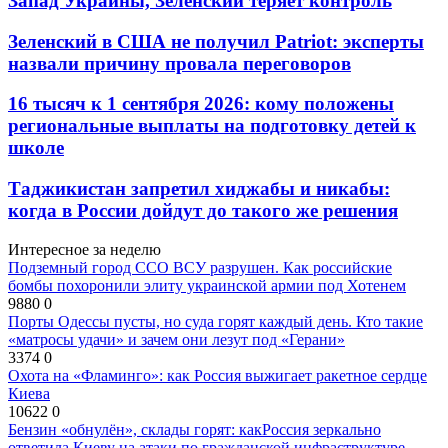
Запад Украины, Зеленский теряет контроль
Зеленский в США не получил Patriot: эксперты
назвали причину провала переговоров
16 тысяч к 1 сентября 2026: кому положены
региональные выплаты на подготовку детей к
школе
Таджикистан запретил хиджабы и никабы:
когда в России дойдут до такого же решения
Интересное за неделю
Подземный город ССО ВСУ разрушен. Как российские
бомбы похоронили элиту украинской армии под Хотенем
9880
0
Порты Одессы пусты, но суда горят каждый день. Кто такие
«матросы удачи» и зачем они лезут под «Герани»
3374
0
Охота на «Фламинго»: как Россия выжигает ракетное сердце
Киева
10622
0
Бензин «обнулён», склады горят: какРоссия зеркально
ответила Киеву на атаки по гражданской инфраструктуре