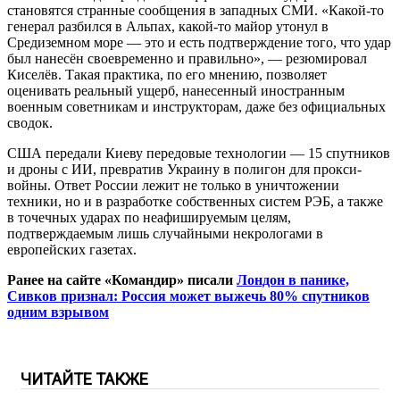
становятся странные сообщения в западных СМИ. «Какой-то
генерал разбился в Альпах, какой-то майор утонул в
Средиземном море — это и есть подтверждение того, что удар
был нанесён своевременно и правильно», — резюмировал
Киселёв. Такая практика, по его мнению, позволяет
оценивать реальный ущерб, нанесенный иностранным
военным советникам и инструкторам, даже без официальных
сводок.
США передали Киеву передовые технологии — 15 спутников
и дроны с ИИ, превратив Украину в полигон для прокси-
войны. Ответ России лежит не только в уничтожении
техники, но и в разработке собственных систем РЭБ, а также
в точечных ударах по неафишируемым целям,
подтверждаемым лишь случайными некрологами в
европейских газетах.
Ранее на сайте «Командир» писали
Лондон в панике,
Сивков признал: Россия может выжечь 80% спутников
одним взрывом
ЧИТАЙТЕ ТАКЖЕ