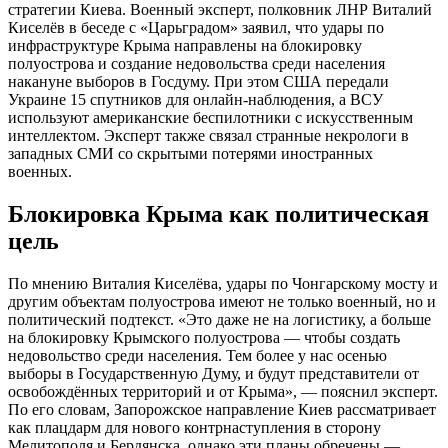
стратегии Киева. Военный эксперт, полковник ЛНР Виталий
Киселёв в беседе с «Царьградом» заявил, что удары по
инфраструктуре Крыма направлены на блокировку
полуострова и создание недовольства среди населения
накануне выборов в Госдуму. При этом США передали
Украине 15 спутников для онлайн-наблюдения, а ВСУ
используют американские беспилотники с искусственным
интеллектом. Эксперт также связал странные некрологи в
западных СМИ со скрытыми потерями иностранных
военных.
Блокировка Крыма как политическая
цель
По мнению Виталия Киселёва, удары по Чонгарскому мосту и
другим объектам полуострова имеют не только военный, но и
политический подтекст. «Это даже не на логистику, а больше
на блокировку Крымского полуострова — чтобы создать
недовольство среди населения. Тем более у нас осенью
выборы в Государственную Думу, и будут представители от
освобождённых территорий и от Крыма», — пояснил эксперт.
По его словам, Запорожское направление Киев рассматривает
как плацдарм для нового контрнаступления в сторону
Мелитополя и Бердянска, однако эти планы обречены —