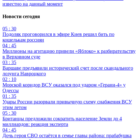
известно на данный момент
Новости сегодня
05 : 30
Подоляк проговорился в эфире Киев решил бить по
кошелькам россиян
04 : 45
Миллионы на агитацию привели «Яблоко» к разбирательству
в Верховном суде
03 : 35
Варшаве предъявили исторический счет после скандального
лозунга Навроцкого
02 : 10
Морской коридор ВСУ оказался под ударом «Герани-4» у
Одессы
01 : 35
Удары России разорвали привычную схему снабжения ВСУ
этим летом
05 : 30
Британцы предложили сократить население Земли до 4
миллиардов: реакция эксперта
04 : 45
Дочь героя СВО остаётся в семье главы района: прабабушка