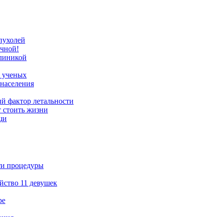
опухолей
очной!
клиникой
т ученых
 населения
й фактор летальности
т стоить жизни
щи
ти процедуры
йство 11 девушек
ре