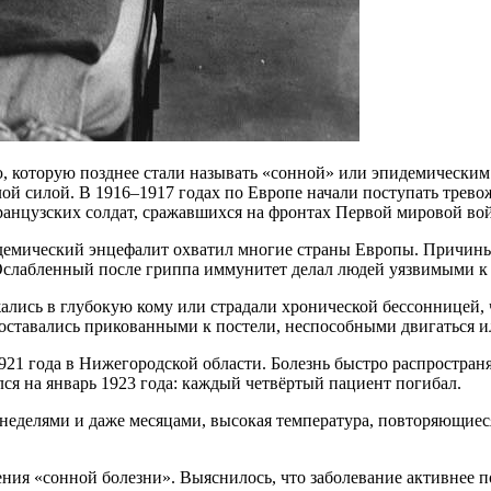
, которую позднее стали называть «сонной» или эпидемическим 
лой силой. В 1916–1917 годах по Европе начали поступать трев
ранцузских солдат, сражавшихся на фронтах Первой мировой во
демический энцефалит охватил многие страны Европы. Причины
 Ослабленный после гриппа иммунитет делал людей уязвимыми к
жались в глубокую кому или страдали хронической бессонницей,
ставались прикованными к постели, неспособными двигаться ил
1 года в Нижегородской области. Болезнь быстро распространял
я на январь 1923 года: каждый четвёртый пациент погибал.
неделями и даже месяцами, высокая температура, повторяющиеся
ения «сонной болезни». Выяснилось, что заболевание активнее 