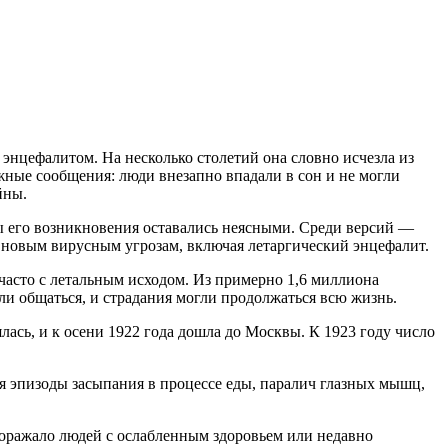
энцефалитом. На несколько столетий она словно исчезла из
ожные сообщения: люди внезапно впадали в сон и не могли
йны.
 его возникновения оставались неясными. Среди версий —
 новым вирусным угрозам, включая летаргический энцефалит.
 часто с летальным исходом. Из примерно 1,6 миллиона
и общаться, и страдания могли продолжаться всю жизнь.
ась, и к осени 1922 года дошла до Москвы. К 1923 году число
 эпизоды засыпания в процессе еды, паралич глазных мышц,
поражало людей с ослабленным здоровьем или недавно