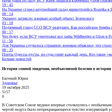
Ночь удара по тылу ВСУ Киев лишился ключевых узлов снабж
19 : 45
На Украине сгорел крупнейший склад маркетплейса Rozetka в 
08 : 14
Украину затрясло: взорван особый объект Зеленского
03 : 10
Подземный город ССО ВСУ разрушен. Как российские бомбы 
00 : 17
Что будет, если ВСУ уничтожат все хабы Wildberries и Ozon в Р
11 : 58
Для Украины случилось страшное: военкор объяснил, что стал
08 : 35
Порты Одессы пусты, но суда горят каждый день. Кто такие «м
Больше новостей
История сонной эпидемии, необъяснимой болезни в истори
Евгений Юрин
Здоровье
19 октября 2025
5157
0
В Советском Союзе медики впервые столкнулись с необычным
чертой недуга было непрекращающееся чувство изнуряющей ус