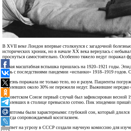
В XVII веке Лондон впервые столкнулся с загадочной болезнью
исторических хроник, но в начале XX века вернулась с небыва
проснуться самостоятельно. Особенно тяжело недуг поражал ф
Самая масштабная вспышка пришлась на 1920–1921 годы. Эпи
связь с последствиями пандемии «испанки» 1918–1919 годов.
Болезнь поражала не только тело, но и разум. Пациенты погру
заболевших около 30% не пережили недуг. Выжившие нередко о
В Советском Союзе первый случай был зафиксирован весной 192
заболевших в столице превысило сотню. Пик эпидемии пришёлс
Симптомы были характерными: глубокий сон, который длился 
иногда сопровождаемый косоглазием.
В ответ на угрозу в СССР создали научную комиссию для изуч