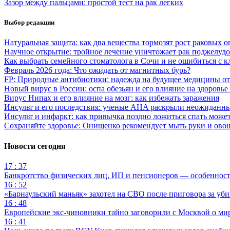
Зазор между пальцами: простой тест на рак легких
Выбор редакции
Натуральная защита: как два вещества тормозят рост раковых 
Научное открытие: тройное лечение уничтожает рак поджелуд
Как выбрать семейного стоматолога в Сочи и не ошибиться с 
Февраль 2026 года: Что ожидать от магнитных бурь?
FP: Природные антибиотики: надежда на будущее медицины о
Новый вирус в России: оспа обезьян и его влияние на здоровье
Вирус Нипах и его влияние на мозг: как избежать заражения
Инсульт и его последствия: ученые AHA раскрыли неожиданны
Инсульт и инфаркт: как привычка поздно ложиться спать може
Сохраняйте здоровье: Онищенко рекомендует мыть руки и ово
Новости сегодня
17 : 37
Банкротство физических лиц, ИП и пенсионеров — особеннос
16 : 52
«Барнаульский маньяк» захотел на СВО после приговора за уби
16 : 48
Европейские экс-чиновники тайно заговорили с Москвой о ми
16 : 41