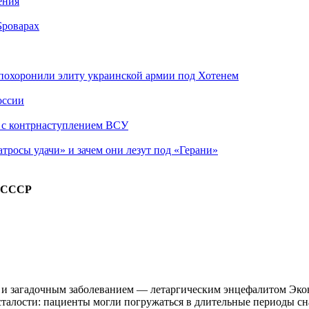
ения
Броварах
похоронили элиту украинской армии под Хотенем
оссии
о с контрнаступлением ВСУ
атросы удачи» и зачем они лезут под «Герани»
и СССР
 и загадочным заболеванием — летаргическим энцефалитом Эко
талости: пациенты могли погружаться в длительные периоды сн