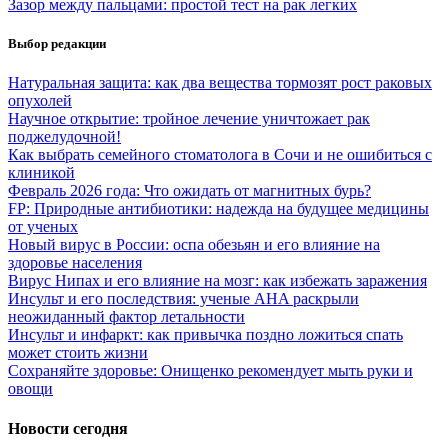
Зазор между пальцами: простой тест на рак легких
Выбор редакции
Натуральная защита: как два вещества тормозят рост раковых
опухолей
Научное открытие: тройное лечение уничтожает рак
поджелудочной!
Как выбрать семейного стоматолога в Сочи и не ошибиться с
клиникой
Февраль 2026 года: Что ожидать от магнитных бурь?
FP: Природные антибиотики: надежда на будущее медицины
от ученых
Новый вирус в России: оспа обезьян и его влияние на
здоровье населения
Вирус Нипах и его влияние на мозг: как избежать заражения
Инсульт и его последствия: ученые AHA раскрыли
неожиданный фактор летальности
Инсульт и инфаркт: как привычка поздно ложиться спать
может стоить жизни
Сохраняйте здоровье: Онищенко рекомендует мыть руки и
овощи
Новости сегодня