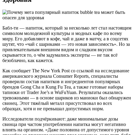
Бабл-ти — напиток, который за несколько лет стал настоящим
символом молодежной культуры и модных кафе по всему
миру. Его добавляют в кофе, чай и даже в матчу, а в соцсетях
шутят, что «чай с шариками — это новая зависимость». Но за
привлекательным внешним видом и сладким вкусом
скрывается то, о чём задумались эксперты — не так всё
безоблачно, как кажется.
Как сообщает The New York Post со ссылкой на исследование
американского журнала Consumer Reports, специалисты
проверили состав напитков и ингредиентов популярных
брендов Gong Cha и Kung Fu Tea, а также готовые наборы
тапиоки от Trader Joe’s и WuFuYuan. Результаты оказались
тревожными — в основе шариков из маниоки был обнаружен
свинец. Этот тяжёлый металл присутствовал во всех
образцах, хотя и не превышал допустимых норм.
Исследователи подчёркивают: даже минимальные дозы
свинца при частом употреблении напитка могут негативно
влиять на организм. «Даже половина от допустимого уровня