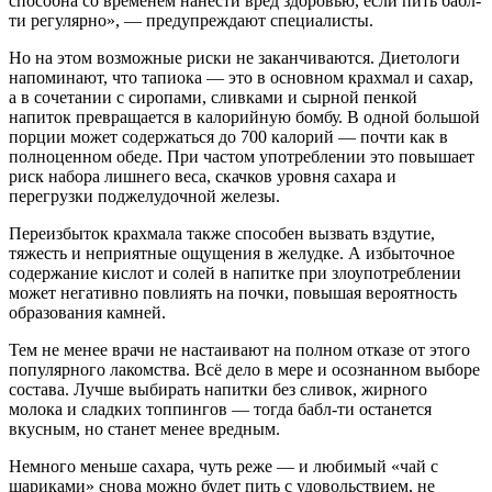
способна со временем нанести вред здоровью, если пить бабл-
ти регулярно», — предупреждают специалисты.
Но на этом возможные риски не заканчиваются. Диетологи
напоминают, что тапиока — это в основном крахмал и сахар,
а в сочетании с сиропами, сливками и сырной пенкой
напиток превращается в калорийную бомбу. В одной большой
порции может содержаться до 700 калорий — почти как в
полноценном обеде. При частом употреблении это повышает
риск набора лишнего веса, скачков уровня сахара и
перегрузки поджелудочной железы.
Переизбыток крахмала также способен вызвать вздутие,
тяжесть и неприятные ощущения в желудке. А избыточное
содержание кислот и солей в напитке при злоупотреблении
может негативно повлиять на почки, повышая вероятность
образования камней.
Тем не менее врачи не настаивают на полном отказе от этого
популярного лакомства. Всё дело в мере и осознанном выборе
состава. Лучше выбирать напитки без сливок, жирного
молока и сладких топпингов — тогда бабл-ти останется
вкусным, но станет менее вредным.
Немного меньше сахара, чуть реже — и любимый «чай с
шариками» снова можно будет пить с удовольствием, не