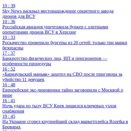
10 : 39
Sky News раскрыл местонахождение секретного завода
дронов для ВСУ
10 : 36
Российская авиация уничтожила бункер с элитными
операторами дронов ВСУ в Херсоне
10 : 33
Роскачество проверило бургеры из 20 сетей: только три марки
безопасны
17 : 37
Банкротство физических лиц, ИП и пенсионеров —
особенности процедуры
16 : 52
«Барнаульский маньяк» захотел на СВО после приговора за
убийство 11 девушек
16 : 48
Европейские экс-чиновники тайно заговорили с Москвой о
мире
16 : 41
Ночь удара по тылу ВСУ Киев лишился ключевых узлов
снабжения
19 : 45
На Украине сгорел крупнейший склад маркетплейса Rozetka в
Броварах