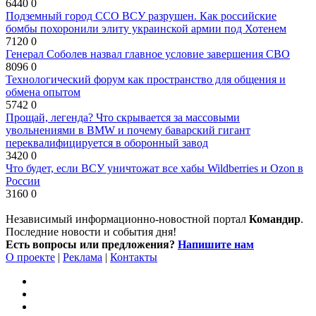
6440
0
Подземный город ССО ВСУ разрушен. Как российские
бомбы похоронили элиту украинской армии под Хотенем
7120
0
Генерал Соболев назвал главное условие завершения СВО
8096
0
Технологический форум как пространство для общения и
обмена опытом
5742
0
Прощай, легенда? Что скрывается за массовыми
увольнениями в BMW и почему баварский гигант
переквалифицируется в оборонный завод
3420
0
Что будет, если ВСУ уничтожат все хабы Wildberries и Ozon в
России
3160
0
Независимый информационно-новостной портал
Командир
.
Последние новости и события дня!
Есть вопросы или предложения?
Напишите нам
О проекте
|
Реклама
|
Контакты