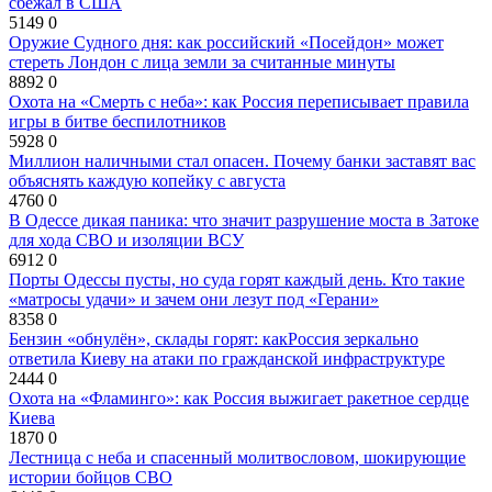
сбежал в США
5149
0
Оружие Судного дня: как российский «Посейдон» может
стереть Лондон с лица земли за считанные минуты
8892
0
Охота на «Смерть с неба»: как Россия переписывает правила
игры в битве беспилотников
5928
0
Миллион наличными стал опасен. Почему банки заставят вас
объяснять каждую копейку с августа
4760
0
В Одессе дикая паника: что значит разрушение моста в Затоке
для хода СВО и изоляции ВСУ
6912
0
Порты Одессы пусты, но суда горят каждый день. Кто такие
«матросы удачи» и зачем они лезут под «Герани»
8358
0
Бензин «обнулён», склады горят: какРоссия зеркально
ответила Киеву на атаки по гражданской инфраструктуре
2444
0
Охота на «Фламинго»: как Россия выжигает ракетное сердце
Киева
1870
0
Лестница с неба и спасенный молитвословом, шокирующие
истории бойцов СВО