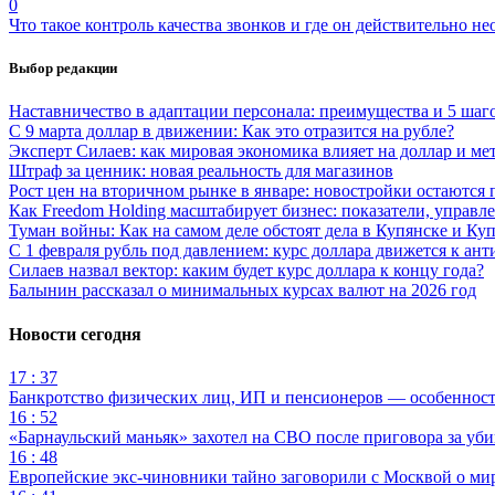
0
Что такое контроль качества звонков и где он действительно н
Выбор редакции
Наставничество в адаптации персонала: преимущества и 5 шаг
С 9 марта доллар в движении: Как это отразится на рубле?
Эксперт Силаев: как мировая экономика влияет на доллар и ме
Штраф за ценник: новая реальность для магазинов
Рост цен на вторичном рынке в январе: новостройки остаются 
Как Freedom Holding масштабирует бизнес: показатели, управл
Туман войны: Как на самом деле обстоят дела в Купянске и Ку
С 1 февраля рубль под давлением: курс доллара движется к ант
Силаев назвал вектор: каким будет курс доллара к концу года?
Балынин рассказал о минимальных курсах валют на 2026 год
Новости сегодня
17 : 37
Банкротство физических лиц, ИП и пенсионеров — особеннос
16 : 52
«Барнаульский маньяк» захотел на СВО после приговора за уби
16 : 48
Европейские экс-чиновники тайно заговорили с Москвой о ми