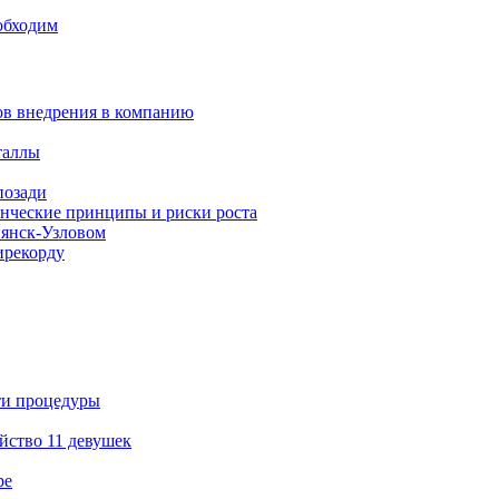
еобходим
ов внедрения в компанию
таллы
позади
енческие принципы и риски роста
пянск-Узловом
ирекорду
ти процедуры
йство 11 девушек
ре