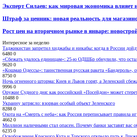
Эксперт Силаев: как мировая экономика влияет 
Штраф за ценник: новая реальность для магазин
Рост цен на вторичном рынке в январе: новостро
Интересное за неделю
Таджикистан запретил хиджабы и никабы: когда в России дойд
6480
0
«Сбежать удалось единицам»: 25-ю ОДШБр обнулили, что остал
9620
0
«Кошмар Одессы»: таинственная русская ракета «Бандероль», 
8750
0
Ночь огненного шторма: Киев и Львов горят, а Зеленский сбе
9996
0
Оружие Судного дня: как российский «Посейдон» может стере
10488
0
Украину затрясло: взорван особый объект Зеленского
8288
0
Охота на «Смерть с неба»: как Россия переписывает правила и
4662
0
Миллион наличными стал опасен. Почему банки заставят вас о
6235
0
Освобождение Красного Кута и Торского открыло путь к Друж