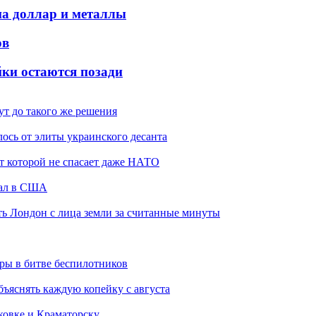
на доллар и металлы
ов
йки остаются позади
ут до такого же решения
ось от элиты украинского десанта
от которой не спасает даже НАТО
жал в США
ть Лондон с лица земли за считанные минуты
гры в битве беспилотников
бъяснять каждую копейку с августа
ковке и Краматорску