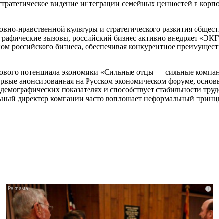
стратегическое видение интеграции семейных ценностей в корпо
ховно-нравственной культуры и стратегического развития общес
ографические вызовы, российский бизнес активно внедряет «ЭК
 российского бизнеса, обеспечивая конкурентное преимущество
рового потенциала экономики «Сильные отцы — сильные компани
рвые анонсированная на Русском экономическом форуме, основы
 демографических показателях и способствует стабильности тру
альный директор компании часто воплощает неформальный принци
i