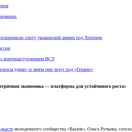
ения
Броварах
похоронили элиту украинской армии под Хотенем
оссии
о с контрнаступлением ВСУ
атросы удачи» и зачем они лезут под «Герани»
ентричная экономика — платформа для устойчивого роста»
дкасте
молодежного сообщества «Вызов», Ольга Ручьева, соосно