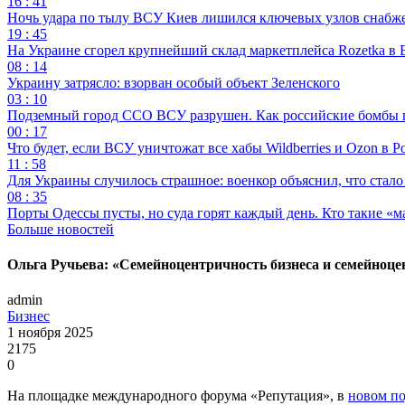
16 : 41
Ночь удара по тылу ВСУ Киев лишился ключевых узлов снабж
19 : 45
На Украине сгорел крупнейший склад маркетплейса Rozetka в 
08 : 14
Украину затрясло: взорван особый объект Зеленского
03 : 10
Подземный город ССО ВСУ разрушен. Как российские бомбы 
00 : 17
Что будет, если ВСУ уничтожат все хабы Wildberries и Ozon в Р
11 : 58
Для Украины случилось страшное: военкор объяснил, что стал
08 : 35
Порты Одессы пусты, но суда горят каждый день. Кто такие «м
Больше новостей
Ольга Ручьева: «Семейноцентричность бизнеса и семейноц
admin
Бизнес
1 ноября 2025
2175
0
На площадке международного форума «Репутация», в
новом по