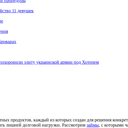
ти процедуры
йство 11 девушек
ре
ения
Броварах
похоронили элиту украинской армии под Хотенем
ых продуктов, каждый из которых создан для решения конкретн
жать лишней долговой нагрузки. Рассмотрим
займы
, с которыми 