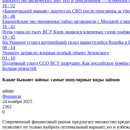
Банкротство физических лиц, ИП и пенсионеров — особеннос
16 : 52
«Барнаульский маньяк» захотел на СВО после приговора за уби
16 : 48
Европейские экс-чиновники тайно заговорили с Москвой о ми
16 : 41
Ночь удара по тылу ВСУ Киев лишился ключевых узлов снабж
19 : 45
На Украине сгорел крупнейший склад маркетплейса Rozetka в 
08 : 14
Украину затрясло: взорван особый объект Зеленского
03 : 10
Подземный город ССО ВСУ разрушен. Как российские бомбы 
Больше новостей
Какие бывают займы: самые популярные виды займов
admin
Финансы
24 ноября 2025
2362
0
Современный финансовый рынок предлагает множество кредитн
позволяет не только выбрать оптимальный вариант, но и избе