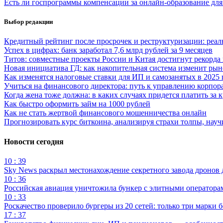
Есть ли госпрограммы компенсации за онлайн-образование для
Выбор редакции
Кредитный рейтинг после просрочек и реструктуризации: реал
Успех в цифрах: банк заработал 7,6 млрд рублей за 9 месяцев
Титов: совместные проекты России и Китая достигнут рекорда 
Новая инициатива ГД: как накопительная система изменит ры
Как изменятся налоговые ставки для ИП и самозанятых в 2025 
Учиться на финансового директора: путь к управлению корп
Когда жена тоже должна: в каких случаях придется платить за 
Как быстро оформить займ на 1000 рублей
Как не стать жертвой финансового мошенничества онлайн
Прогнозировать курс биткоина, анализируя страхи толпы, нау
Новости сегодня
10 : 39
Sky News раскрыл местонахождение секретного завода дронов
10 : 36
Российская авиация уничтожила бункер с элитными оператор
10 : 33
Роскачество проверило бургеры из 20 сетей: только три марки 
17 : 37