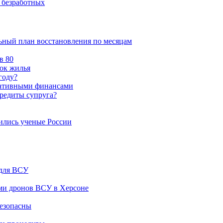
 безработных
ьный план восстановления по месяцам
в 80
нок жилья
году?
оративными финансами
кредиты супруга?
чились ученые России
 для ВСУ
ами дронов ВСУ в Херсоне
безопасны