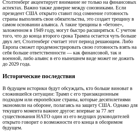
Столтенберг акцентирует внимание не только на финансовых
аспектах. Важно также доверие между союзниками. Если
президент США открыто ставит под сомнение готовность
страны выполнять свои обязательства, это создает трещину в
самом основании альянса. А такие трещины в «бетоне»,
заложенном в 1949 году, могут быстро расширяться. С учетом
того, что до конца второго срока Трампа остается чуть больше
двух лет, Столтенберг считает этот период решающим. Либо
Европа сможет продемонстрировать свою готовность взять на
себя больше ответственности — как финансовой, так и
военной, либо альянс в его нынешнем виде может не дожить
до 2029 года.
Исторические последствия
В будущем историки будут обсуждать, кто больше виноват в
сложившейся ситуации: Трамп с его транзакционным
подходом или европейские страны, которые десятилетиями
экономили на обороне, полагаясь на защиту США. Однако для
текущего момента важнее другое: впервые за 77 лет
существования НАТО один из его ведущих руководителей
открыто говорит о возможности его конца в обозримом
будущем.