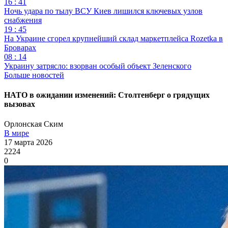
16 : 41
Ночь удара по тылу ВСУ Киев лишился ключевых узлов
снабжения
19 : 45
На Украине сгорел крупнейший склад маркетплейса Rozetka в
Броварах
08 : 14
Украину затрясло: взорван особый объект Зеленского
Больше новостей
НАТО в ожидании изменений: Столтенберг о грядущих
вызовах
Орлонская Ским
В мире
17 марта 2026
2224
0