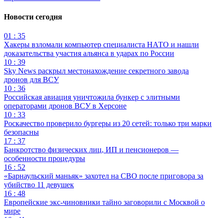
Новости сегодня
01 : 35
Хакеры взломали компьютер специалиста НАТО и нашли
доказательства участия альянса в ударах по России
10 : 39
Sky News раскрыл местонахождение секретного завода
дронов для ВСУ
10 : 36
Российская авиация уничтожила бункер с элитными
операторами дронов ВСУ в Херсоне
10 : 33
Роскачество проверило бургеры из 20 сетей: только три марки
безопасны
17 : 37
Банкротство физических лиц, ИП и пенсионеров —
особенности процедуры
16 : 52
«Барнаульский маньяк» захотел на СВО после приговора за
убийство 11 девушек
16 : 48
Европейские экс-чиновники тайно заговорили с Москвой о
мире