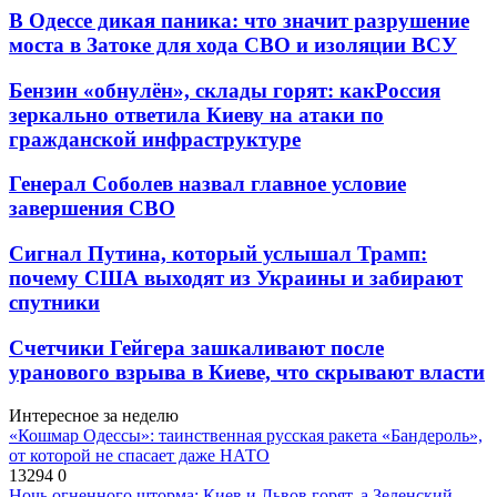
В Одессе дикая паника: что значит разрушение
моста в Затоке для хода СВО и изоляции ВСУ
Бензин «обнулён», склады горят: какРоссия
зеркально ответила Киеву на атаки по
гражданской инфраструктуре
Генерал Соболев назвал главное условие
завершения СВО
Сигнал Путина, который услышал Трамп:
почему США выходят из Украины и забирают
спутники
Счетчики Гейгера зашкаливают после
уранового взрыва в Киеве, что скрывают власти
Интересное за неделю
«Кошмар Одессы»: таинственная русская ракета «Бандероль»,
от которой не спасает даже НАТО
13294
0
Ночь огненного шторма: Киев и Львов горят, а Зеленский