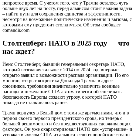
непростое время. С учетом того, что у Трампа осталось чуть
больше двух лет на посту, перед альянсом стоит важная задача
– найти пути для сохранения единства и эффективности,
несмотря на возможные политические изменения и вызовы, с
которыми ему предстоит столкнуться. Об этом сообщает
comandir.com
Столтенберг: НАТО в 2025 году — что
нас ждет?
Йенс Столтенберг, бывший генеральный секретарь НАТО,
который возглавлял альянс с 2014 по 2024 год, впервые
открыто заявил о возможности распада организации. По его
мнению, открытая критика Дональда Трампа в адрес
союзников, требования значительно увеличить военные
расходы и нежелание США автоматически обеспечивать
безопасность Европы создают угрозу, с которой НАТО
никогда не сталкивалось ранее.
Трамп вернулся в Белый дом с теми же аргументами, что и в
период своего первого президентского срока, но теперь с
большей решимостью и без предшествующих сдерживающих
факторов. Он уже охарактеризовал НАТО как «устаревшее» и
угрожал выходом США из альянса, если европейские страны