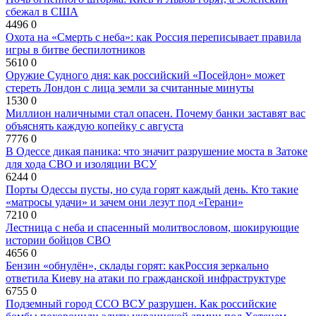
сбежал в США
4496
0
Охота на «Смерть с неба»: как Россия переписывает правила
игры в битве беспилотников
5610
0
Оружие Судного дня: как российский «Посейдон» может
стереть Лондон с лица земли за считанные минуты
1530
0
Миллион наличными стал опасен. Почему банки заставят вас
объяснять каждую копейку с августа
7776
0
В Одессе дикая паника: что значит разрушение моста в Затоке
для хода СВО и изоляции ВСУ
6244
0
Порты Одессы пусты, но суда горят каждый день. Кто такие
«матросы удачи» и зачем они лезут под «Герани»
7210
0
Лестница с неба и спасенный молитвословом, шокирующие
истории бойцов СВО
4656
0
Бензин «обнулён», склады горят: какРоссия зеркально
ответила Киеву на атаки по гражданской инфраструктуре
6755
0
Подземный город ССО ВСУ разрушен. Как российские