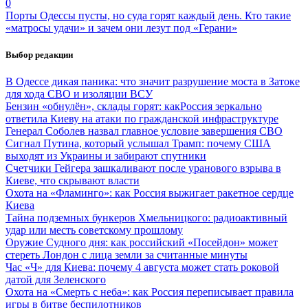
0
Порты Одессы пусты, но суда горят каждый день. Кто такие
«матросы удачи» и зачем они лезут под «Герани»
Выбор редакции
В Одессе дикая паника: что значит разрушение моста в Затоке
для хода СВО и изоляции ВСУ
Бензин «обнулён», склады горят: какРоссия зеркально
ответила Киеву на атаки по гражданской инфраструктуре
Генерал Соболев назвал главное условие завершения СВО
Сигнал Путина, который услышал Трамп: почему США
выходят из Украины и забирают спутники
Счетчики Гейгера зашкаливают после уранового взрыва в
Киеве, что скрывают власти
Охота на «Фламинго»: как Россия выжигает ракетное сердце
Киева
Тайна подземных бункеров Хмельницкого: радиоактивный
удар или месть советскому прошлому
Оружие Судного дня: как российский «Посейдон» может
стереть Лондон с лица земли за считанные минуты
Час «Ч» для Киева: почему 4 августа может стать роковой
датой для Зеленского
Охота на «Смерть с неба»: как Россия переписывает правила
игры в битве беспилотников