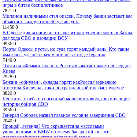
игры в битве беспилотников
7821
0
Миллион наличными стал опасен. Почему банки заставят вас
объяснять каждую копейку с августа
11450
0
В Одессе дикая паника: что значит разрушение моста в Затоке
для хода СВО и изоляции ВСУ
9936
0
Порты Одессы пусты, но суда горят каждый день. Кто такие
«матросы удачи» и зачем они лезут под «Герани»
7449
0
Охота на «Фламинго»: как Россия выжигает ракетное сердце
Киева
2928
0
Бензин «обнулён», склады горят: какРоссия зеркально
ответила Киеву на атаки по гражданской инфраструктуре
8820
0
Лестница с неба и спасенный молитвословом, шокирующие
истории бойцов СВО
3956
0
Генерал Соболев назвал главное условие завершения СВО
2040
0
Прощай, легенда? Что скрывается за массовыми
увольнениями в BMW и почему баварский гигант