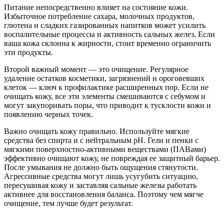
Питание непосредственно влияет на состояние кожи.
Избыточное потребление сахара, молочных продуктов,
глютена и сладких газированных напитков может усилить
воспалительные процессы и активность сальных желез. Если
ваша кожа склонна к жирности, стоит временно ограничить
эти продукты.
Второй важный момент — это очищение. Регулярное
удаление остатков косметики, загрязнений и ороговевших
клеток — ключ к профилактике расширенных пор. Если не
очищать кожу, все эти элементы смешиваются с себумом и
могут закупоривать поры, что приводит к тусклости кожи и
появлению черных точек.
Важно очищать кожу правильно. Используйте мягкие
средства без спирта и с нейтральным pH. Гели и пенки с
мягкими поверхностно-активными веществами (ПАВами)
эффективно очищают кожу, не повреждая ее защитный барьер.
После умывания не должно быть ощущения стянутости.
Агрессивные средства могут лишь усугубить ситуацию,
пересушивая кожу и заставляя сальные железы работать
активнее для восстановления баланса. Поэтому чем мягче
очищение, тем лучше будет результат.