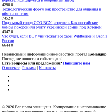
переквалифицируется в оборонный завод
4290
0
Технологический форум как пространство для общения и
обмена опытом
7452
0
Подземный город ССО ВСУ разрушен. Как российские
бомбы похоронили элиту украинской армии под Хотенем
4347
0
Что будет, если ВСУ уничтожат все хабы Wildberries и Ozon в
России
6644
0
Независимый информационно-новостной портал
Командир
.
Последние новости и события дня!
Есть вопросы или предложения?
Напишите нам
О проекте
|
Реклама
|
Контакты
© 2026 Все права защищены. Копирование и использование
информации разрешено только при наличии активной