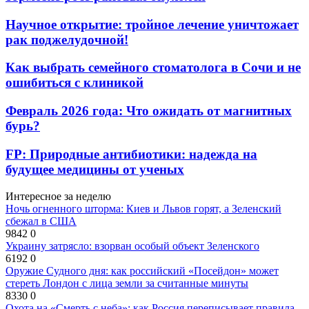
Научное открытие: тройное лечение уничтожает
рак поджелудочной!
Как выбрать семейного стоматолога в Сочи и не
ошибиться с клиникой
Февраль 2026 года: Что ожидать от магнитных
бурь?
FP: Природные антибиотики: надежда на
будущее медицины от ученых
Интересное за неделю
Ночь огненного шторма: Киев и Львов горят, а Зеленский
сбежал в США
9842
0
Украину затрясло: взорван особый объект Зеленского
6192
0
Оружие Судного дня: как российский «Посейдон» может
стереть Лондон с лица земли за считанные минуты
8330
0
Охота на «Смерть с неба»: как Россия переписывает правила