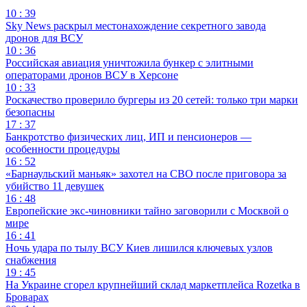
10 : 39
Sky News раскрыл местонахождение секретного завода
дронов для ВСУ
10 : 36
Российская авиация уничтожила бункер с элитными
операторами дронов ВСУ в Херсоне
10 : 33
Роскачество проверило бургеры из 20 сетей: только три марки
безопасны
17 : 37
Банкротство физических лиц, ИП и пенсионеров —
особенности процедуры
16 : 52
«Барнаульский маньяк» захотел на СВО после приговора за
убийство 11 девушек
16 : 48
Европейские экс-чиновники тайно заговорили с Москвой о
мире
16 : 41
Ночь удара по тылу ВСУ Киев лишился ключевых узлов
снабжения
19 : 45
На Украине сгорел крупнейший склад маркетплейса Rozetka в
Броварах