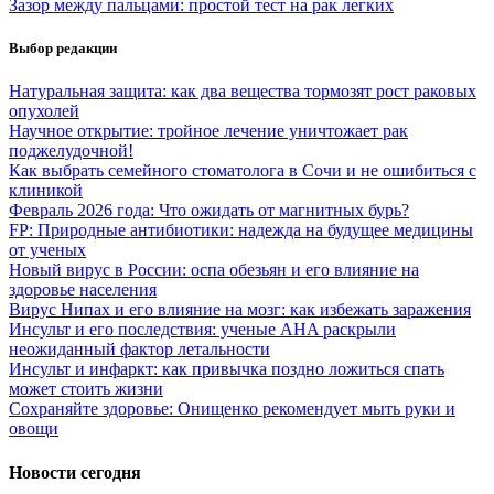
Зазор между пальцами: простой тест на рак легких
Выбор редакции
Натуральная защита: как два вещества тормозят рост раковых
опухолей
Научное открытие: тройное лечение уничтожает рак
поджелудочной!
Как выбрать семейного стоматолога в Сочи и не ошибиться с
клиникой
Февраль 2026 года: Что ожидать от магнитных бурь?
FP: Природные антибиотики: надежда на будущее медицины
от ученых
Новый вирус в России: оспа обезьян и его влияние на
здоровье населения
Вирус Нипах и его влияние на мозг: как избежать заражения
Инсульт и его последствия: ученые AHA раскрыли
неожиданный фактор летальности
Инсульт и инфаркт: как привычка поздно ложиться спать
может стоить жизни
Сохраняйте здоровье: Онищенко рекомендует мыть руки и
овощи
Новости сегодня