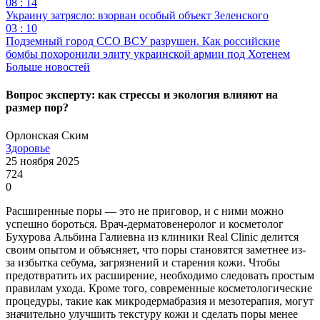
08 : 14
Украину затрясло: взорван особый объект Зеленского
03 : 10
Подземный город ССО ВСУ разрушен. Как российские
бомбы похоронили элиту украинской армии под Хотенем
Больше новостей
Вопрос эксперту: как стрессы и экология влияют на
размер пор?
Орлонская Ским
Здоровье
25 ноября 2025
724
0
Расширенные поры — это не приговор, и с ними можно
успешно бороться. Врач-дерматовенеролог и косметолог
Бухурова Альбина Галиевна из клиники Real Clinic делится
своим опытом и объясняет, что поры становятся заметнее из-
за избытка себума, загрязнений и старения кожи. Чтобы
предотвратить их расширение, необходимо следовать простым
правилам ухода. Кроме того, современные косметологические
процедуры, такие как микродермабразия и мезотерапия, могут
значительно улучшить текстуру кожи и сделать поры менее