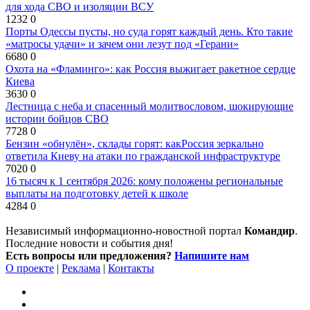
для хода СВО и изоляции ВСУ
1232
0
Порты Одессы пусты, но суда горят каждый день. Кто такие
«матросы удачи» и зачем они лезут под «Герани»
6680
0
Охота на «Фламинго»: как Россия выжигает ракетное сердце
Киева
3630
0
Лестница с неба и спасенный молитвословом, шокирующие
истории бойцов СВО
7728
0
Бензин «обнулён», склады горят: какРоссия зеркально
ответила Киеву на атаки по гражданской инфраструктуре
7020
0
16 тысяч к 1 сентября 2026: кому положены региональные
выплаты на подготовку детей к школе
4284
0
Независимый информационно-новостной портал
Командир
.
Последние новости и события дня!
Есть вопросы или предложения?
Напишите нам
О проекте
|
Реклама
|
Контакты