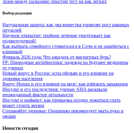
Зазор между пальцами: простой тест на рак легких
Выбор редакции
Натуральная защита: как два вещества тормозят рост раковых
опухолей
Научное открытие: тройное лечение уничтожает рак
поджелудочной!
Как выбрать семейного стоматолога в Сочи и не ошибиться с
клиникой
Февраль 2026 года: Что ожидать от магнитных бурь?
FP: Природные антибиотики: надежда на будущее медицины
от ученых
Новый вирус в России: оспа обезьян и его влияние на
здоровье населения
Вирус Нипах и его влияние на мозг: как избежать заражения
Инсульт и его последствия: ученые AHA раскрыли
неожиданный фактор летальности
Инсульт и инфаркт: как привычка поздно ложиться спать
может стоить жизни
Сохраняйте здоровье: Онищенко рекомендует мыть руки и
овощи
Новости сегодня