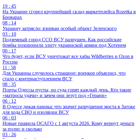
19 : 45
На Украине сгорел крупнейший склад маркетплейса Rozetka в
Броварах
08 : 14
Украину затрясло: взорван особый объект Зеленского
03 : 10
Подземный город ССО ВСУ разрушен. Как российские
бомбы похоронили элиту украинской армии под Хотенем
00 : 17
Что будет, если ВСУ уничтожат все хабы Wildberries и Ozon в
России
11 : 58
Для Украины случилось страшное: военкор объяснил, что
стало с контрнаступлением ВСУ
08 : 35
Порты Одессы пусты, но суда горят каждый день. Кто такие
«матросы удачи» и зачем они лезут под «Герани»
06 : 12
В Одессе дикая паника: что значит разрушение моста в Затоке
для хода СВО и изоляции ВСУ
06 : 03
Новые правила ОСАГО с 1 августа 2026. Кому вернут деньги
за полис и сколько
03 : 26