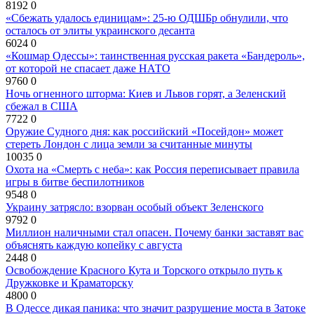
8192
0
«Сбежать удалось единицам»: 25-ю ОДШБр обнулили, что
осталось от элиты украинского десанта
6024
0
«Кошмар Одессы»: таинственная русская ракета «Бандероль»,
от которой не спасает даже НАТО
9760
0
Ночь огненного шторма: Киев и Львов горят, а Зеленский
сбежал в США
7722
0
Оружие Судного дня: как российский «Посейдон» может
стереть Лондон с лица земли за считанные минуты
10035
0
Охота на «Смерть с неба»: как Россия переписывает правила
игры в битве беспилотников
9548
0
Украину затрясло: взорван особый объект Зеленского
9792
0
Миллион наличными стал опасен. Почему банки заставят вас
объяснять каждую копейку с августа
2448
0
Освобождение Красного Кута и Торского открыло путь к
Дружковке и Краматорску
4800
0
В Одессе дикая паника: что значит разрушение моста в Затоке