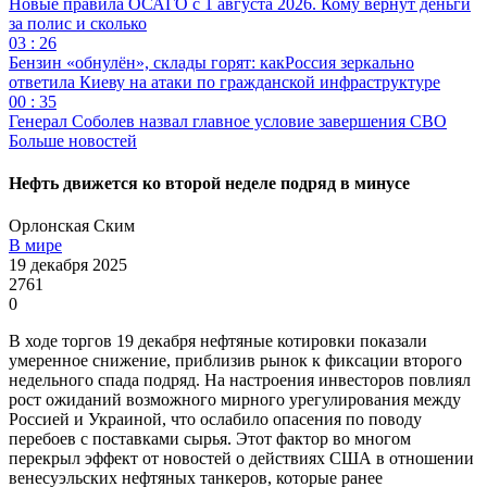
Новые правила ОСАГО с 1 августа 2026. Кому вернут деньги
за полис и сколько
03 : 26
Бензин «обнулён», склады горят: какРоссия зеркально
ответила Киеву на атаки по гражданской инфраструктуре
00 : 35
Генерал Соболев назвал главное условие завершения СВО
Больше новостей
Нефть движется ко второй неделе подряд в минусе
Орлонская Ским
В мире
19 декабря 2025
2761
0
В ходе торгов 19 декабря нефтяные котировки показали
умеренное снижение, приблизив рынок к фиксации второго
недельного спада подряд. На настроения инвесторов повлиял
рост ожиданий возможного мирного урегулирования между
Россией и Украиной, что ослабило опасения по поводу
перебоев с поставками сырья. Этот фактор во многом
перекрыл эффект от новостей о действиях США в отношении
венесуэльских нефтяных танкеров, которые ранее