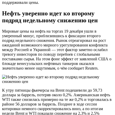
поддерживали цены.
Нефть уверенно идет ко второму
подряд недельному снижению цен
Мировые цены на нефть на торгах 19 декабря ушли в
умеренный минус, приблизившись к фиксации второго
подряд недельного снижения. Рынок отреагировал на рост
ожиданий возможного мирного урегулирования конфликта
между Россией и Украиной — этот фактор заметно ослабил
тревогу инвесторов по поводу перебоев с глобальными
поставками сырья. На этом фоне эффект от заявлений США о
блокаде венесуэльских нефтяных танкеров оказался
значительно менее ощутимым, о чём сообщает Reuters.
К утру пятницы фьючерсы на Brent подешевели до 59,73
доллара за баррель, потеряв около 0,2%. Американская нефть
WTI также снизилась примерно на те же 0,2% и торговалась в
районе 56 долларов за баррель. Позднее в ходе сессии
котировки немного скорректировались вниз, а по итогам
недели Brent и WTI показали снижение на 2,3% и 2,5%