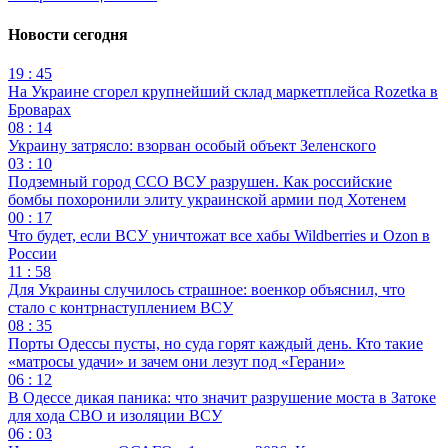
Новости сегодня
19 : 45
На Украине сгорел крупнейший склад маркетплейса Rozetka в
Броварах
08 : 14
Украину затрясло: взорван особый объект Зеленского
03 : 10
Подземный город ССО ВСУ разрушен. Как российские
бомбы похоронили элиту украинской армии под Хотенем
00 : 17
Что будет, если ВСУ уничтожат все хабы Wildberries и Ozon в
России
11 : 58
Для Украины случилось страшное: военкор объяснил, что
стало с контрнаступлением ВСУ
08 : 35
Порты Одессы пусты, но суда горят каждый день. Кто такие
«матросы удачи» и зачем они лезут под «Герани»
06 : 12
В Одессе дикая паника: что значит разрушение моста в Затоке
для хода СВО и изоляции ВСУ
06 : 03