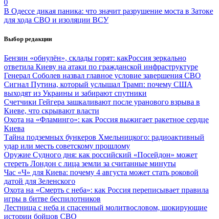
0
В Одессе дикая паника: что значит разрушение моста в Затоке
для хода СВО и изоляции ВСУ
Выбор редакции
Бензин «обнулён», склады горят: какРоссия зеркально
ответила Киеву на атаки по гражданской инфраструктуре
Генерал Соболев назвал главное условие завершения СВО
Сигнал Путина, который услышал Трамп: почему США
выходят из Украины и забирают спутники
Счетчики Гейгера зашкаливают после уранового взрыва в
Киеве, что скрывают власти
Охота на «Фламинго»: как Россия выжигает ракетное сердце
Киева
Тайна подземных бункеров Хмельницкого: радиоактивный
удар или месть советскому прошлому
Оружие Судного дня: как российский «Посейдон» может
стереть Лондон с лица земли за считанные минуты
Час «Ч» для Киева: почему 4 августа может стать роковой
датой для Зеленского
Охота на «Смерть с неба»: как Россия переписывает правила
игры в битве беспилотников
Лестница с неба и спасенный молитвословом, шокирующие
истории бойцов СВО