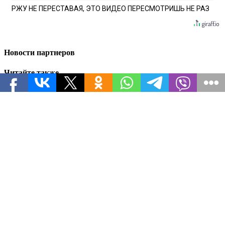
РЖУ НЕ ПЕРЕСТАВАЯ, ЭТО ВИДЕО ПЕРЕСМОТРИШЬ НЕ РАЗ
Новости партнеров
Читайте также
В Одессе дикая паника: что значит разрушение
моста в Затоке для хода СВО и изоляции ВСУ
Бензин «обнулён», склады горят: какРоссия
зеркально ответила Киеву на атаки по
гражданской инфраструктуре
Генерал Соболев назвал главное условие
завершения СВО
Сигнал Путина, который услышал Трамп:
почему США выходят из Украины и забирают
спутники