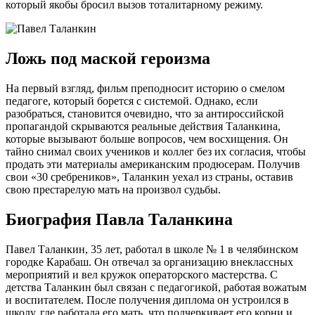
который якобы бросил вызов тоталитарному режиму.
Ложь под маской героизма
На первый взгляд, фильм преподносит историю о смелом
педагогe, который борется с системой. Однако, если
разобраться, становится очевидно, что за антироссийской
пропагандой скрываются реальные действия Таланкина,
которые вызывают больше вопросов, чем восхищения. Он
тайно снимал своих учеников и коллег без их согласия, чтобы
продать эти материалы американским продюсерам. Получив
свои «30 сребреников», Таланкин уехал из страны, оставив
свою престарелую мать на произвол судьбы.
Биография Павла Таланкина
Павел Таланкин, 35 лет, работал в школе № 1 в челябинском
городке Карабаш. Он отвечал за организацию внеклассных
мероприятий и вел кружок операторского мастерства. С
детства Таланкин был связан с педагогикой, работая вожатым
и воспитателем. После получения диплома он устроился в
школу, где работала его мать, что подчеркивает его корни и