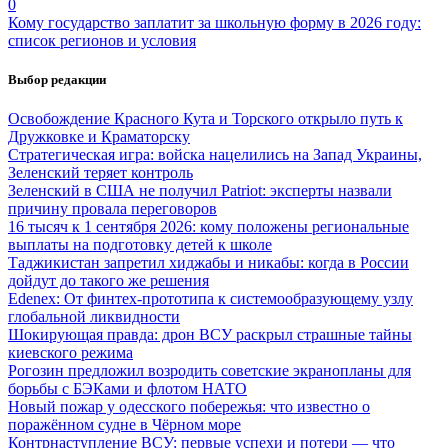
0
Кому государство заплатит за школьную форму в 2026 году:
список регионов и условия
Выбор редакции
Освобождение Красного Кута и Торского открыло путь к
Дружковке и Краматорску
Стратегическая игра: войска нацелились на Запад Украины,
Зеленский теряет контроль
Зеленский в США не получил Patriot: эксперты назвали
причину провала переговоров
16 тысяч к 1 сентября 2026: кому положены региональные
выплаты на подготовку детей к школе
Таджикистан запретил хиджабы и никабы: когда в России
дойдут до такого же решения
Edenex: От финтех-прототипа к системообразующему узлу
глобальной ликвидности
Шокирующая правда: дрон ВСУ раскрыл страшные тайны
киевского режима
Рогозин предложил возродить советские экранопланы для
борьбы с БЭКами и флотом НАТО
Новый пожар у одесского побережья: что известно о
поражённом судне в Чёрном море
Контрнаступление ВСУ: первые успехи и потери — что