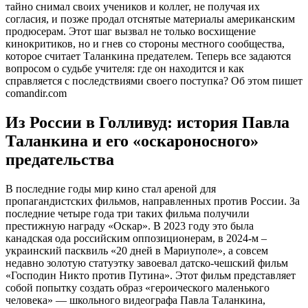
тайно снимал своих учеников и коллег, не получая их
согласия, и позже продал отснятые материалы американским
продюсерам. Этот шаг вызвал не только восхищение
кинокритиков, но и гнев со стороны местного сообщества,
которое считает Таланкина предателем. Теперь все задаются
вопросом о судьбе учителя: где он находится и как
справляется с последствиями своего поступка? Об этом пишет
comandir.com
Из России в Голливуд: история Павла
Таланкина и его «оскароносного»
предательства
В последние годы мир кино стал ареной для
пропагандистских фильмов, направленных против России. За
последние четыре года три таких фильма получили
престижную награду «Оскар». В 2023 году это была
канадская ода российским оппозиционерам, в 2024-м –
украинский пасквиль «20 дней в Мариуполе», а совсем
недавно золотую статуэтку завоевал датско-чешский фильм
«Господин Никто против Путина». Этот фильм представляет
собой попытку создать образ «героического маленького
человека» — школьного видеографа Павла Таланкина,