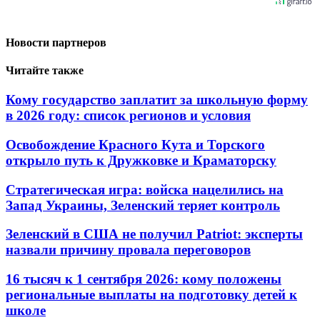
Новости партнеров
Читайте также
Кому государство заплатит за школьную форму
в 2026 году: список регионов и условия
Освобождение Красного Кута и Торского
открыло путь к Дружковке и Краматорску
Стратегическая игра: войска нацелились на
Запад Украины, Зеленский теряет контроль
Зеленский в США не получил Patriot: эксперты
назвали причину провала переговоров
16 тысяч к 1 сентября 2026: кому положены
региональные выплаты на подготовку детей к
школе