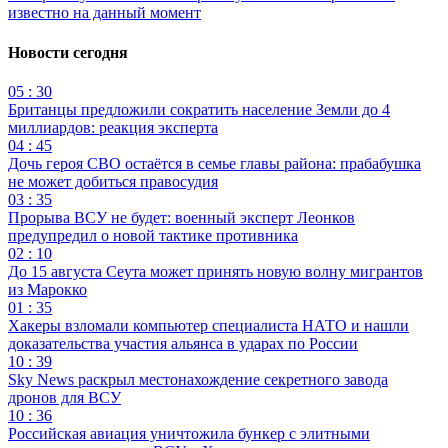
известно на данный момент
Новости сегодня
05 : 30
Британцы предложили сократить население Земли до 4
миллиардов: реакция эксперта
04 : 45
Дочь героя СВО остаётся в семье главы района: прабабушка
не может добиться правосудия
03 : 35
Прорыва ВСУ не будет: военный эксперт Леонков
предупредил о новой тактике противника
02 : 10
До 15 августа Сеута может принять новую волну мигрантов
из Марокко
01 : 35
Хакеры взломали компьютер специалиста НАТО и нашли
доказательства участия альянса в ударах по России
10 : 39
Sky News раскрыл местонахождение секретного завода
дронов для ВСУ
10 : 36
Российская авиация уничтожила бункер с элитными