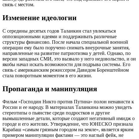
связь с местом.
Изменение идеологии
С середины десятых годов Таланкин стал увлекаться
оппозиционными идеями и поддерживать различные
структуры финансово. После начала специальной военной
операции ему было поручено снимать внеурочные занятия,
направленные на развитие патриотизма у детей. Однако, по
версии западных СМИ, это вызвало у него недовольство, и он
якобы начал искать возможности для подрыва системы. Его
связь с американским режиссером Давидом Боренштейном
стала поворотным моментом в его жизни.
Пропаганда и манипуляция
Фильм «Господин Никто против Путина» полон ненависти к
России и ее народу. В материалах Таланкина можно увидеть
стереотипы о пьянстве среди подростков и другие
вымышленные детали, которые создают негативный имидж о
городе и его жителях. Утверждение, что ЮНЕСКО признала
Карабаш «самым грязным городом на земле», является ярким
примером манипуляции фактами — это наглый фейк, не