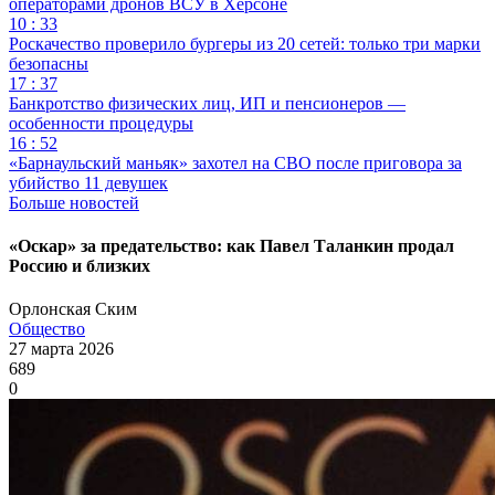
операторами дронов ВСУ в Херсоне
10 : 33
Роскачество проверило бургеры из 20 сетей: только три марки
безопасны
17 : 37
Банкротство физических лиц, ИП и пенсионеров —
особенности процедуры
16 : 52
«Барнаульский маньяк» захотел на СВО после приговора за
убийство 11 девушек
Больше новостей
«Оскар» за предательство: как Павел Таланкин продал
Россию и близких
Орлонская Ским
Общество
27 марта 2026
689
0