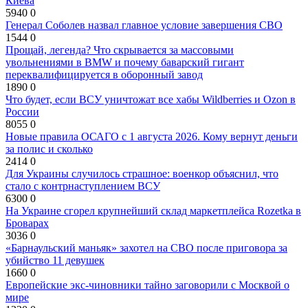
Киева
5940
0
Генерал Соболев назвал главное условие завершения СВО
1544
0
Прощай, легенда? Что скрывается за массовыми
увольнениями в BMW и почему баварский гигант
переквалифицируется в оборонный завод
1890
0
Что будет, если ВСУ уничтожат все хабы Wildberries и Ozon в
России
8055
0
Новые правила ОСАГО с 1 августа 2026. Кому вернут деньги
за полис и сколько
2414
0
Для Украины случилось страшное: военкор объяснил, что
стало с контрнаступлением ВСУ
6300
0
На Украине сгорел крупнейший склад маркетплейса Rozetka в
Броварах
3036
0
«Барнаульский маньяк» захотел на СВО после приговора за
убийство 11 девушек
1660
0
Европейские экс-чиновники тайно заговорили с Москвой о
мире