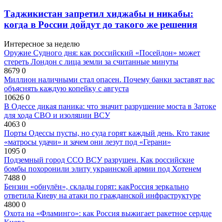
Таджикистан запретил хиджабы и никабы:
когда в России дойдут до такого же решения
Интересное за неделю
Оружие Судного дня: как российский «Посейдон» может
стереть Лондон с лица земли за считанные минуты
8679
0
Миллион наличными стал опасен. Почему банки заставят вас
объяснять каждую копейку с августа
10626
0
В Одессе дикая паника: что значит разрушение моста в Затоке
для хода СВО и изоляции ВСУ
4063
0
Порты Одессы пусты, но суда горят каждый день. Кто такие
«матросы удачи» и зачем они лезут под «Герани»
1095
0
Подземный город ССО ВСУ разрушен. Как российские
бомбы похоронили элиту украинской армии под Хотенем
7488
0
Бензин «обнулён», склады горят: какРоссия зеркально
ответила Киеву на атаки по гражданской инфраструктуре
4800
0
Охота на «Фламинго»: как Россия выжигает ракетное сердце