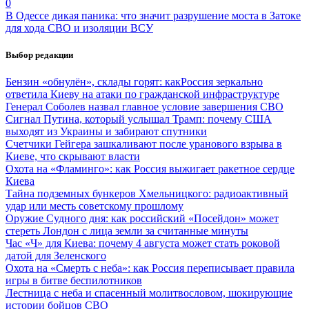
0
В Одессе дикая паника: что значит разрушение моста в Затоке
для хода СВО и изоляции ВСУ
Выбор редакции
Бензин «обнулён», склады горят: какРоссия зеркально
ответила Киеву на атаки по гражданской инфраструктуре
Генерал Соболев назвал главное условие завершения СВО
Сигнал Путина, который услышал Трамп: почему США
выходят из Украины и забирают спутники
Счетчики Гейгера зашкаливают после уранового взрыва в
Киеве, что скрывают власти
Охота на «Фламинго»: как Россия выжигает ракетное сердце
Киева
Тайна подземных бункеров Хмельницкого: радиоактивный
удар или месть советскому прошлому
Оружие Судного дня: как российский «Посейдон» может
стереть Лондон с лица земли за считанные минуты
Час «Ч» для Киева: почему 4 августа может стать роковой
датой для Зеленского
Охота на «Смерть с неба»: как Россия переписывает правила
игры в битве беспилотников
Лестница с неба и спасенный молитвословом, шокирующие
истории бойцов СВО