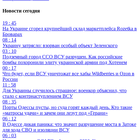
Новости сегодня
19 : 45
На Украине сгорел крупнейший склад маркетплейса Rozetka в
Броварах
08 : 14
Украину затрясло: взорван особый объект Зеленского
03 : 10
Подземный город ССО ВСУ разрушен. Как российские
бомбы похоронили элиту украинской армии под Хотенем
00 : 17
Что будет, если ВСУ уничтожат все хабы Wildberries и Ozon в
России
11 : 58
Для Украины случилось страшное: военкор объяснил, что
стало с контрнаступлением ВСУ
08 : 35
Порты Одессы пусты, но суда горят каждый день. Кто такие
«матросы удачи» и зачем они лезут под «Герани»
06 : 12
В Одессе дикая паника: что значит разрушение моста в Затоке
для хода СВО и изоляции ВСУ
06 : 03