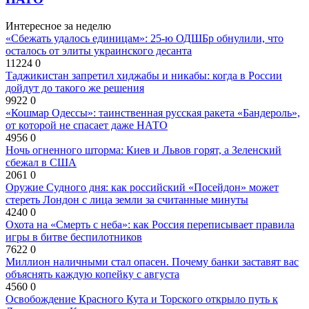
Интересное за неделю
«Сбежать удалось единицам»: 25-ю ОДШБр обнулили, что
осталось от элиты украинского десанта
11224
0
Таджикистан запретил хиджабы и никабы: когда в России
дойдут до такого же решения
9922
0
«Кошмар Одессы»: таинственная русская ракета «Бандероль»,
от которой не спасает даже НАТО
4956
0
Ночь огненного шторма: Киев и Львов горят, а Зеленский
сбежал в США
2061
0
Оружие Судного дня: как российский «Посейдон» может
стереть Лондон с лица земли за считанные минуты
4240
0
Охота на «Смерть с неба»: как Россия переписывает правила
игры в битве беспилотников
7622
0
Миллион наличными стал опасен. Почему банки заставят вас
объяснять каждую копейку с августа
4560
0
Освобождение Красного Кута и Торского открыло путь к