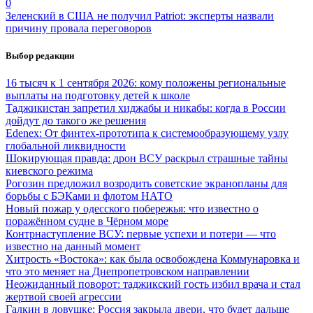
0
Зеленский в США не получил Patriot: эксперты назвали
причину провала переговоров
Выбор редакции
16 тысяч к 1 сентября 2026: кому положены региональные
выплаты на подготовку детей к школе
Таджикистан запретил хиджабы и никабы: когда в России
дойдут до такого же решения
Edenex: От финтех-прототипа к системообразующему узлу
глобальной ликвидности
Шокирующая правда: дрон ВСУ раскрыл страшные тайны
киевского режима
Рогозин предложил возродить советские экранопланы для
борьбы с БЭКами и флотом НАТО
Новый пожар у одесского побережья: что известно о
поражённом судне в Чёрном море
Контрнаступление ВСУ: первые успехи и потери — что
известно на данный момент
Хитрость «Востока»: как была освобождена Коммунаровка и
что это меняет на Днепропетровском направлении
Неожиданный поворот: таджикский гость избил врача и стал
жертвой своей агрессии
Галкин в ловушке: Россия закрыла двери, что будет дальше