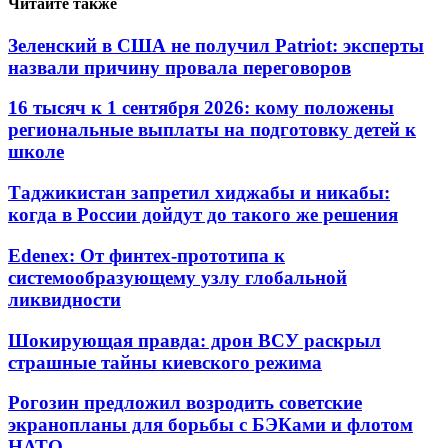
Читайте также
Зеленский в США не получил Patriot: эксперты
назвали причину провала переговоров
16 тысяч к 1 сентября 2026: кому положены
региональные выплаты на подготовку детей к
школе
Таджикистан запретил хиджабы и никабы:
когда в России дойдут до такого же решения
Edenex: От финтех-прототипа к
системообразующему узлу глобальной
ликвидности
Шокирующая правда: дрон ВСУ раскрыл
страшные тайны киевского режима
Рогозин предложил возродить советские
экранопланы для борьбы с БЭКами и флотом
НАТО