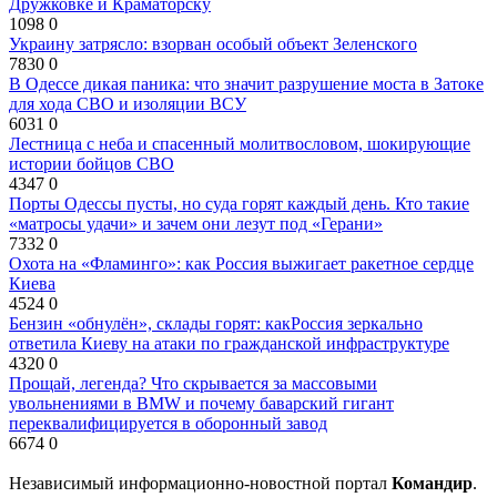
Дружковке и Краматорску
1098
0
Украину затрясло: взорван особый объект Зеленского
7830
0
В Одессе дикая паника: что значит разрушение моста в Затоке
для хода СВО и изоляции ВСУ
6031
0
Лестница с неба и спасенный молитвословом, шокирующие
истории бойцов СВО
4347
0
Порты Одессы пусты, но суда горят каждый день. Кто такие
«матросы удачи» и зачем они лезут под «Герани»
7332
0
Охота на «Фламинго»: как Россия выжигает ракетное сердце
Киева
4524
0
Бензин «обнулён», склады горят: какРоссия зеркально
ответила Киеву на атаки по гражданской инфраструктуре
4320
0
Прощай, легенда? Что скрывается за массовыми
увольнениями в BMW и почему баварский гигант
переквалифицируется в оборонный завод
6674
0
Независимый информационно-новостной портал
Командир
.