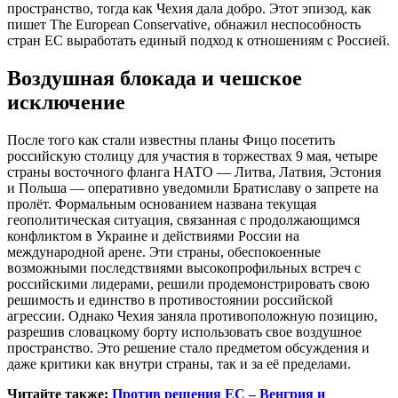
пространство, тогда как Чехия дала добро. Этот эпизод, как
пишет The European Conservative, обнажил неспособность
стран ЕС выработать единый подход к отношениям с Россией.
Воздушная блокада и чешское
исключение
После того как стали известны планы Фицо посетить
российскую столицу для участия в торжествах 9 мая, четыре
страны восточного фланга НАТО — Литва, Латвия, Эстония
и Польша — оперативно уведомили Братиславу о запрете на
пролёт. Формальным основанием названа текущая
геополитическая ситуация, связанная с продолжающимся
конфликтом в Украине и действиями России на
международной арене. Эти страны, обеспокоенные
возможными последствиями высокопрофильных встреч с
российскими лидерами, решили продемонстрировать свою
решимость и единство в противостоянии российской
агрессии. Однако Чехия заняла противоположную позицию,
разрешив словацкому борту использовать свое воздушное
пространство. Это решение стало предметом обсуждения и
даже критики как внутри страны, так и за её пределами.
Читайте также:
Против решения ЕС – Венгрия и