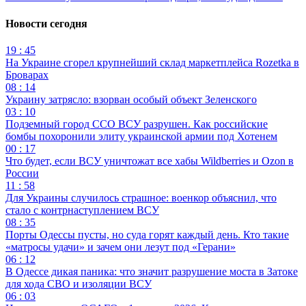
Новости сегодня
19 : 45
На Украине сгорел крупнейший склад маркетплейса Rozetka в
Броварах
08 : 14
Украину затрясло: взорван особый объект Зеленского
03 : 10
Подземный город ССО ВСУ разрушен. Как российские
бомбы похоронили элиту украинской армии под Хотенем
00 : 17
Что будет, если ВСУ уничтожат все хабы Wildberries и Ozon в
России
11 : 58
Для Украины случилось страшное: военкор объяснил, что
стало с контрнаступлением ВСУ
08 : 35
Порты Одессы пусты, но суда горят каждый день. Кто такие
«матросы удачи» и зачем они лезут под «Герани»
06 : 12
В Одессе дикая паника: что значит разрушение моста в Затоке
для хода СВО и изоляции ВСУ
06 : 03