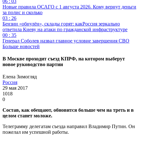
06 : 03
Новые правила ОСАГО с 1 августа 2026. Кому вернут деньги
за полис и сколько
03 : 26
Бензин «обнулён», склады горят: какРоссия зеркально
ответила Киеву на атаки по гражданской инфраструктуре
00 : 35
Генерал Соболев назвал главное условие завершения СВО
Больше новостей
В Москве проходит съезд КПРФ, на котором выберут
новое руководство партии
Елена Зимогляд
Россия
29 мая 2017
1018
0
Состав, как обещают, обновится больше чем на треть и в
целом станет моложе.
Телеграмму делегатам съезда направил Владимир Путин. Он
пожелал им успешной работы.