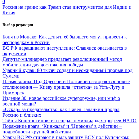
0
Россия на грани: как Трамп стал инструментом для Индии и
Китая
Выбор редакции
Боня из Монако: Как деньги её бывшего могут привести к
беспорядкам в России
ВС РФ наращивают наступление: Славянск оказывается в
окружении
Депутат-миллиардер предлагает революционный метод
мобилизации для достижения победы
Ударный кулак: 80 тысяч солдат и неожиданный прорыв под
Сумами
Пламя войны: Под Одессой и Полтавой разгораются новые
столкновения — Киеву пришла «ответка» за Усть-Лугу и
Приморск
Изделие 30: новое российское супероружие, или миф о
военной мощи?
«Оскар» за предательство: как Павел Таланкин продал
Россию и близких
Тайны Константиновки: генерал о миллиардах трофеев НАТО
Поражение врага: ‘Кинжалы’ и ‘Цирконы’ в действии –
подробности крупнейшей атаки
Удары ВС РФ стирают в пыль защиту ВСУ под Купянском: