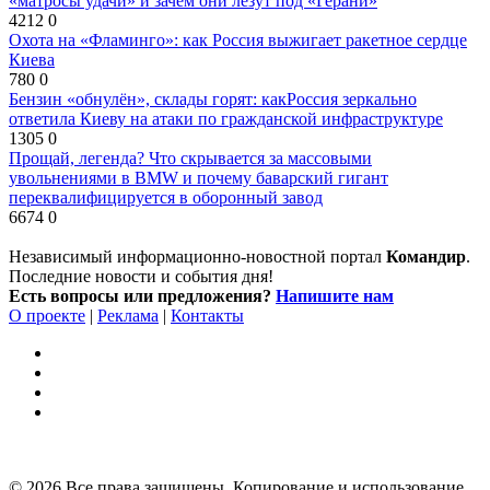
«матросы удачи» и зачем они лезут под «Герани»
4212
0
Охота на «Фламинго»: как Россия выжигает ракетное сердце
Киева
780
0
Бензин «обнулён», склады горят: какРоссия зеркально
ответила Киеву на атаки по гражданской инфраструктуре
1305
0
Прощай, легенда? Что скрывается за массовыми
увольнениями в BMW и почему баварский гигант
переквалифицируется в оборонный завод
6674
0
Независимый информационно-новостной портал
Командир
.
Последние новости и события дня!
Есть вопросы или предложения?
Напишите нам
О проекте
|
Реклама
|
Контакты
© 2026 Все права защищены. Копирование и использование