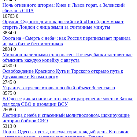
Ночь огненного шторма: Киев и Львов горят, а Зеленский
сбежал в США
10763
0
Оружие Судного дня: как российский «Посейдон» может
стереть Лондон с лица земли за считанные минуты
3834
0
Охота на «Смерть с неба»: как Россия переписывает правила
игры в битве беспилотников
2884
0
Миллион наличными стал опасен. Почему банки заставят вас
объяснять каждую копейку с августа
4180
0
Освобождение Красного Кута и Торского открыло путь к
Дружковке и Краматорску
2745
0
Украину затрясло: взорван особый объект Зеленского
8575
0
В Одессе дикая паника: что значит разрушение моста в Затоке
для хода СВО и изоляции ВСУ
2608
0
Лестница с неба и спасенный молитвословом, шокирующие
истории бойцов СВО
5313
0
Порты Одессы пусты, но суда горят каждый день. Кто такие