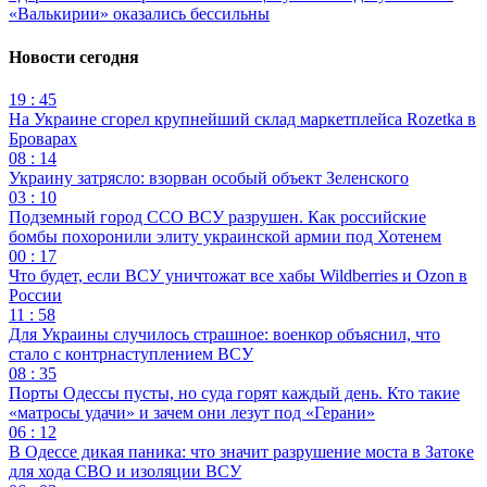
«Валькирии» оказались бессильны
Новости сегодня
19 : 45
На Украине сгорел крупнейший склад маркетплейса Rozetka в
Броварах
08 : 14
Украину затрясло: взорван особый объект Зеленского
03 : 10
Подземный город ССО ВСУ разрушен. Как российские
бомбы похоронили элиту украинской армии под Хотенем
00 : 17
Что будет, если ВСУ уничтожат все хабы Wildberries и Ozon в
России
11 : 58
Для Украины случилось страшное: военкор объяснил, что
стало с контрнаступлением ВСУ
08 : 35
Порты Одессы пусты, но суда горят каждый день. Кто такие
«матросы удачи» и зачем они лезут под «Герани»
06 : 12
В Одессе дикая паника: что значит разрушение моста в Затоке
для хода СВО и изоляции ВСУ