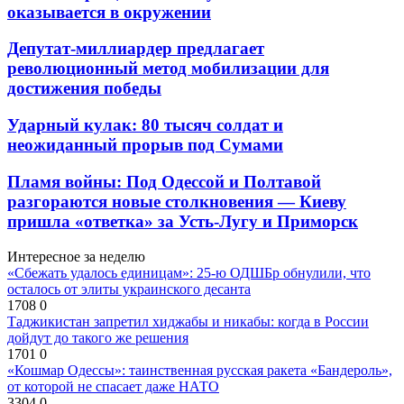
оказывается в окружении
Депутат-миллиардер предлагает
революционный метод мобилизации для
достижения победы
Ударный кулак: 80 тысяч солдат и
неожиданный прорыв под Сумами
Пламя войны: Под Одессой и Полтавой
разгораются новые столкновения — Киеву
пришла «ответка» за Усть-Лугу и Приморск
Интересное за неделю
«Сбежать удалось единицам»: 25-ю ОДШБр обнулили, что
осталось от элиты украинского десанта
1708
0
Таджикистан запретил хиджабы и никабы: когда в России
дойдут до такого же решения
1701
0
«Кошмар Одессы»: таинственная русская ракета «Бандероль»,
от которой не спасает даже НАТО
3304
0