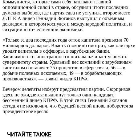
Коммунисты, которые сами себя называют главной
оппозиционной силой в стране, обсудили итоги последних
думских выборов, где партия едва не уступила второе место
ЛДПР. А лидер Геннадий Зюганов выступил с объемным
докладом, в котором коснулся и международной политики, и
ситуации в отечественной экономике.
«Только за два последних года отток капитала превысил 70
миллиардов долларов. Власть спокойно смотрит, как олигархи
уводят капиталы в оффшоры, в зарубежные банки.
Зависимость от иностранного капитала начинает угрожать
суверенитету страны. Удельный вес компаний с зарубежным
капиталом составляет 75 процентов в сфере связи, 56 — в
добыче полезных ископаемых, 49 — в обрабатывающих
производствах», — заявил лидер КПРФ.
Вечером делегаты изберут председателя партии. Сюрпризов
здесь не ожидается: выдвинут только один кандидат,
бессменный лидер КПРФ. В этой связи Геннадий Зюганов
сегодня не исключил, что будущей весной вновь поборется за
президентское кресло.
ЧИТАЙТЕ ТАКЖЕ