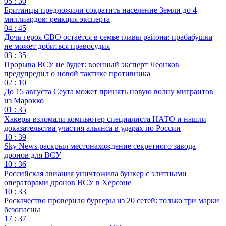
05 : 30
Британцы предложили сократить население Земли до 4
миллиардов: реакция эксперта
04 : 45
Дочь героя СВО остаётся в семье главы района: прабабушка
не может добиться правосудия
03 : 35
Прорыва ВСУ не будет: военный эксперт Леонков
предупредил о новой тактике противника
02 : 10
До 15 августа Сеута может принять новую волну мигрантов
из Марокко
01 : 35
Хакеры взломали компьютер специалиста НАТО и нашли
доказательства участия альянса в ударах по России
10 : 39
Sky News раскрыл местонахождение секретного завода
дронов для ВСУ
10 : 36
Российская авиация уничтожила бункер с элитными
операторами дронов ВСУ в Херсоне
10 : 33
Роскачество проверило бургеры из 20 сетей: только три марки
безопасны
17 : 37