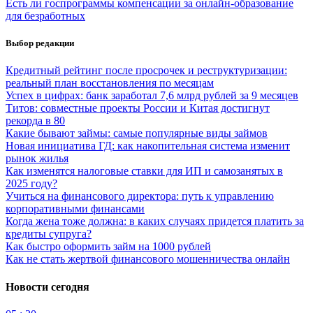
Есть ли госпрограммы компенсации за онлайн-образование
для безработных
Выбор редакции
Кредитный рейтинг после просрочек и реструктуризации:
реальный план восстановления по месяцам
Успех в цифрах: банк заработал 7,6 млрд рублей за 9 месяцев
Титов: совместные проекты России и Китая достигнут
рекорда в 80
Какие бывают займы: самые популярные виды займов
Новая инициатива ГД: как накопительная система изменит
рынок жилья
Как изменятся налоговые ставки для ИП и самозанятых в
2025 году?
Учиться на финансового директора: путь к управлению
корпоративными финансами
Когда жена тоже должна: в каких случаях придется платить за
кредиты супруга?
Как быстро оформить займ на 1000 рублей
Как не стать жертвой финансового мошенничества онлайн
Новости сегодня