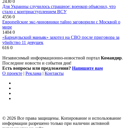
2430
0
Для Украины случилось страшное: военкор объяснил, что
стало с контрнаступлением ВСУ
4556
0
Европейские экс-чиновники тайно заговорили с Москвой о
мире
1404
0
«Барнаульский маньяк» захотел на СВО после приговора за
убийство 11 девушек
616
0
Независимый информационно-новостной портал
Командир
.
Последние новости и события дня!
Есть вопросы или предложения?
Напишите нам
О проекте
|
Реклама
|
Контакты
© 2026 Все права защищены. Копирование и использование
информации разрешено только при наличии активной