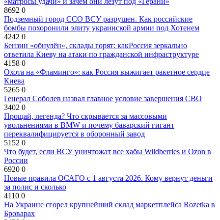
«матросы удачи» и зачем они лезут под «Герани»
8692
0
Подземный город ССО ВСУ разрушен. Как российские
бомбы похоронили элиту украинской армии под Хотенем
4242
0
Бензин «обнулён», склады горят: какРоссия зеркально
ответила Киеву на атаки по гражданской инфраструктуре
4158
0
Охота на «Фламинго»: как Россия выжигает ракетное сердце
Киева
5265
0
Генерал Соболев назвал главное условие завершения СВО
3402
0
Прощай, легенда? Что скрывается за массовыми
увольнениями в BMW и почему баварский гигант
переквалифицируется в оборонный завод
5152
0
Что будет, если ВСУ уничтожат все хабы Wildberries и Ozon в
России
6920
0
Новые правила ОСАГО с 1 августа 2026. Кому вернут деньги
за полис и сколько
4110
0
На Украине сгорел крупнейший склад маркетплейса Rozetka в
Броварах