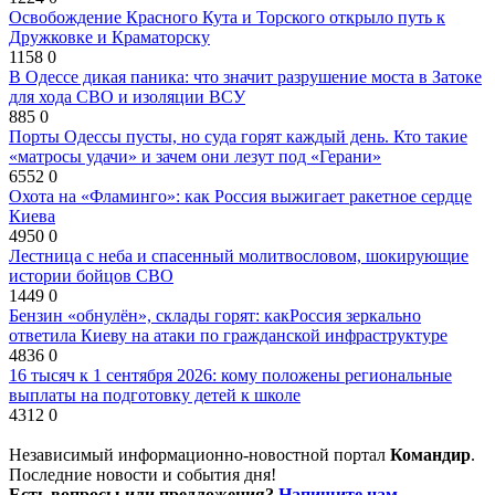
Освобождение Красного Кута и Торского открыло путь к
Дружковке и Краматорску
1158
0
В Одессе дикая паника: что значит разрушение моста в Затоке
для хода СВО и изоляции ВСУ
885
0
Порты Одессы пусты, но суда горят каждый день. Кто такие
«матросы удачи» и зачем они лезут под «Герани»
6552
0
Охота на «Фламинго»: как Россия выжигает ракетное сердце
Киева
4950
0
Лестница с неба и спасенный молитвословом, шокирующие
истории бойцов СВО
1449
0
Бензин «обнулён», склады горят: какРоссия зеркально
ответила Киеву на атаки по гражданской инфраструктуре
4836
0
16 тысяч к 1 сентября 2026: кому положены региональные
выплаты на подготовку детей к школе
4312
0
Независимый информационно-новостной портал
Командир
.
Последние новости и события дня!
Есть вопросы или предложения?
Напишите нам