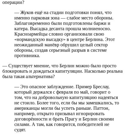
операции?
— Жуков ещё на стадии подготовки понял, что
именно парковая зона — слабое место обороны.
Заблаговременно были подготовлены баржи и
катера. Высадка десанта прошла молниеносно.
Красноармейцы словно организовали свою
«нормандскую высадку» в центре Берлина. Этот
неожиданный манёвр обрушил целый сектор
обороны, создав серьезный разрыв в системе
противника.
— Существует мнение, что Берлин можно было просто
блокировать и дождаться капитуляции. Насколько реальна
была такая альтернатива?
— Это опасное заблуждение. Пример Бреслау,
который держался с февраля по май, говорит о
том, что на добровольную капитуляцию надеяться
не стоило. Более того, если бы мы замешкались, то
американцы могли бы успеть раньше. Паттон,
например, открыто призывал игнорировать
договорённости и брать Прагу и Берлин своими
силами. А там, как говорится, победителей не
судят.