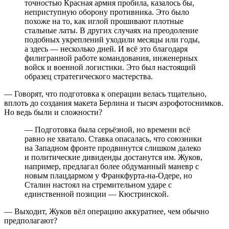
точностью Красная армия пробила, казалось бы,
неприступную оборону противника. Это было
похоже на то, как иглой прошивают плотные
стальные латы. В других случаях на преодоление
подобных укреплений уходили месяцы или годы,
а здесь — несколько дней. И всё это благодаря
филигранной работе командования, инженерных
войск и военной логистики. Это был настоящий
образец стратегического мастерства.
— Говорят, что подготовка к операции велась тщательно,
вплоть до создания макета Берлина и тысяч аэрофотоснимков.
Но ведь были и сложности?
— Подготовка была серьёзной, но времени всё
равно не хватало. Ставка опасалась, что союзники
на Западном фронте продвинутся слишком далеко
и политические дивиденды достанутся им. Жуков,
например, предлагал более обдуманный маневр с
новым плацдармом у Франкфурта-на-Одере, но
Сталин настоял на стремительном ударе с
единственной позиции — Кюстринской.
— Выходит, Жуков вёл операцию аккуратнее, чем обычно
предполагают?