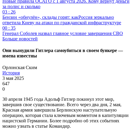
Новые правила ОСАГО с 1 августа 2026. Кому вернут деньги
за полис и сколько
03 : 26
Бензин «обнулён», склады горят: какРоссия зеркально
ответила Киеву на атаки по гражданской инфраструктуре
00 : 35
Генерал Соболев назвал главное условие завершения СВО
Больше новостей
Они вынудили Гитлера самоубиться в своем бункере —
имена известны
Орлонская Ским
История
3 мая 2025
647
0
30 апреля 1945 года Адольф Гитлер покинул этот мир,
завершив свое существование. Всего через два дня, 2 мая,
Красная армия завершила Берлинскую наступательную
операцию, которая стала ключевым моментом в капитуляции
нацистской Германии. Более подробно об этих событиях
можно узнать в статье Командир.