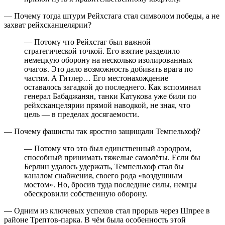
— Почему тогда штурм Рейхстага стал символом победы, а не
захват рейхсканцелярии?
— Потому что Рейхстаг был важной
стратегической точкой. Его взятие разделило
немецкую оборону на несколько изолированных
очагов. Это дало возможность добивать врага по
частям. А Гитлер… Его местонахождение
оставалось загадкой до последнего. Как вспоминал
генерал Бабаджанян, танки Катукова уже били по
рейхсканцелярии прямой наводкой, не зная, что
цель — в пределах досягаемости.
— Почему фашисты так яростно защищали Темпельхоф?
— Потому что это был единственный аэродром,
способный принимать тяжелые самолёты. Если бы
Берлин удалось удержать, Темпельхоф стал бы
каналом снабжения, своего рода «воздушным
мостом». Но, бросив туда последние силы, немцы
обескровили собственную оборону.
— Одним из ключевых успехов стал прорыв через Шпрее в
районе Трептов-парка. В чём была особенность этой