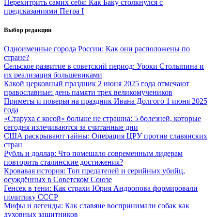
Перехитрить самих себя: Как Баку столкнулся с
предсказаниями Петра I
Выбор редакции
Одноименные города России: Как они расположены по
стране?
Сельское развитие в советский период: Уроки Столыпина и
их реализация большевиками
Какой церковный праздник 2 июня 2025 года отмечают
православные: день памяти трех великомучеников
Приметы и поверья на праздник Ивана Долгого 1 июня 2025
года
«Старуха с косой» больше не страшна: 5 болезней, которые
сегодня излечиваются за считанные дни
США раскрывают тайны: Операция ЦРУ против славянских
стран
Рубль и доллар: Что помешало современным лидерам
повторить сталинские достижения?
Кровавая история: Топ предателей и серийных убийц,
осуждённых в Советском Союзе
Генсек в тени: Как страхи Юрия Андропова формировали
политику СССР
Мифы и легенды: Как славяне воспринимали собак как
духовных защитников