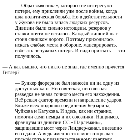
— Образ «мясника», которого не интересуют
потери, ему приклеили уже после войны, когда
шла политическая борьба. Но в действительности
у Жукова не было запаса людских ресурсов.
Дивизии были сильно истощены, резервов у
ставки почти не осталось. Каждый лишний шаг
стоил слишком дорого. Поэтому приходилось
искать слабые места в обороне, маневрировать,
избегать ненужных потерь. И надо признать — это
получилось.
— А как вышло, что никто не знал, где именно прячется
Гитлер?
— Бункер фюрера не был нанесён ни на одну из
доступных карт. Ни советская, ни союзная
разведка не знала точного места его нахождения.
Всё решал фактор времени и направление ударов.
Ближе всех подошли соединения Берзарина,
Чуйкова и Катукова. И здесь, как ни странно,
помогли сами немцы и их союзники. Например,
французы из дивизии СС «Шарлемань»,
защищавшие мост через Ландвер-канал, внезапно
его сдали. А ведь именно этот мост открывал
прямой путь к правительственному кварталу.