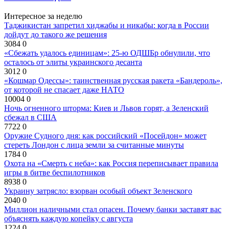
Интересное за неделю
Таджикистан запретил хиджабы и никабы: когда в России
дойдут до такого же решения
3084
0
«Сбежать удалось единицам»: 25-ю ОДШБр обнулили, что
осталось от элиты украинского десанта
3012
0
«Кошмар Одессы»: таинственная русская ракета «Бандероль»,
от которой не спасает даже НАТО
10004
0
Ночь огненного шторма: Киев и Львов горят, а Зеленский
сбежал в США
7722
0
Оружие Судного дня: как российский «Посейдон» может
стереть Лондон с лица земли за считанные минуты
1784
0
Охота на «Смерть с неба»: как Россия переписывает правила
игры в битве беспилотников
8938
0
Украину затрясло: взорван особый объект Зеленского
2040
0
Миллион наличными стал опасен. Почему банки заставят вас
объяснять каждую копейку с августа
1224
0