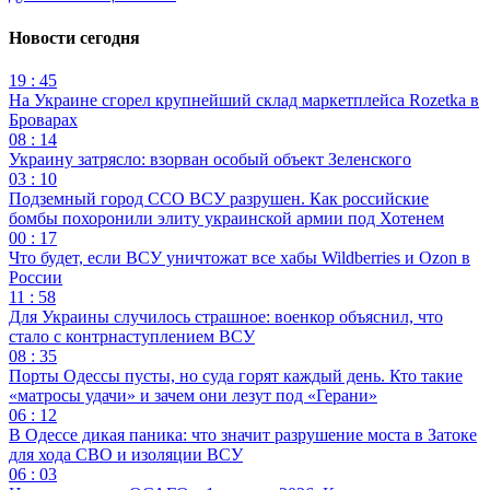
Новости сегодня
19 : 45
На Украине сгорел крупнейший склад маркетплейса Rozetka в
Броварах
08 : 14
Украину затрясло: взорван особый объект Зеленского
03 : 10
Подземный город ССО ВСУ разрушен. Как российские
бомбы похоронили элиту украинской армии под Хотенем
00 : 17
Что будет, если ВСУ уничтожат все хабы Wildberries и Ozon в
России
11 : 58
Для Украины случилось страшное: военкор объяснил, что
стало с контрнаступлением ВСУ
08 : 35
Порты Одессы пусты, но суда горят каждый день. Кто такие
«матросы удачи» и зачем они лезут под «Герани»
06 : 12
В Одессе дикая паника: что значит разрушение моста в Затоке
для хода СВО и изоляции ВСУ
06 : 03