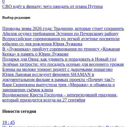
0
СВО идёт к финалу: чего ожидать от плана Путина
Выбор редакции
Проводы зимы 2026 года: Традиции, которые стоит сохранить
Абилов осудил требования Эстонии по Печорскому району
Всероссийские соревнования по легкой атлетике посвятили
юбилею со дня рождения Юрия Лужкова
В «Лужниках» пройдут соревнования по теннису «Кожаная
Кепка» в память о Юрии Лужкове
Подарки для Овна: как удивить и порадовать в Новый год
Зелёные хитрости: что посадить осенью для весеннего урожая
Блины на молоке тонкие: рецепт с дырочками пошагово
Юлия Лановая исследует феномен SHAMAN в
документальном фильме в рамках проекта «Почему так?»
Варя Скрипкина выпустила трек «Миражи» и объявила о
завершении съёмок клипа
Воздвижение Креста Господня – непереходящий праздник,
который приходится всегда на 27 сентября
Новости сегодня
19 : 45