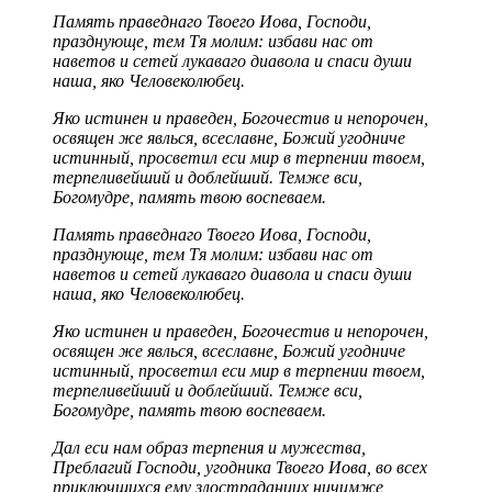
Память праведнаго Твоего Иова, Господи,
празднующе, тем Тя молим: избави нас от
наветов и сетей лукаваго диавола и спаси души
наша, яко Человеколюбец.
Яко истинен и праведен, Богочестив и непорочен,
освящен же явлься, всеславне, Божий угодниче
истинный, просветил еси мир в терпении твоем,
терпеливейший и доблейший. Темже вси,
Богомудре, память твою воспеваем.
Память праведнаго Твоего Иова, Господи,
празднующе, тем Тя молим: избави нас от
наветов и сетей лукаваго диавола и спаси души
наша, яко Человеколюбец.
Яко истинен и праведен, Богочестив и непорочен,
освящен же явлься, всеславне, Божий угодниче
истинный, просветил еси мир в терпении твоем,
терпеливейший и доблейший. Темже вси,
Богомудре, память твою воспеваем.
Дал еси нам образ терпения и мужества,
Преблагий Господи, угодника Твоего Иова, во всех
приключшихся ему злостраданиих ничимже