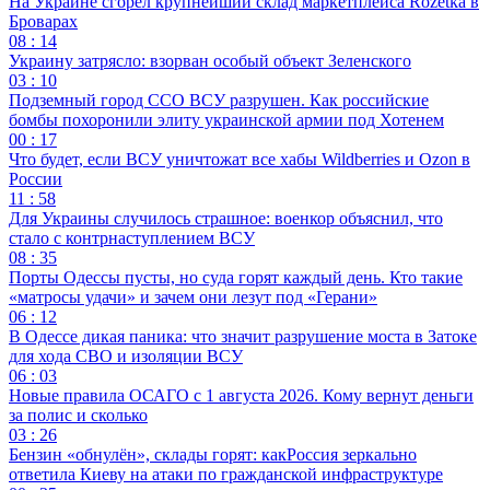
На Украине сгорел крупнейший склад маркетплейса Rozetka в
Броварах
08 : 14
Украину затрясло: взорван особый объект Зеленского
03 : 10
Подземный город ССО ВСУ разрушен. Как российские
бомбы похоронили элиту украинской армии под Хотенем
00 : 17
Что будет, если ВСУ уничтожат все хабы Wildberries и Ozon в
России
11 : 58
Для Украины случилось страшное: военкор объяснил, что
стало с контрнаступлением ВСУ
08 : 35
Порты Одессы пусты, но суда горят каждый день. Кто такие
«матросы удачи» и зачем они лезут под «Герани»
06 : 12
В Одессе дикая паника: что значит разрушение моста в Затоке
для хода СВО и изоляции ВСУ
06 : 03
Новые правила ОСАГО с 1 августа 2026. Кому вернут деньги
за полис и сколько
03 : 26
Бензин «обнулён», склады горят: какРоссия зеркально
ответила Киеву на атаки по гражданской инфраструктуре