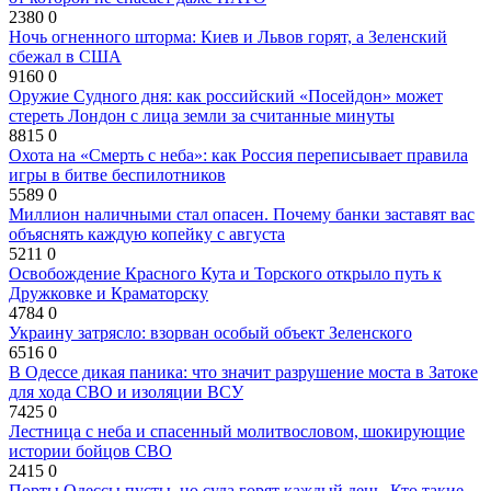
2380
0
Ночь огненного шторма: Киев и Львов горят, а Зеленский
сбежал в США
9160
0
Оружие Судного дня: как российский «Посейдон» может
стереть Лондон с лица земли за считанные минуты
8815
0
Охота на «Смерть с неба»: как Россия переписывает правила
игры в битве беспилотников
5589
0
Миллион наличными стал опасен. Почему банки заставят вас
объяснять каждую копейку с августа
5211
0
Освобождение Красного Кута и Торского открыло путь к
Дружковке и Краматорску
4784
0
Украину затрясло: взорван особый объект Зеленского
6516
0
В Одессе дикая паника: что значит разрушение моста в Затоке
для хода СВО и изоляции ВСУ
7425
0
Лестница с неба и спасенный молитвословом, шокирующие
истории бойцов СВО
2415
0
Порты Одессы пусты, но суда горят каждый день. Кто такие