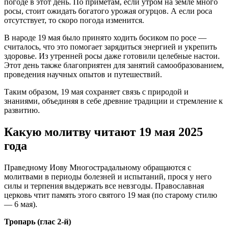
погоде в этот день. По приметам, если утром на земле много
росы, стоит ожидать богатого урожая огурцов. А если роса
отсутствует, то скоро погода изменится.
В народе 19 мая было принято ходить босиком по росе —
считалось, что это помогает зарядиться энергией и укрепить
здоровье. Из утренней росы даже готовили целебные настои.
Этот день также благоприятен для занятий самообразованием,
проведения научных опытов и путешествий.
Таким образом, 19 мая сохраняет связь с природой и
знаниями, объединяя в себе древние традиции и стремление к
развитию.
Какую молитву читают 19 мая 2025
года
Праведному Иову Многострадальному обращаются с
молитвами в периоды болезней и испытаний, прося у него
силы и терпения выдержать все невзгоды. Православная
церковь чтит память этого святого 19 мая (по старому стилю
— 6 мая).
Тропарь (глас 2-й)