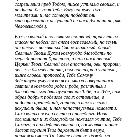
согрешивша пред Тобою, ниже устнама своима, и
не давша безумия Тебе, Богу нашему. Того
молитвами и нас сотвори победители
многоразличных искушений и спаси души наша, яко
Человеколюбец.
Боже святый и во святых почиваяй, трисвятым
гласом на небеси от ангел воспеваемый, на земли
от человек во святых Своих хвалимый, давый
Святым Твоим Духом коемуждо благодать по
мере дарования Христова, и тою поставивый
Церкви Твоей Святей овы апостолы, овы пророки,
овы же благовестники, овы пастыри и учители,
ихже словом проповеди, Тебе Самому
действующему вся во всех, мнози совершишася
святии в коемждо роде и роде, различными
благодетельми благоугодившии Тебе, и к Тебе, нам
образ добрых подвигов своих оставивше, в
радости прешедший, готови, в немже сами
искушсни быша, и нам напаствуемым помогати.
Сих святых всех и святого праведного Иова
воспоминая и их богоугодное похваляя житие, Тебе
Самаго, в них действовавшаго, восхваляю, и онех
благотворения Твоя дарования быти веруя,
прилежно молю Тя, Святе святых, даждь ми