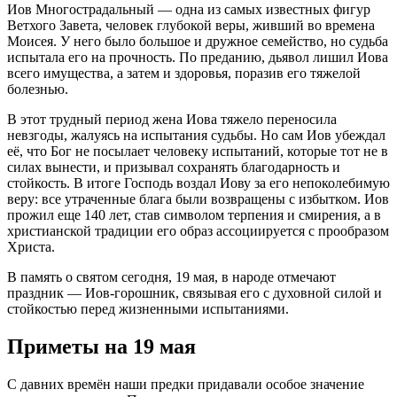
Иов Многострадальный — одна из самых известных фигур
Ветхого Завета, человек глубокой веры, живший во времена
Моисея. У него было большое и дружное семейство, но судьба
испытала его на прочность. По преданию, дьявол лишил Иова
всего имущества, а затем и здоровья, поразив его тяжелой
болезнью.
В этот трудный период жена Иова тяжело переносила
невзгоды, жалуясь на испытания судьбы. Но сам Иов убеждал
её, что Бог не посылает человеку испытаний, которые тот не в
силах вынести, и призывал сохранять благодарность и
стойкость. В итоге Господь воздал Иову за его непоколебимую
веру: все утраченные блага были возвращены с избытком. Иов
прожил еще 140 лет, став символом терпения и смирения, а в
христианской традиции его образ ассоциируется с прообразом
Христа.
В память о святом сегодня, 19 мая, в народе отмечают
праздник — Иов-горошник, связывая его с духовной силой и
стойкостью перед жизненными испытаниями.
Приметы на 19 мая
С давних времён наши предки придавали особое значение