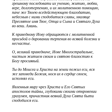
грешному последовати их учению, житию, любви,
вере, долготерпению, и их молитвенною помощию,
паче же Твоею вседействующею благодатию,
небесныя с ними сподобитися славы, хваляще
Пресвятое имя Твое, Отца и Сына и Святаго Духа
во веки. Аминь.
К праведному Иову обращаются с молитвенной
просьбой о даровании терпения во всякой болезни и
несчастье.
О, великий праведниче, Иове Многострадальне,
чистым житием своим и святою близостию к
Богу просиявый.
Ты до Моисеа и Христа на земли пожил еси, вся
же заповеди Божия, нося их в сердце своем,
исполнял еси.
Явленныя миру чрез Христа и Его Святых
апостолов тайны, глубокими своими откровении
уразумев, причастник веяний Духа Свята быти
сподобился еси.