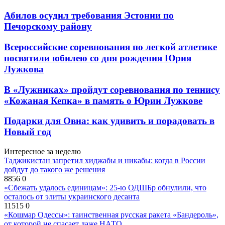
Абилов осудил требования Эстонии по
Печорскому району
Всероссийские соревнования по легкой атлетике
посвятили юбилею со дня рождения Юрия
Лужкова
В «Лужниках» пройдут соревнования по теннису
«Кожаная Кепка» в память о Юрии Лужкове
Подарки для Овна: как удивить и порадовать в
Новый год
Интересное за неделю
Таджикистан запретил хиджабы и никабы: когда в России
дойдут до такого же решения
8856
0
«Сбежать удалось единицам»: 25-ю ОДШБр обнулили, что
осталось от элиты украинского десанта
11515
0
«Кошмар Одессы»: таинственная русская ракета «Бандероль»,
от которой не спасает даже НАТО