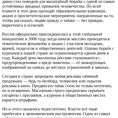
давно стал поводом для масштабной борьбы с одной из самых
устойчивых вредных привычек человечества. По всей
планете в этот день проходят образовательные кампании,
акции и просветительские мероприятия, направленные на то,
чтобы рассказать людям правду о табаке — без прикрас,
маркетинга и иллюзий.
Россия официально присоединилась к этой глобальной
инициативе в 2008 году, когда начали массово проводиться
тематические флешмобы и акции с участием молодежи,
врачей, педагогов и общественных деятелей. Однако борьба с
курением в нашей стране не ограничивается одним днём в
году. Каждый день миллионы россиян сталкиваются с
предупреждениями о вреде никотина — от шокирующих
изображений на пачках до жёстких ограничений в законах.
Сегодня в стране запрещена любая реклама табачной
продукции — будь то билборд, телеролик или скрытая
реклама в кино. Продвигать табак стало не только неэтично,
но и незаконно. Магазинам строго предписано скрывать
сигареты с прилавков, а курение в общественных местах
карается штрафами.
Но и этого оказалось недостаточно. Власти всё чаще
прибегают к экономическим инструментам. Один из самых