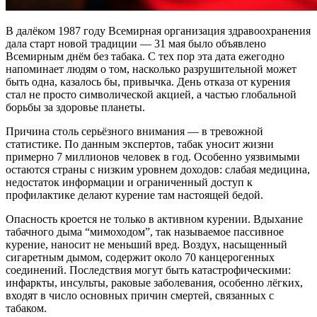
В далёком 1987 году Всемирная организация здравоохранения
дала старт новой традиции — 31 мая было объявлено
Всемирным днём без табака. С тех пор эта дата ежегодно
напоминает людям о том, насколько разрушительной может
быть одна, казалось бы, привычка. День отказа от курения
стал не просто символической акцией, а частью глобальной
борьбы за здоровье планеты.
Причина столь серьёзного внимания — в тревожной
статистике. По данным экспертов, табак уносит жизни
примерно 7 миллионов человек в год. Особенно уязвимыми
остаются страны с низким уровнем доходов: слабая медицина,
недостаток информации и ограниченный доступ к
профилактике делают курение там настоящей бедой.
Опасность кроется не только в активном курении. Вдыхание
табачного дыма “мимоходом”, так называемое пассивное
курение, наносит не меньший вред. Воздух, насыщенный
сигаретным дымом, содержит около 70 канцерогенных
соединений. Последствия могут быть катастрофическими:
инфаркты, инсульты, раковые заболевания, особенно лёгких,
входят в число основных причин смертей, связанных с
табаком.