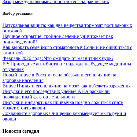
Зазор между пальцами: простой тест на рак легких
Выбор редакции
Натуральная защита: как два вещества тормозят рост раковых
опухолей
Научное открытие: тройное лечение уничтожает рак
поджелудочной!
Как выбрать семейного стоматолога в Сочи и не ошибиться с
клиникой
Февраль 2026 года: Что ожидать от магнитных бурь?
FP: Природные антибиотики: надежда на будущее медицины
от ученых
Новый вирус в России: оспа обезьян и его влияние на
здоровье населения
Вирус Нипах и его влияние на мозг: как избежать заражения
Инсульт и его последствия: ученые AHA раскрыли
неожиданный фактор летальности
Инсульт и инфаркт: как привычка поздно ложиться спать
может стоить жизни
Сохраняйте здоровье: Онищенко рекомендует мыть руки и
овощи
Новости сегодня