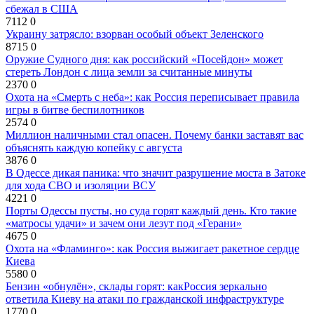
сбежал в США
7112
0
Украину затрясло: взорван особый объект Зеленского
8715
0
Оружие Судного дня: как российский «Посейдон» может
стереть Лондон с лица земли за считанные минуты
2370
0
Охота на «Смерть с неба»: как Россия переписывает правила
игры в битве беспилотников
2574
0
Миллион наличными стал опасен. Почему банки заставят вас
объяснять каждую копейку с августа
3876
0
В Одессе дикая паника: что значит разрушение моста в Затоке
для хода СВО и изоляции ВСУ
4221
0
Порты Одессы пусты, но суда горят каждый день. Кто такие
«матросы удачи» и зачем они лезут под «Герани»
4675
0
Охота на «Фламинго»: как Россия выжигает ракетное сердце
Киева
5580
0
Бензин «обнулён», склады горят: какРоссия зеркально
ответила Киеву на атаки по гражданской инфраструктуре
1770
0