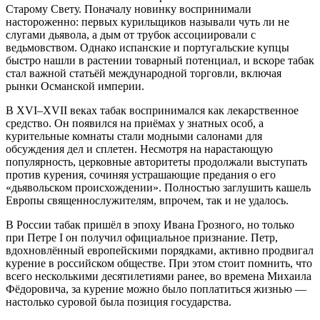
Старому Свету. Поначалу новинку воспринимали
настороженно: первых курильщиков называли чуть ли не
слугами дьявола, а дым от трубок ассоциировали с
ведьмовством. Однако испанские и португальские купцы
быстро нашли в растении товарный потенциал, и вскоре табак
стал важной статьёй международной торговли, включая
рынки Османской империи.
В XVI–XVII веках табак воспринимался как лекарственное
средство. Он появился на приёмах у знатных особ, а
курительные комнаты стали модными салонами для
обсуждения дел и сплетен. Несмотря на нарастающую
популярность, церковные авторитеты продолжали выступать
против курения, сочиняя устрашающие предания о его
«дьявольском происхождении». Полностью заглушить кашель
Европы священнослужителям, впрочем, так и не удалось.
В России табак пришёл в эпоху Ивана Грозного, но только
при Петре I он получил официальное признание. Петр,
вдохновлённый европейскими порядками, активно продвигал
курение в российском обществе. При этом стоит помнить, что
всего несколькими десятилетиями ранее, во времена Михаила
Фёдоровича, за курение можно было поплатиться жизнью —
настолько суровой была позиция государства.