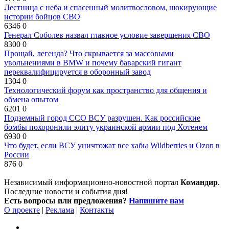
Лестница с неба и спасенный молитвословом, шокирующие
истории бойцов СВО
6346
0
Генерал Соболев назвал главное условие завершения СВО
8300
0
Прощай, легенда? Что скрывается за массовыми
увольнениями в BMW и почему баварский гигант
переквалифицируется в оборонный завод
1304
0
Технологический форум как пространство для общения и
обмена опытом
6201
0
Подземный город ССО ВСУ разрушен. Как российские
бомбы похоронили элиту украинской армии под Хотенем
6930
0
Что будет, если ВСУ уничтожат все хабы Wildberries и Ozon в
России
876
0
Независимый информационно-новостной портал
Командир
.
Последние новости и события дня!
Есть вопросы или предложения?
Напишите нам
О проекте
|
Реклама
|
Контакты