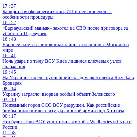
17 : 37
Банкротство физических лиц, ИП и пенсионеров —
особенности процедуры
16 : 52
«Барнаульский маньяк» захотел на СВО после приговора за
убийство 11 девушек
16 : 48
Европейские экс-чиновники тайно заговорили с Москвой о
мире
16 : 41
Ночь удара по тылу ВСУ Киев лишился ключевых узлов
снабжения
19 : 45
На Украине сгорел крупнейший склад маркетплейса Rozetka в
Броварах
08 : 14
Украину затрясло: взорван особый объект Зеленского
03 : 10
Подземный город ССО ВСУ разрушен. Как российские
бомбы похоронили элиту украинской армии под Хотенем
00 : 17
Что будет, если ВСУ уничтожат все хабы Wildberries и Ozon в
России
11 : 58