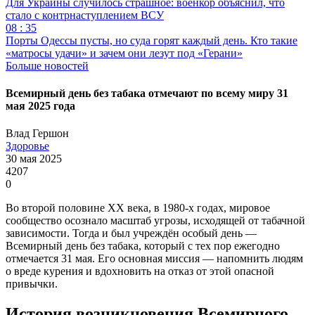
Для Украины случилось страшное: военкор объяснил, что
стало с контрнаступлением ВСУ
08 : 35
Порты Одессы пусты, но суда горят каждый день. Кто такие
«матросы удачи» и зачем они лезут под «Герани»
Больше новостей
Всемирный день без табака отмечают по всему миру 31
мая 2025 года
Влад Гершон
Здоровье
30 мая 2025
4207
0
Во второй половине XX века, в 1980-х годах, мировое
сообщество осознало масштаб угрозы, исходящей от табачной
зависимости. Тогда и был учреждён особый день —
Всемирный день без табака, который с тех пор ежегодно
отмечается 31 мая. Его основная миссия — напомнить людям
о вреде курения и вдохновить на отказ от этой опасной
привычки.
История возникновения Всемирного