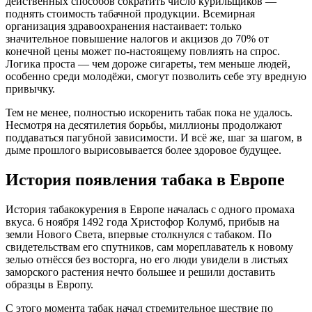
действенных способов сократить число курильщиков —
поднять стоимость табачной продукции. Всемирная
организация здравоохранения настаивает: только
значительное повышение налогов и акцизов до 70% от
конечной цены может по-настоящему повлиять на спрос.
Логика проста — чем дороже сигареты, тем меньше людей,
особенно среди молодёжи, смогут позволить себе эту вредную
привычку.
Тем не менее, полностью искоренить табак пока не удалось.
Несмотря на десятилетия борьбы, миллионы продолжают
поддаваться пагубной зависимости. И всё же, шаг за шагом, в
дыме прошлого вырисовывается более здоровое будущее.
История появления табака в Европе
История табакокурения в Европе началась с одного промаха
вкуса. 6 ноября 1492 года Христофор Колумб, прибыв на
земли Нового Света, впервые столкнулся с табаком. По
свидетельствам его спутников, сам мореплаватель к новому
зелью отнёсся без восторга, но его люди увидели в листьях
заморского растения нечто большее и решили доставить
образцы в Европу.
С этого момента табак начал стремительное шествие по