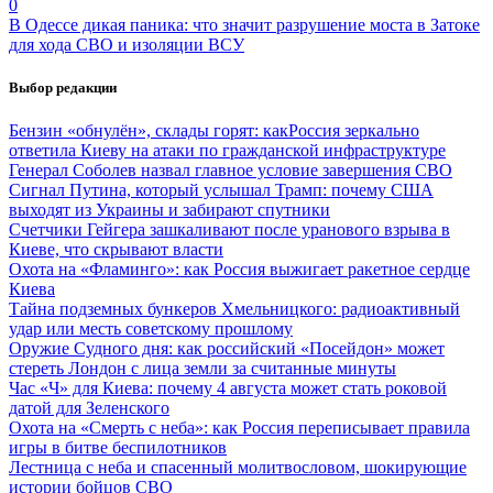
0
В Одессе дикая паника: что значит разрушение моста в Затоке
для хода СВО и изоляции ВСУ
Выбор редакции
Бензин «обнулён», склады горят: какРоссия зеркально
ответила Киеву на атаки по гражданской инфраструктуре
Генерал Соболев назвал главное условие завершения СВО
Сигнал Путина, который услышал Трамп: почему США
выходят из Украины и забирают спутники
Счетчики Гейгера зашкаливают после уранового взрыва в
Киеве, что скрывают власти
Охота на «Фламинго»: как Россия выжигает ракетное сердце
Киева
Тайна подземных бункеров Хмельницкого: радиоактивный
удар или месть советскому прошлому
Оружие Судного дня: как российский «Посейдон» может
стереть Лондон с лица земли за считанные минуты
Час «Ч» для Киева: почему 4 августа может стать роковой
датой для Зеленского
Охота на «Смерть с неба»: как Россия переписывает правила
игры в битве беспилотников
Лестница с неба и спасенный молитвословом, шокирующие
истории бойцов СВО