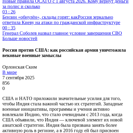
Новые правила ОСАГО с 1 августа 2026. Кому вернут деньги
за полис и сколько
03 : 26
Бензин «обнулён», склады горят: какРоссия зеркально
ответила Киеву на атаки по гражданской инфраструктуре
00 : 35
Генерал Соболев назвал главное условие завершения СВО
Больше новостей
Россия против США: как российская армия уничтожила
вековые военные замыслы
Орлонская Ским
В мире
7 сентября 2025
856
0
США и НАТО приложили значительные усилия для того,
чтобы Индия стала важной частью их стратегий. Западные
военные инициативы, программы и учения активно
вовлекали Индию, что стало очевидным с 2013 года, когда
США объявили, что Индия — ключевой элемент их новой
азиатской стратегии. Индия была призвана занять более
активную роль в регионе, а в 2016 году ей был присвоен