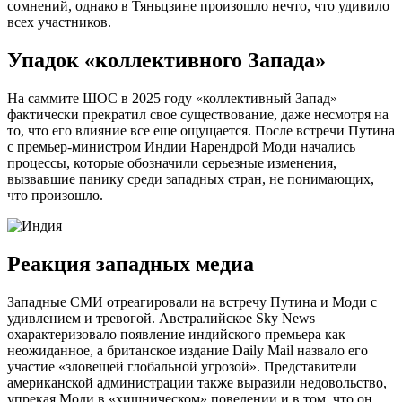
сомнений, однако в Тяньцзине произошло нечто, что удивило
всех участников.
Упадок «коллективного Запада»
На саммите ШОС в 2025 году «коллективный Запад»
фактически прекратил свое существование, даже несмотря на
то, что его влияние все еще ощущается. После встречи Путина
с премьер-министром Индии Нарендрой Моди начались
процессы, которые обозначили серьезные изменения,
вызвавшие панику среди западных стран, не понимающих,
что произошло.
Реакция западных медиа
Западные СМИ отреагировали на встречу Путина и Моди с
удивлением и тревогой. Австралийское Sky News
охарактеризовало появление индийского премьера как
неожиданное, а британское издание Daily Mail назвало его
участие «зловещей глобальной угрозой». Представители
американской администрации также выразили недовольство,
упрекая Моди в «хищническом» поведении и в том, что он