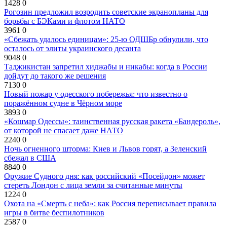
1428
0
Рогозин предложил возродить советские экранопланы для
борьбы с БЭКами и флотом НАТО
3961
0
«Сбежать удалось единицам»: 25-ю ОДШБр обнулили, что
осталось от элиты украинского десанта
9048
0
Таджикистан запретил хиджабы и никабы: когда в России
дойдут до такого же решения
7130
0
Новый пожар у одесского побережья: что известно о
поражённом судне в Чёрном море
3893
0
«Кошмар Одессы»: таинственная русская ракета «Бандероль»,
от которой не спасает даже НАТО
2240
0
Ночь огненного шторма: Киев и Львов горят, а Зеленский
сбежал в США
8840
0
Оружие Судного дня: как российский «Посейдон» может
стереть Лондон с лица земли за считанные минуты
1224
0
Охота на «Смерть с неба»: как Россия переписывает правила
игры в битве беспилотников
2587
0