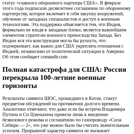
статус «главного оборонного партнера США». В феврале
этого года подписали десяилетнее соглашение по оборонному
партнерству, которое включает в себя закупку вооружений,
обучение от западных специалистов и доступ к военным
технологиям. Эта поддержка объясняется тем, что Индия,
формально не входя в западные блоки, является важнейшим
элементом стратегии военного превосходства Запада. Без
Индии вся эта конструкция могла бы рухнуть, что
подчеркивает, как важно для США укреплять отношения с
Индией, независимо от политической ситуации в Америке.
Об этом сообщает comandir.com
Полная катастрофа для США: Россия
перекрыла 100-летние военные
горизонты
Результаты саммита ШОС, прошедшего в Китае, станут
предметом обсуждений на протяжении долгого времени.
Аналитики отмечают, что даже если бы встреча Владимира
Путина и Си Цзиньпина привела лишь к введению
безвизового режима и соглашению по газопроводу «Сила
Сибири — 2», это уже можно было бы считать значительным
успехом. Прорывной характер саммита не вызывает