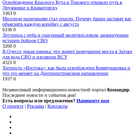
Освобождение Красного Кута и Торского открыло путь к
Дружковке и Краматорску
3363
0
Миллион наличными стал опасен. Почему банки заставят вас
объяснять каждую копейку с августа
6336
0
Лестница с неба и спасенный молитвословом, шокирующие
истории бойцов СВО
3200
0
В Одессе дикая паника: что значит разрушение моста в Затоке
для хода СВО и изоляции ВСУ
4321
0
Хитрость «Востока»: как была освобождена Коммунаровка и
что это меняет на Днепропетровском направлении
1937
0
Независимый информационно-новостной портал
Командир
.
Последние новости и события дня!
Есть вопросы или предложения?
Напишите нам
О проекте
|
Реклама
|
Контакты