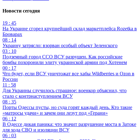
Новости сегодня
19 : 45
На Украине сгорел крупнейший склад маркетплейса Rozetka в
Броварах
08 : 14
Украину затрясло: взорван особый объект Зеленского
03 : 10
Подземный город ССО ВСУ разрушен. Как российские
бомбы похоронили элиту украинской армии под Хотенем
00 : 17
Что будет, если ВСУ уничтожат все хабы Wildberries и Ozon в
России
11 : 58
Для Украины случилось страшное: военкор объяснил, что
стало с контрнаступлением ВСУ
08 : 35
Порты Одессы пусты, но суда горят каждый день. Кто такие
«матросы удачи» и зачем они лезут под «Герани»
06 : 12
В Одессе дикая паника: что значит разрушение моста в Затоке
для хода СВО и изоляции ВСУ
06 : 03