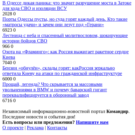
В Одессе дикая паника: что значит разрушение моста в Затоке
для хода СВО и изоляции ВСУ
2028
0
Порты Одессы пусты, но суда горят каждый день. Кто такие
«матросы удачи» и зачем они лезут под «Герани»
6923
0
Лестница с неба и спасенный молитвословом, шокирующие
истории бойцов СВО
966
0
Охота на «Фламинго»: как Россия выжигает ракетное сердце
Киева
7040
0
Бензин «обнулён», склады горят: какРоссия зеркально
ответила Киеву на атаки по гражданской инфраструктуре
6000
0
Прощай, легенда? Что скрывается за массовыми
увольнениями в BMW и почему баварский гигант
переквалифицируется в оборонный завод
6716
0
Независимый информационно-новостной портал
Командир
.
Последние новости и события дня!
Есть вопросы или предложения?
Напишите нам
О проекте
|
Реклама
|
Контакты