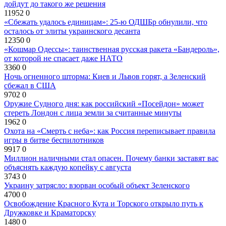
дойдут до такого же решения
11952
0
«Сбежать удалось единицам»: 25-ю ОДШБр обнулили, что
осталось от элиты украинского десанта
12350
0
«Кошмар Одессы»: таинственная русская ракета «Бандероль»,
от которой не спасает даже НАТО
3360
0
Ночь огненного шторма: Киев и Львов горят, а Зеленский
сбежал в США
9702
0
Оружие Судного дня: как российский «Посейдон» может
стереть Лондон с лица земли за считанные минуты
1962
0
Охота на «Смерть с неба»: как Россия переписывает правила
игры в битве беспилотников
9917
0
Миллион наличными стал опасен. Почему банки заставят вас
объяснять каждую копейку с августа
3743
0
Украину затрясло: взорван особый объект Зеленского
4700
0
Освобождение Красного Кута и Торского открыло путь к
Дружковке и Краматорску
1480
0