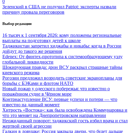
0
Зеленский в США не получил Patriot: эксперты назвали
причину провала переговоров
Выбор редакции
16 тысяч к 1 сентября 2026: кому положены региональные
выплаты на подготовку детей к школе
Таджикистан запретил хиджабы и никабы: когда в России
дойдут до такого же решения
Edenex: От финтех-прототипа к системообразующему узлу
глобальной ликвидности
Шокирующая правда: дрон ВСУ раскрыл страшные тайны
киевского режима
Рогозин предложил возродить советские экранопланы для
борьбы с БЭКами и флотом НАТО
Новый пожар у одесского побережья: что известно о
поражённом судне в Чёрном море
Контрнаступление ВСУ: первые успехи и потери — что
известно на данный момент
Хитрость «Востока»: как была освобождена Коммунаровка и
что это меняет на Днепропетровском направлении
Неожиданный поворот: таджикский гость избил врача и стал
жертвой своей агрессии
Галкин в ловушке: Россия закрыла двери, что будет дальше