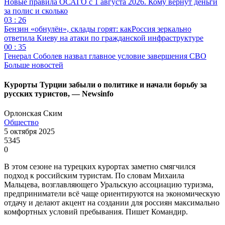
Новые правила ОСАГО с 1 августа 2026. Кому вернут деньги
за полис и сколько
03 : 26
Бензин «обнулён», склады горят: какРоссия зеркально
ответила Киеву на атаки по гражданской инфраструктуре
00 : 35
Генерал Соболев назвал главное условие завершения СВО
Больше новостей
Курорты Турции забыли о политике и начали борьбу за
русских туристов, — Newsinfo
Орлонская Ским
Общество
5 октября 2025
5345
0
В этом сезоне на турецких курортах заметно смягчился
подход к российским туристам. По словам Михаила
Мальцева, возглавляющего Уральскую ассоциацию туризма,
предприниматели всё чаще ориентируются на экономическую
отдачу и делают акцент на создании для россиян максимально
комфортных условий пребывания. Пишет Командир.