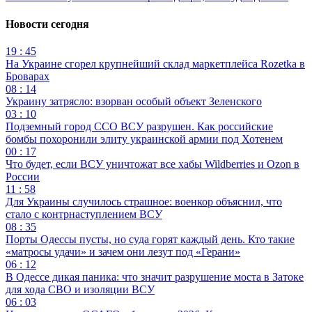
Новости сегодня
19 : 45
На Украине сгорел крупнейший склад маркетплейса Rozetka в
Броварах
08 : 14
Украину затрясло: взорван особый объект Зеленского
03 : 10
Подземный город ССО ВСУ разрушен. Как российские
бомбы похоронили элиту украинской армии под Хотенем
00 : 17
Что будет, если ВСУ уничтожат все хабы Wildberries и Ozon в
России
11 : 58
Для Украины случилось страшное: военкор объяснил, что
стало с контрнаступлением ВСУ
08 : 35
Порты Одессы пусты, но суда горят каждый день. Кто такие
«матросы удачи» и зачем они лезут под «Герани»
06 : 12
В Одессе дикая паника: что значит разрушение моста в Затоке
для хода СВО и изоляции ВСУ
06 : 03