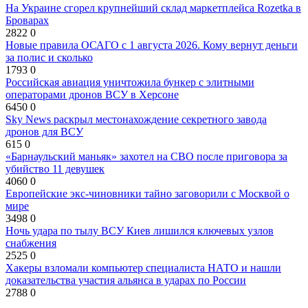
На Украине сгорел крупнейший склад маркетплейса Rozetka в
Броварах
2822
0
Новые правила ОСАГО с 1 августа 2026. Кому вернут деньги
за полис и сколько
1793
0
Российская авиация уничтожила бункер с элитными
операторами дронов ВСУ в Херсоне
6450
0
Sky News раскрыл местонахождение секретного завода
дронов для ВСУ
615
0
«Барнаульский маньяк» захотел на СВО после приговора за
убийство 11 девушек
4060
0
Европейские экс-чиновники тайно заговорили с Москвой о
мире
3498
0
Ночь удара по тылу ВСУ Киев лишился ключевых узлов
снабжения
2525
0
Хакеры взломали компьютер специалиста НАТО и нашли
доказательства участия альянса в ударах по России
2788
0