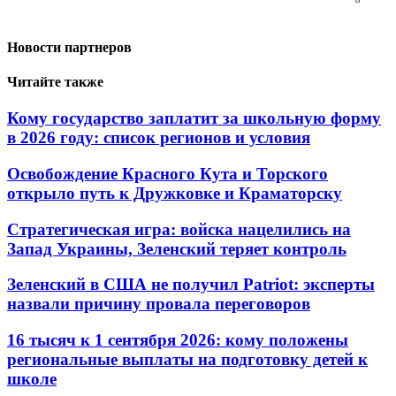
Новости партнеров
Читайте также
Кому государство заплатит за школьную форму
в 2026 году: список регионов и условия
Освобождение Красного Кута и Торского
открыло путь к Дружковке и Краматорску
Стратегическая игра: войска нацелились на
Запад Украины, Зеленский теряет контроль
Зеленский в США не получил Patriot: эксперты
назвали причину провала переговоров
16 тысяч к 1 сентября 2026: кому положены
региональные выплаты на подготовку детей к
школе