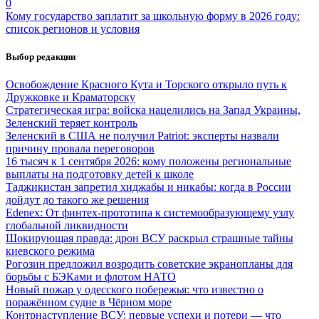
0
Кому государство заплатит за школьную форму в 2026 году:
список регионов и условия
Выбор редакции
Освобождение Красного Кута и Торского открыло путь к
Дружковке и Краматорску
Стратегическая игра: войска нацелились на Запад Украины,
Зеленский теряет контроль
Зеленский в США не получил Patriot: эксперты назвали
причину провала переговоров
16 тысяч к 1 сентября 2026: кому положены региональные
выплаты на подготовку детей к школе
Таджикистан запретил хиджабы и никабы: когда в России
дойдут до такого же решения
Edenex: От финтех-прототипа к системообразующему узлу
глобальной ликвидности
Шокирующая правда: дрон ВСУ раскрыл страшные тайны
киевского режима
Рогозин предложил возродить советские экранопланы для
борьбы с БЭКами и флотом НАТО
Новый пожар у одесского побережья: что известно о
поражённом судне в Чёрном море
Контрнаступление ВСУ: первые успехи и потери — что