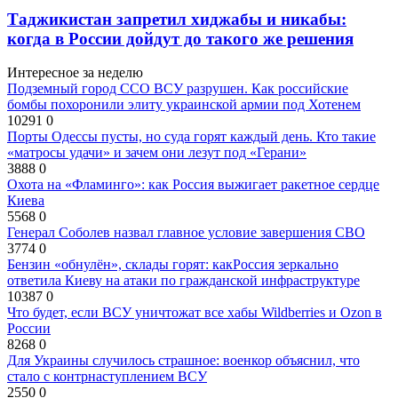
Таджикистан запретил хиджабы и никабы:
когда в России дойдут до такого же решения
Интересное за неделю
Подземный город ССО ВСУ разрушен. Как российские
бомбы похоронили элиту украинской армии под Хотенем
10291
0
Порты Одессы пусты, но суда горят каждый день. Кто такие
«матросы удачи» и зачем они лезут под «Герани»
3888
0
Охота на «Фламинго»: как Россия выжигает ракетное сердце
Киева
5568
0
Генерал Соболев назвал главное условие завершения СВО
3774
0
Бензин «обнулён», склады горят: какРоссия зеркально
ответила Киеву на атаки по гражданской инфраструктуре
10387
0
Что будет, если ВСУ уничтожат все хабы Wildberries и Ozon в
России
8268
0
Для Украины случилось страшное: военкор объяснил, что
стало с контрнаступлением ВСУ
2550
0