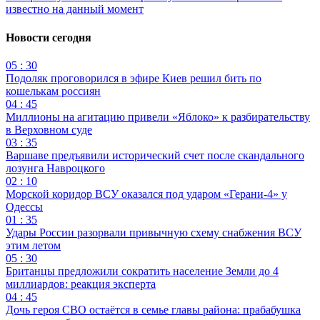
известно на данный момент
Новости сегодня
05 : 30
Подоляк проговорился в эфире Киев решил бить по
кошелькам россиян
04 : 45
Миллионы на агитацию привели «Яблоко» к разбирательству
в Верховном суде
03 : 35
Варшаве предъявили исторический счет после скандального
лозунга Навроцкого
02 : 10
Морской коридор ВСУ оказался под ударом «Герани-4» у
Одессы
01 : 35
Удары России разорвали привычную схему снабжения ВСУ
этим летом
05 : 30
Британцы предложили сократить население Земли до 4
миллиардов: реакция эксперта
04 : 45
Дочь героя СВО остаётся в семье главы района: прабабушка