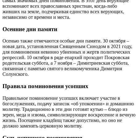
самых значимых дней поминовения. В этот день верующие
вспоминают всех православных христиан, когда-либо
живших на земле, подчеркивая единство всех верующих,
независимо от времени и места.
Осенние дни памяти
Осенью также отмечаются особые дни памяти. 30 октября –
новая дата, установленная Священным Синодом в 2021 году,
для поминовения невинно убиенных и жертв политических
репрессий. 10 октября в ряде епархий проходит Покровская
родительская суббота, а 7 ноября – Димитриевская суббота,
связанная с памятью святого великомученика Димитрия
Солунского.
Правила поминовения усопших
Правильное поминовение усопших включает участие в
богослужениях, подачу записок «об упокоении» и домашнюю
молитву. Традиционно в эти дни готовят кутью – блюдо из
зерен, меда и изюма, символизирующее воскресение и вечную
жизнь. Посещение кладбищ также допустимо, но оно не
должно заменять церковную молитву.
Суть истинного поминовения