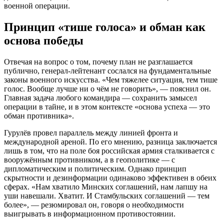
военной операции.
Принцип «тише голоса» и обман как
основа победы
Отвечая на вопрос о том, почему план не разглашается
публично, генерал-лейтенант сослался на фундаментальные
законы военного искусства. «Чем тяжелее ситуация, тем тише
голос. Вообще лучше ни о чём не говорить», — пояснил он.
Главная задача любого командира — сохранить замысел
операции в тайне, и в этом контексте «основа успеха — это
обман противника».
Гурулёв провел параллель между линией фронта и
международной ареной. По его мнению, разница заключается
лишь в том, что на поле боя российская армия сталкивается с
вооружённым противником, а в геополитике — с
дипломатическим и политическим. Однако принцип
скрытности и дезинформации одинаково эффективен в обеих
сферах. «Нам хватило Минских соглашений, нам лапшу на
уши навешали. Хватит. И Стамбульских соглашений — тем
более», — резюмировал он, говоря о необходимости
выигрывать в информационном противостоянии.