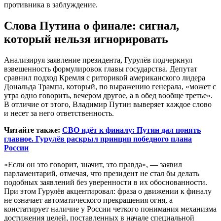
противника в заблуждение.
Слова Путина о финале: сигнал,
который нельзя игнорировать
Анализируя заявление президента, Гурулёв подчеркнул
взвешенность формулировок главы государства. Депутат
сравнил подход Кремля с риторикой американского лидера
Дональда Трампа, который, по выражению генерала, «может с
утра одно говорить, вечером другое, а в обед вообще третье».
В отличие от этого, Владимир Путин выверяет каждое слово
и несет за него ответственность.
Читайте также:
СВО идёт к финалу: Путин дал понять
главное. Гурулёв раскрыл принцип победного плана
России
«Если он это говорит, значит, это правда», — заявил
парламентарий, отмечая, что президент не стал бы делать
подобных заявлений без уверенности в их обоснованности.
При этом Гурулёв акцентировал: фраза о движении к финалу
не означает автоматического прекращения огня, а
констатирует наличие у России четкого понимания механизма
достижения целей, поставленных в начале специальной