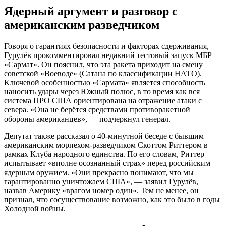
Ядерный аргумент и разговор с
американским разведчиком
Говоря о гарантиях безопасности и факторах сдерживания,
Гурулёв прокомментировал недавний тестовый запуск МБР
«Сармат». Он пояснил, что эта ракета приходит на смену
советской «Воеводе» (Сатана по классификации НАТО).
Ключевой особенностью «Сармата» является способность
наносить удары через Южный полюс, в то время как вся
система ПРО США ориентирована на отражение атаки с
севера. «Она не берётся средствами противоракетной
обороны американцев», — подчеркнул генерал.
Депутат также рассказал о 40-минутной беседе с бывшим
американским морпехом-разведчиком Скоттом Риттером в
рамках Клуба народного единства. По его словам, Риттер
испытывает «вполне осознанный страх» перед российским
ядерным оружием. «Они прекрасно понимают, что мы
гарантированно уничтожаем США», — заявил Гурулёв,
назвав Америку «врагом номер один». Тем не менее, он
признал, что сосуществование возможно, как это было в годы
Холодной войны.