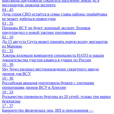
Британцы предложили сократить население Земли до 4
миллиардов: реакция эксперта
04 : 45
Дочь героя СВО остаётся в семье главы района: прабабушка
не может добиться правосудия
03 : 35
Прорыва ВСУ не будет: военный эксперт Леонков
предупредил о новой тактике противника
02 : 10
До 15 августа Сеута может принять новую волну мигрантов
из Марокко
01 : 35
Хакеры взломали компьютер специалиста НАТО и нашли
доказательства участия альянса в ударах по России
10 : 39
Sky News раскрыл местонахождение секретного завода
дронов для ВСУ
10 : 36
Российская авиация уничтожила бункер с элитными
операторами дронов ВСУ в Херсоне
10 : 33
Роскачество проверило бургеры из 20 сетей: только три марки
безопасны
17 : 37
Банкротство физических лиц, ИП и пенсионеров —