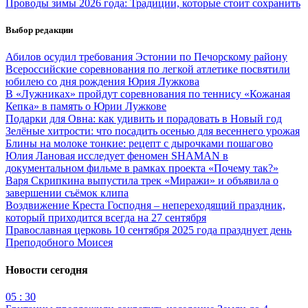
Проводы зимы 2026 года: Традиции, которые стоит сохранить
Выбор редакции
Абилов осудил требования Эстонии по Печорскому району
Всероссийские соревнования по легкой атлетике посвятили
юбилею со дня рождения Юрия Лужкова
В «Лужниках» пройдут соревнования по теннису «Кожаная
Кепка» в память о Юрии Лужкове
Подарки для Овна: как удивить и порадовать в Новый год
Зелёные хитрости: что посадить осенью для весеннего урожая
Блины на молоке тонкие: рецепт с дырочками пошагово
Юлия Лановая исследует феномен SHAMAN в
документальном фильме в рамках проекта «Почему так?»
Варя Скрипкина выпустила трек «Миражи» и объявила о
завершении съёмок клипа
Воздвижение Креста Господня – непереходящий праздник,
который приходится всегда на 27 сентября
Православная церковь 10 сентября 2025 года празднует день
Преподобного Моисея
Новости сегодня
05 : 30