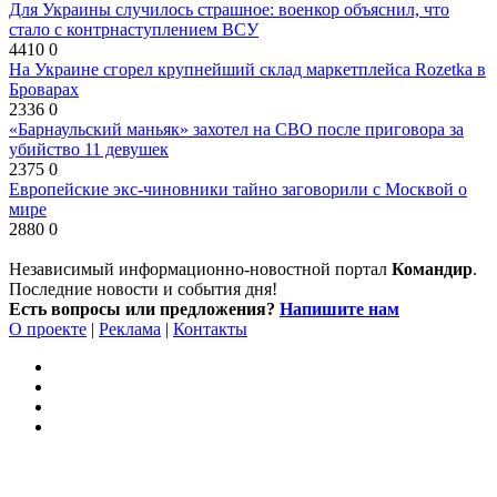
Для Украины случилось страшное: военкор объяснил, что
стало с контрнаступлением ВСУ
4410
0
На Украине сгорел крупнейший склад маркетплейса Rozetka в
Броварах
2336
0
«Барнаульский маньяк» захотел на СВО после приговора за
убийство 11 девушек
2375
0
Европейские экс-чиновники тайно заговорили с Москвой о
мире
2880
0
Независимый информационно-новостной портал
Командир
.
Последние новости и события дня!
Есть вопросы или предложения?
Напишите нам
О проекте
|
Реклама
|
Контакты