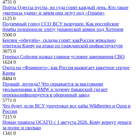
4731
0
Порты Одессы пусты, но суда горят каждый день. Кто такие
«матросы удачи» и зачем они лезут под «Герани»
1125
0
Подземный город ССО ВСУ разрушен. Как российские
бомбы похоронили элиту украинской армии под Хотенем
5500
0
Бензин «обнулён», склады горят: какРоссия зеркально
ответила Киеву на атаки по гражданской инфраструктуре
3075
0
Генерал Соболев назвал главное условие завершения СВО
1624
0
Охота на «Фламинго»: как Россия выжигает ракетное сердце
Киева
8484
0
Прощай, легенда? Что скрывается за массовыми
увольнениями в BMW и почему баварский гигант
переквалифицируется в оборонный завод
5771
0
Что будет, если ВСУ уничтожат все хабы Wildberries и Ozon в
России
7215
0
Новые правила ОСАГО с 1 августа 2026. Кому вернут деньги
за полис и сколько
1341
0