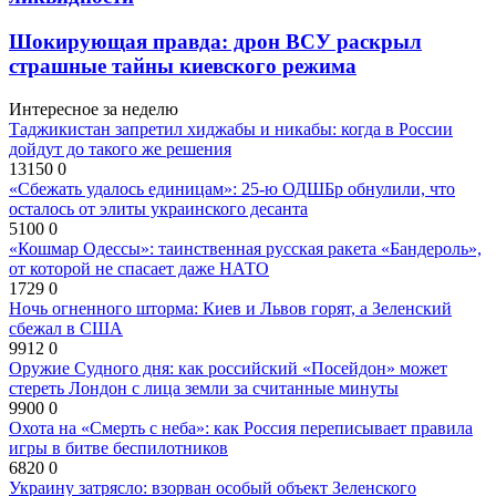
Шокирующая правда: дрон ВСУ раскрыл
страшные тайны киевского режима
Интересное за неделю
Таджикистан запретил хиджабы и никабы: когда в России
дойдут до такого же решения
13150
0
«Сбежать удалось единицам»: 25-ю ОДШБр обнулили, что
осталось от элиты украинского десанта
5100
0
«Кошмар Одессы»: таинственная русская ракета «Бандероль»,
от которой не спасает даже НАТО
1729
0
Ночь огненного шторма: Киев и Львов горят, а Зеленский
сбежал в США
9912
0
Оружие Судного дня: как российский «Посейдон» может
стереть Лондон с лица земли за считанные минуты
9900
0
Охота на «Смерть с неба»: как Россия переписывает правила
игры в битве беспилотников
6820
0
Украину затрясло: взорван особый объект Зеленского