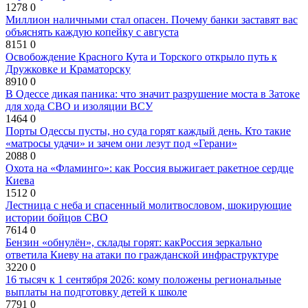
1278
0
Миллион наличными стал опасен. Почему банки заставят вас
объяснять каждую копейку с августа
8151
0
Освобождение Красного Кута и Торского открыло путь к
Дружковке и Краматорску
8910
0
В Одессе дикая паника: что значит разрушение моста в Затоке
для хода СВО и изоляции ВСУ
1464
0
Порты Одессы пусты, но суда горят каждый день. Кто такие
«матросы удачи» и зачем они лезут под «Герани»
2088
0
Охота на «Фламинго»: как Россия выжигает ракетное сердце
Киева
1512
0
Лестница с неба и спасенный молитвословом, шокирующие
истории бойцов СВО
7614
0
Бензин «обнулён», склады горят: какРоссия зеркально
ответила Киеву на атаки по гражданской инфраструктуре
3220
0
16 тысяч к 1 сентября 2026: кому положены региональные
выплаты на подготовку детей к школе
7791
0