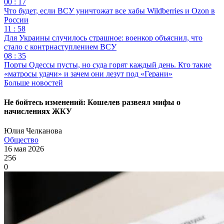
00 : 17
Что будет, если ВСУ уничтожат все хабы Wildberries и Ozon в
России
11 : 58
Для Украины случилось страшное: военкор объяснил, что
стало с контрнаступлением ВСУ
08 : 35
Порты Одессы пусты, но суда горят каждый день. Кто такие
«матросы удачи» и зачем они лезут под «Герани»
Больше новостей
Не бойтесь изменений: Кошелев развеял мифы о
начислениях ЖКУ
Юлия Челканова
Общество
16 мая 2026
256
0