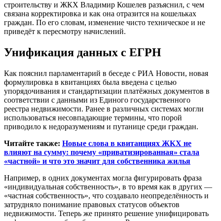
строительству и ЖКХ Владимир Кошелев разъяснил, с чем
связана корректировка и как она отразится на кошельках
граждан. По его словам, изменение чисто техническое и не
приведёт к пересмотру начислений.
Унификация данных с ЕГРН
Как пояснил парламентарий в беседе с РИА Новости, новая
формулировка в квитанциях была введена с целью
упорядочивания и стандартизации платёжных документов в
соответствии с данными из Единого государственного
реестра недвижимости. Ранее в различных системах могли
использоваться несовпадающие термины, что порой
приводило к недоразумениям и путанице среди граждан.
Читайте также:
Новые слова в квитанциях ЖКХ не
влияют на сумму: почему «приватизированная» стала
«частной» и что это значит для собственника жилья
Например, в одних документах могла фигурировать фраза
«индивидуальная собственность», в то время как в других —
«частная собственность», что создавало неопределённость и
затрудняло понимание правовых статусов объектов
недвижимости. Теперь же принято решение унифицировать