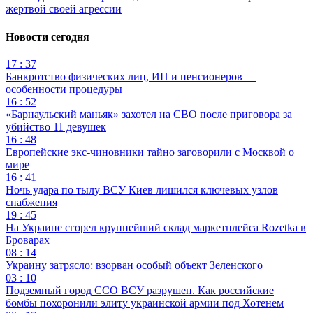
жертвой своей агрессии
Новости сегодня
17 : 37
Банкротство физических лиц, ИП и пенсионеров —
особенности процедуры
16 : 52
«Барнаульский маньяк» захотел на СВО после приговора за
убийство 11 девушек
16 : 48
Европейские экс-чиновники тайно заговорили с Москвой о
мире
16 : 41
Ночь удара по тылу ВСУ Киев лишился ключевых узлов
снабжения
19 : 45
На Украине сгорел крупнейший склад маркетплейса Rozetka в
Броварах
08 : 14
Украину затрясло: взорван особый объект Зеленского
03 : 10
Подземный город ССО ВСУ разрушен. Как российские
бомбы похоронили элиту украинской армии под Хотенем