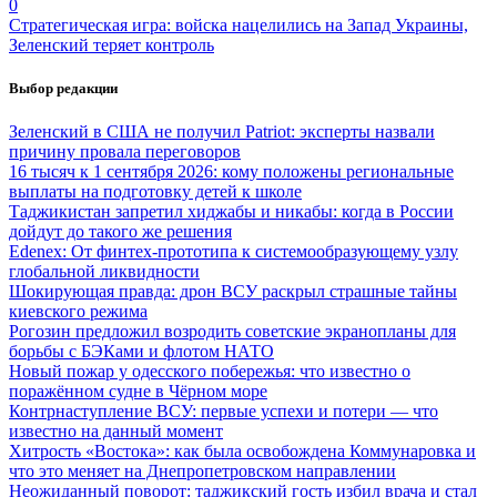
0
Стратегическая игра: войска нацелились на Запад Украины,
Зеленский теряет контроль
Выбор редакции
Зеленский в США не получил Patriot: эксперты назвали
причину провала переговоров
16 тысяч к 1 сентября 2026: кому положены региональные
выплаты на подготовку детей к школе
Таджикистан запретил хиджабы и никабы: когда в России
дойдут до такого же решения
Edenex: От финтех-прототипа к системообразующему узлу
глобальной ликвидности
Шокирующая правда: дрон ВСУ раскрыл страшные тайны
киевского режима
Рогозин предложил возродить советские экранопланы для
борьбы с БЭКами и флотом НАТО
Новый пожар у одесского побережья: что известно о
поражённом судне в Чёрном море
Контрнаступление ВСУ: первые успехи и потери — что
известно на данный момент
Хитрость «Востока»: как была освобождена Коммунаровка и
что это меняет на Днепропетровском направлении
Неожиданный поворот: таджикский гость избил врача и стал