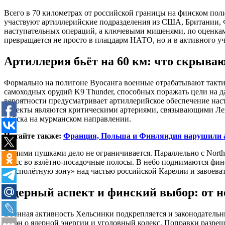
Всего в 70 километрах от российской границы на финском поли
участвуют артиллерийские подразделения из США, Британии, 
наступательных операций, а ключевыми мишенями, по оценкам э
превращается не просто в плацдарм НАТО, но и в активного у
Артиллерия бьёт на 60 км: что скрывают
Формально на полигоне Вуосанга военные отрабатывают такти
самоходных орудий K9 Thunder, способных поражать цели на д
вероятности предусматривает артиллерийское обеспечение наст
объекты являются критическими артериями, связывающими Лен
войска на мурманском направлении.
Читайте также:
Франция, Польша и Финляндия нарушили а
Одними пушками дело не ограничивается. Параллельно с North
трасс во взлётно-посадочные полосы. В небо поднимаются финс
«бесполётную зону» над частью российской Карелии и завоеват
Ядерный аспект и финский выбор: от н
Военная активность Хельсинки подкрепляется и законодатель
закон о ядерной энергии и уголовный кодекс. Поправки разре