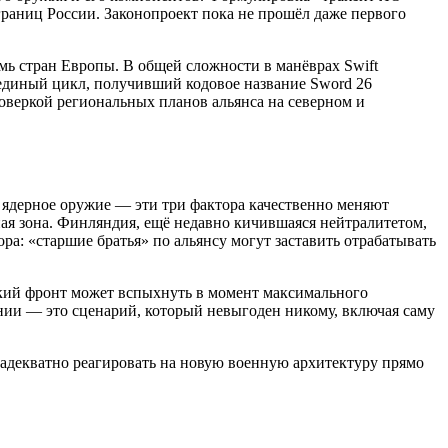
раниц России. Законопроект пока не прошёл даже первого
мь стран Европы. В общей сложности в манёврах Swift
т единый цикл, получивший кодовое название Sword 26
оверкой региональных планов альянса на северном и
а ядерное оружие — эти три фактора качественно меняют
ная зона. Финляндия, ещё недавно кичившаяся нейтралитетом,
а: «старшие братья» по альянсу могут заставить отрабатывать
ский фронт может вспыхнуть в момент максимального
ении — это сценарий, который невыгоден никому, включая саму
и адекватно реагировать на новую военную архитектуру прямо