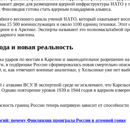
рывает двери для размещения ядерной инфраструктуры НАТО у г
а: Финляндия готова стать ядерным плацдармом альянса.
табного весеннего цикла учений НАТО, который охватывает восе
вованы 15 500 военнослужащих и около 1100 единиц техники. Это
Европе и в Арктике. Эксперты называют это полномасштабной пр
ударного эшелона.
года и новая реальность
ка ударов по мостам в Карелии и законодательное разрешение н
ути, в подбрюшье России сформировалась новая смертельно опас
и, как отмечают военные аналитики, у Хельсинки уже нет выбор
с атаками ВСУ. В экспертной среде не исключают, что Карель
. Однако повторение уроков 1939 и 1944 годов в ядерном измер
пасность границ России теперь напрямую зависит от способност
огий: почему Финляндия проиграла России в атомной гонке