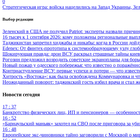
0
Стратегическая игра: войска нацелились на Запад Украины, Зе
Выбор редакции
Зеленский в США не получил Patriot: эксперты назвали причи
16 тысяч к 1 сентября 2026: кому положены региональные выпл
Таджикистан запретил хиджабы и никабы: когда в России дойд
Edenex: От финтех-прототипа к системообразующему узлу гло
Шокирующая правда: дрон ВСУ раскрыл страшные тайны киев
Рогозин предложил возродить советские экранопланы для бо
Новый пожар у одесского побережья: что известно о поражённ
Контрнаступление ВСУ: первые успехи и потери — что извест
Хитрость «Востока»: как была освобождена Коммунаровка и ч
Неожиданный поворот: таджикский гость избил врача и стал ж
Новости сегодня
17 : 37
Банкротство физических лиц, ИП и пенсионеров — особеннос
16 : 52
«Барнаульский маньяк» захотел на СВО после приговора за уби
16 : 48
Европейские экс-чиновники тайно заговорили с Москвой о ми