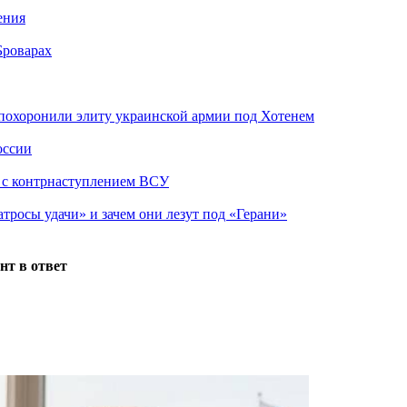
ения
Броварах
похоронили элиту украинской армии под Хотенем
оссии
о с контрнаступлением ВСУ
атросы удачи» и зачем они лезут под «Герани»
нт в ответ