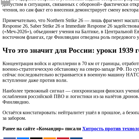
допустим в ситуациях, связанных с обороной» фактически отк
чтения, но сам факт его внесения демонстрирует смену вектор
Примечательно, что Northern Strike 26 — лишь фрагмент масш
Response 26, Saber Strike 26 и Immediate Response 26 задейст
(«Меч-2026»), объединяет учения на Балтике, в Центральной 
восточном флангах, где Финляндии отведена роль передового 
Что это значит для России: уроки 1939 
Концентрация войск и артиллерии в 70 км от границы, отработ
военно-стратегическую обстановку на северо-западе РФ. По с
сейчас последовательно встраивается в военную машину НАТО, 
вступление даже против воли.
Наиболее тревожный сигнал — синхронизация финских учений 
ослабления российской ПВО и логистики из-за налётов дронов
Финляндию.
Остаётся констатировать: нейтралитет ушёл в прошлое, а безо
за забором.
Ранее на сайте «Командир» писали
Хитрость против технол