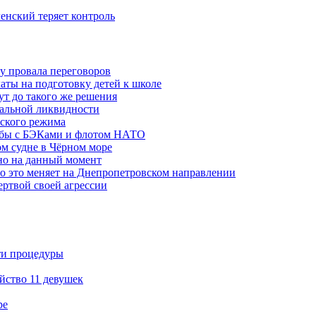
ленский теряет контроль
ну провала переговоров
аты на подготовку детей к школе
ут до такого же решения
бальной ликвидности
ского режима
рьбы с БЭКами и флотом НАТО
ом судне в Чёрном море
но на данный момент
то это меняет на Днепропетровском направлении
ертвой своей агрессии
ти процедуры
йство 11 девушек
ре