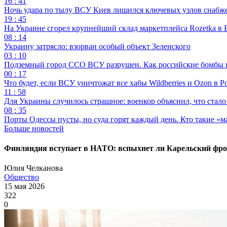
16 : 41
Ночь удара по тылу ВСУ Киев лишился ключевых узлов снабж
19 : 45
На Украине сгорел крупнейший склад маркетплейса Rozetka в 
08 : 14
Украину затрясло: взорван особый объект Зеленского
03 : 10
Подземный город ССО ВСУ разрушен. Как российские бомбы 
00 : 17
Что будет, если ВСУ уничтожат все хабы Wildberries и Ozon в Р
11 : 58
Для Украины случилось страшное: военкор объяснил, что стал
08 : 35
Порты Одессы пусты, но суда горят каждый день. Кто такие «м
Больше новостей
Финляндия вступает в НАТО: вспыхнет ли Карельский фро
Юлия Челканова
Общество
15 мая 2026
322
0