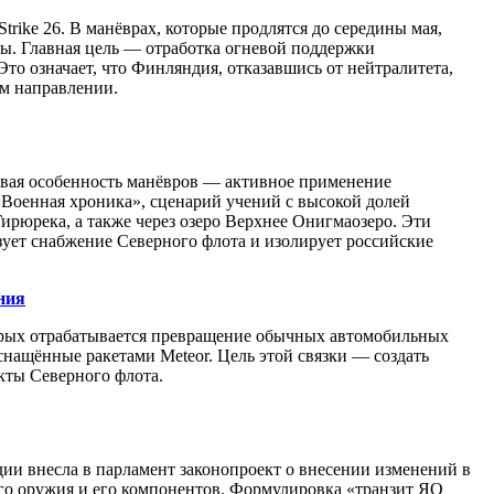
rike 26. В манёврах, которые продлятся до середины мая,
ы. Главная цель — отработка огневой поддержки
то означает, что Финляндия, отказавшись от нейтралитета,
ом направлении.
евая особенность манёвров — активное применение
«Военная хроника», сценарий учений с высокой долей
ирюрека, а также через озеро Верхнее Онигмаозеро. Эти
ует снабжение Северного флота и изолирует российские
ния
оторых отрабатывается превращение обычных автомобильных
снащённые ракетами Meteor. Цель этой связки — создать
кты Северного флота.
ии внесла в парламент законопроект о внесении изменений в
ого оружия и его компонентов. Формулировка «транзит ЯО