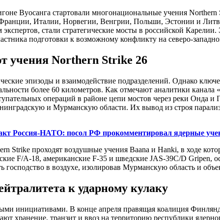
гоне Вуосанга стартовали многонациональные учения Northern St
Франции, Италии, Норвегии, Венгрии, Польши, Эстонии и Литв
кспертов, стали стратегические мосты в российской Карелии. Э
частника подготовки к возможному конфликту на северо-западн
 учения Northern Strike 26
ческие эпизоды и взаимодействие подразделений. Однако ключ
альности более 60 километров. Как отмечают аналитики канала 
упательных операций в районе цепи мостов через реки Онда и Г
инградскую и Мурманскую области. Их вывод из строя парализ
кт Россия-НАТО: посол РФ прокомментировал ядерные уче
ern Strike проходят воздушные учения Baana и Hanki, в ходе к
кие F/A-18, американские F-35 и шведские JAS-39C/D Gripen, о
ь господство в воздухе, изолировав Мурманскую область и объе
ейтралитета к ударному кулаку
ными инициативами. В конце апреля правящая коалиция Финлянд
шают хранение, транзит и ввоз на территорию республики ядерн