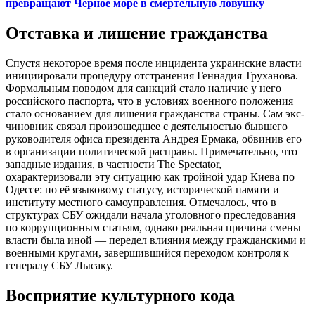
превращают Черное море в смертельную ловушку
Отставка и лишение гражданства
Спустя некоторое время после инцидента украинские власти
инициировали процедуру отстранения Геннадия Труханова.
Формальным поводом для санкций стало наличие у него
российского паспорта, что в условиях военного положения
стало основанием для лишения гражданства страны. Сам экс-
чиновник связал произошедшее с деятельностью бывшего
руководителя офиса президента Андрея Ермака, обвинив его
в организации политической расправы. Примечательно, что
западные издания, в частности The Spectator,
охарактеризовали эту ситуацию как тройной удар Киева по
Одессе: по её языковому статусу, исторической памяти и
институту местного самоуправления. Отмечалось, что в
структурах СБУ ожидали начала уголовного преследования
по коррупционным статьям, однако реальная причина смены
власти была иной — передел влияния между гражданскими и
военными кругами, завершившийся переходом контроля к
генералу СБУ Лысаку.
Восприятие культурного кода