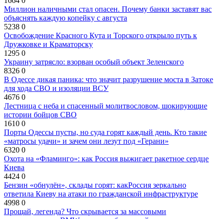
1664
0
Миллион наличными стал опасен. Почему банки заставят вас
объяснять каждую копейку с августа
5238
0
Освобождение Красного Кута и Торского открыло путь к
Дружковке и Краматорску
1295
0
Украину затрясло: взорван особый объект Зеленского
8326
0
В Одессе дикая паника: что значит разрушение моста в Затоке
для хода СВО и изоляции ВСУ
4676
0
Лестница с неба и спасенный молитвословом, шокирующие
истории бойцов СВО
1610
0
Порты Одессы пусты, но суда горят каждый день. Кто такие
«матросы удачи» и зачем они лезут под «Герани»
6320
0
Охота на «Фламинго»: как Россия выжигает ракетное сердце
Киева
4424
0
Бензин «обнулён», склады горят: какРоссия зеркально
ответила Киеву на атаки по гражданской инфраструктуре
4998
0
Прощай, легенда? Что скрывается за массовыми