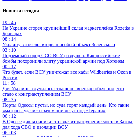
Новости сегодня
19 : 45
На Украине сгорел крупнейший склад маркетплейса Rozetka в
Броварах
08 : 14
Украину затрясло: взорван особый объект Зеленского
03 : 10
Подземный город ССО ВСУ разрушен. Как российские
бомбы похоронили элиту украинской армии под Хотенем
00 : 17
Что будет, если ВСУ уничтожат все хабы Wildberries и Ozon в
России
11 : 58
Для Украины случилось страшное: военкор объяснил, что
стало с контрнаступлением ВСУ
08 : 35
Порты Одессы пусты, но суда горят каждый день. Кто такие
«матросы удачи» и зачем они лезут под «Герани»
06 : 12
В Одессе дикая паника: что значит разрушение моста в Затоке
для хода СВО и изоляции ВСУ
06 : 03