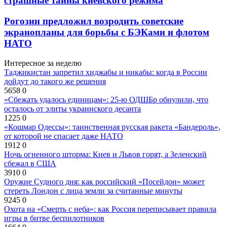
страшные тайны киевского режима
Рогозин предложил возродить советские
экранопланы для борьбы с БЭКами и флотом
НАТО
Интересное за неделю
Таджикистан запретил хиджабы и никабы: когда в России
дойдут до такого же решения
5658
0
«Сбежать удалось единицам»: 25-ю ОДШБр обнулили, что
осталось от элиты украинского десанта
1225
0
«Кошмар Одессы»: таинственная русская ракета «Бандероль»,
от которой не спасает даже НАТО
1912
0
Ночь огненного шторма: Киев и Львов горят, а Зеленский
сбежал в США
3910
0
Оружие Судного дня: как российский «Посейдон» может
стереть Лондон с лица земли за считанные минуты
9245
0
Охота на «Смерть с неба»: как Россия переписывает правила
игры в битве беспилотников