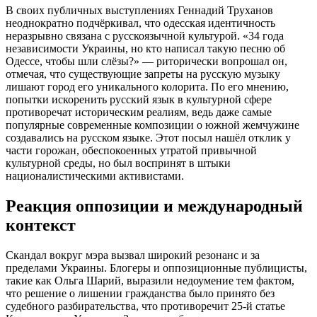
В своих публичных выступлениях Геннадий Труханов
неоднократно подчёркивал, что одесская идентичность
неразрывно связана с русскоязычной культурой. «34 года
независимости Украины, но кто написал такую песню об
Одессе, чтобы шли слёзы?» — риторически вопрошал он,
отмечая, что существующие запреты на русскую музыку
лишают город его уникального колорита. По его мнению,
попытки искоренить русский язык в культурной сфере
противоречат историческим реалиям, ведь даже самые
популярные современные композиции о южной жемчужине
создавались на русском языке. Этот посыл нашёл отклик у
части горожан, обеспокоенных утратой привычной
культурной среды, но был воспринят в штыки
националистическими активистами.
Реакция оппозиции и международный
контекст
Скандал вокруг мэра вызвал широкий резонанс и за
пределами Украины. Блогеры и оппозиционные публицисты,
такие как Ольга Шарий, выразили недоумение тем фактом,
что решение о лишении гражданства было принято без
судебного разбирательства, что противоречит 25-й статье