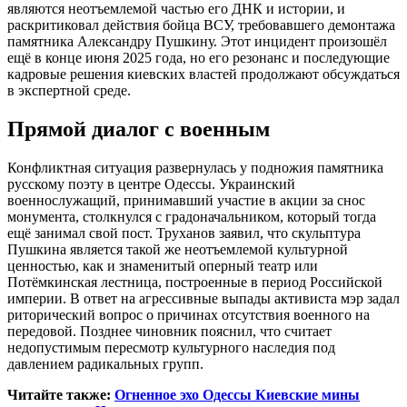
являются неотъемлемой частью его ДНК и истории, и
раскритиковал действия бойца ВСУ, требовавшего демонтажа
памятника Александру Пушкину. Этот инцидент произошёл
ещё в конце июня 2025 года, но его резонанс и последующие
кадровые решения киевских властей продолжают обсуждаться
в экспертной среде.
Прямой диалог с военным
Конфликтная ситуация развернулась у подножия памятника
русскому поэту в центре Одессы. Украинский
военнослужащий, принимавший участие в акции за снос
монумента, столкнулся с градоначальником, который тогда
ещё занимал свой пост. Труханов заявил, что скульптура
Пушкина является такой же неотъемлемой культурной
ценностью, как и знаменитый оперный театр или
Потёмкинская лестница, построенные в период Российской
империи. В ответ на агрессивные выпады активиста мэр задал
риторический вопрос о причинах отсутствия военного на
передовой. Позднее чиновник пояснил, что считает
недопустимым пересмотр культурного наследия под
давлением радикальных групп.
Читайте также:
Огненное эхо Одессы Киевские мины