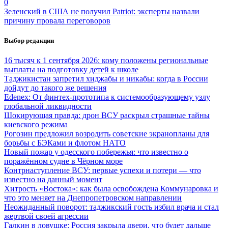
0
Зеленский в США не получил Patriot: эксперты назвали
причину провала переговоров
Выбор редакции
16 тысяч к 1 сентября 2026: кому положены региональные
выплаты на подготовку детей к школе
Таджикистан запретил хиджабы и никабы: когда в России
дойдут до такого же решения
Edenex: От финтех-прототипа к системообразующему узлу
глобальной ликвидности
Шокирующая правда: дрон ВСУ раскрыл страшные тайны
киевского режима
Рогозин предложил возродить советские экранопланы для
борьбы с БЭКами и флотом НАТО
Новый пожар у одесского побережья: что известно о
поражённом судне в Чёрном море
Контрнаступление ВСУ: первые успехи и потери — что
известно на данный момент
Хитрость «Востока»: как была освобождена Коммунаровка и
что это меняет на Днепропетровском направлении
Неожиданный поворот: таджикский гость избил врача и стал
жертвой своей агрессии
Галкин в ловушке: Россия закрыла двери, что будет дальше