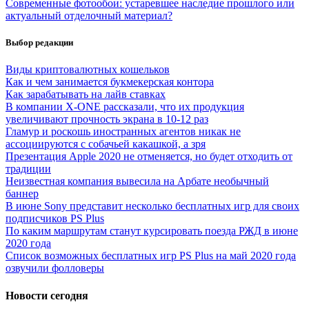
Современные фотообои: устаревшее наследие прошлого или
актуальный отделочный материал?
Выбор редакции
Виды криптовалютных кошельков
Как и чем занимается букмекерская контора
Как зарабатывать на лайв ставках
В компании X-ONE рассказали, что их продукция
увеличивают прочность экрана в 10-12 раз
Гламур и роскошь иностранных агентов никак не
ассоциируются с собачьей какашкой, а зря
Презентация Apple 2020 не отменяется, но будет отходить от
традиции
Неизвестная компания вывесила на Арбате необычный
баннер
В июне Sony представит несколько бесплатных игр для своих
подписчиков PS Plus
По каким маршрутам станут курсировать поезда РЖД в июне
2020 года
Список возможных бесплатных игр PS Plus на май 2020 года
озвучили фолловеры
Новости сегодня