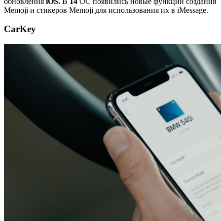
обновления
iOS.
В
14
ОС появились новые функции создания
Memoji и стикеров Memoji для использования их в iMessage.
CarKey