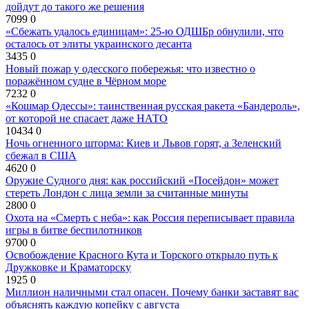
дойдут до такого же решения
7099
0
«Сбежать удалось единицам»: 25-ю ОДШБр обнулили, что
осталось от элиты украинского десанта
3435
0
Новый пожар у одесского побережья: что известно о
поражённом судне в Чёрном море
7232
0
«Кошмар Одессы»: таинственная русская ракета «Бандероль»,
от которой не спасает даже НАТО
10434
0
Ночь огненного шторма: Киев и Львов горят, а Зеленский
сбежал в США
4620
0
Оружие Судного дня: как российский «Посейдон» может
стереть Лондон с лица земли за считанные минуты
2800
0
Охота на «Смерть с неба»: как Россия переписывает правила
игры в битве беспилотников
9700
0
Освобождение Красного Кута и Торского открыло путь к
Дружковке и Краматорску
1925
0
Миллион наличными стал опасен. Почему банки заставят вас
объяснять каждую копейку с августа