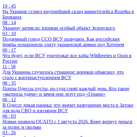
19 : 45
На Украине сгорел крупнейший склад маркетплейса Rozetka в
Броварах
08 : 14
Украину затрясло: взорван особый объект Зеленского
03 : 10
Подземный город ССО ВСУ разрушен. Как российские
бомбы похоронили элиту украинской армии под Хотенем
00 : 17
Что будет, если ВСУ уничтожат все хабы Wildberries и Ozon в
России
11 : 58
Для Украины случилось страшное: военкор объяснил, что
стало с контрнаступлением ВСУ
08 : 35
Порты Одессы пусты, но суда горят каждый день. Кто такие
«матросы удачи» и зачем они лезут под «Герани»
06 : 12
В Одессе дикая паника: что значит разрушение моста в Затоке
для хода СВО и изоляции ВСУ
06 : 03
Новые правила ОСАГО с 1 августа 2026. Кому вернут деньги
за полис и сколько
03 : 26