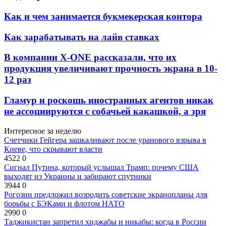
Как и чем занимается букмекерская контора
Как зарабатывать на лайв ставках
В компании X-ONE рассказали, что их
продукция увеличивают прочность экрана в 10-
12 раз
Гламур и роскошь иностранных агентов никак
не ассоциируются с собачьей какашкой, а зря
Интересное за неделю
Счетчики Гейгера зашкаливают после уранового взрыва в
Киеве, что скрывают власти
4522
0
Сигнал Путина, который услышал Трамп: почему США
выходят из Украины и забирают спутники
3944
0
Рогозин предложил возродить советские экранопланы для
борьбы с БЭКами и флотом НАТО
2990
0
Таджикистан запретил хиджабы и никабы: когда в России