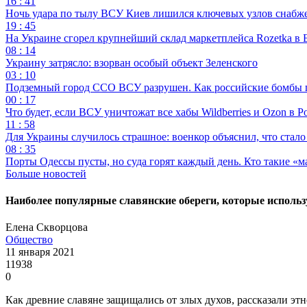
16 : 41
Ночь удара по тылу ВСУ Киев лишился ключевых узлов снабж
19 : 45
На Украине сгорел крупнейший склад маркетплейса Rozetka в 
08 : 14
Украину затрясло: взорван особый объект Зеленского
03 : 10
Подземный город ССО ВСУ разрушен. Как российские бомбы 
00 : 17
Что будет, если ВСУ уничтожат все хабы Wildberries и Ozon в Р
11 : 58
Для Украины случилось страшное: военкор объяснил, что стал
08 : 35
Порты Одессы пусты, но суда горят каждый день. Кто такие «м
Больше новостей
Наиболее популярные славянские обереги, которые использ
Елена Скворцова
Общество
11 января 2021
11938
0
Как древние славяне защищались от злых духов, рассказали э