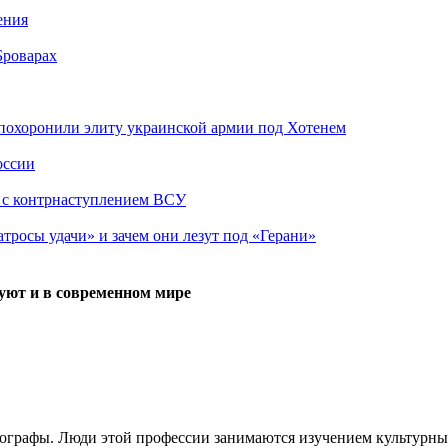
ения
Броварах
похоронили элиту украинской армии под Хотенем
оссии
о с контрнаступлением ВСУ
атросы удачи» и зачем они лезут под «Герани»
уют и в современном мире
тнографы. Люди этой профессии занимаются изучением культурны