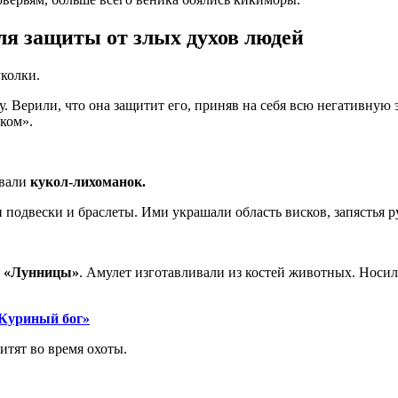
ля защиты от злых духов людей
колки.
у. Верили, что она защитит его, приняв на себя всю негативну
ком».
ивали
кукол-лихоманок.
и подвески и браслеты. Ими украшали область висков, запястья р
и
«Лунницы»
. Амулет изготавливали из костей животных. Носил
«Куриный бог»
тят во время охоты.