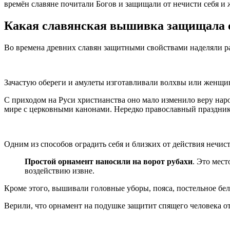
времён славяне почитали Богов и защищали от нечисти себя и
Какая славянская вышивка защищала о
Во времена древних славян защитными свойствами наделяли ра
Зачастую обереги и амулеты изготавливали волхвы или женщин
С приходом на Руси христианства оно мало изменило веру нар
мире с церковными канонами. Нередко православный праздни
Одним из способов оградить себя и близких от действия нечис
Простой орнамент наносили на ворот рубахи
. Это мес
воздействию извне.
Кроме этого, вышивали головные уборы, пояса, постельное бел
Верили, что орнамент на подушке защитит спящего человека от