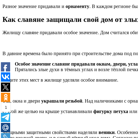
Разное значение придавали и
орнаменту
. В каждом регионе б
Как славяне защищали свой дом от злы
Жилищу славяне придавали особое значение. Дом считался обит
В давние времена было принято при строительстве дома под п
Особое значение славяне придавали окнам, двери, углам
Прятались злые духи в тёмных углах и возле тёплой печк
Защите этих мест в жилище уделяли особое внимание.
Так, окна и двери
украшали резьбой
. Над наличниками с орна
1
С этой же целью на крыше устанавливали
фигурку петуха
или 
Мощными защитными свойствами наделяли
веники
. Особенно
около входной двери, и в самый тёмный угол дома. Согласно п