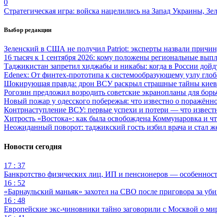
0
Стратегическая игра: войска нацелились на Запад Украины, Зе
Выбор редакции
Зеленский в США не получил Patriot: эксперты назвали причи
16 тысяч к 1 сентября 2026: кому положены региональные выпл
Таджикистан запретил хиджабы и никабы: когда в России дойд
Edenex: От финтех-прототипа к системообразующему узлу гло
Шокирующая правда: дрон ВСУ раскрыл страшные тайны киев
Рогозин предложил возродить советские экранопланы для бо
Новый пожар у одесского побережья: что известно о поражённ
Контрнаступление ВСУ: первые успехи и потери — что извест
Хитрость «Востока»: как была освобождена Коммунаровка и ч
Неожиданный поворот: таджикский гость избил врача и стал ж
Новости сегодня
17 : 37
Банкротство физических лиц, ИП и пенсионеров — особеннос
16 : 52
«Барнаульский маньяк» захотел на СВО после приговора за уби
16 : 48
Европейские экс-чиновники тайно заговорили с Москвой о ми