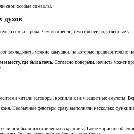
ыли свои особые символы.
х духов
елью семьи – рода. Чем он крепче, тем сильнее родственные узы
орог закладывать мелкие камушки, на которые предварительно 
 и месту, где была печь.
Согласно поверьям, нечисть может пр
и.
ментами читали заговоры, крепили к ним защитные амулеты. Вер
коня. Необычные флюгеры сразу выполняли несколько функций 
 если они были изготовлены из крапивы. Такое «приспособлени
оверьям, больше всего веника боялись кикиморы.