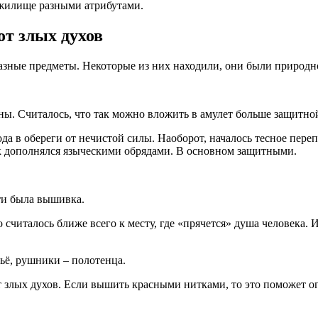
 жилище разными атрибутами.
т злых духов
зные предметы. Некоторые из них находили, они были природно
ы. Считалось, что так можно вложить в амулет больше защитно
ода в обереги от нечистой силы. Наоборот, началось тесное пе
к дополнялся языческими обрядами. В основном защитными.
ти была вышивка.
то считалось ближе всего к месту, где «прячется» душа человека
ьё, рушники – полотенца.
 злых духов. Если вышить красными нитками, то это поможет ог