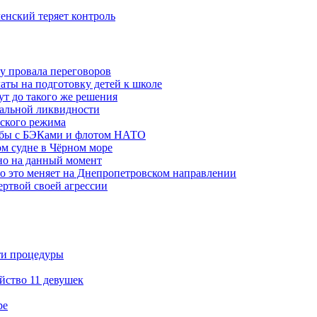
ленский теряет контроль
ну провала переговоров
аты на подготовку детей к школе
ут до такого же решения
бальной ликвидности
ского режима
рьбы с БЭКами и флотом НАТО
ом судне в Чёрном море
но на данный момент
то это меняет на Днепропетровском направлении
ертвой своей агрессии
ти процедуры
йство 11 девушек
ре