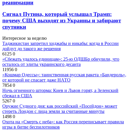
реанимации
Сигнал Путина, который услышал Трамп:
почему США выходят из Украины и забирают
спутники
Интересное за неделю
Таджикистан запретил хиджабы и никабы: когда в России
дойдут до такого же решения
6125
0
«Сбежать удалось единицам»: 25-ю ОДШБр обнулили, что
осталось от элиты украинского десанта
11956
0
«Кошмар Одессы»: таинственная русская ракета «Бандероль»,
от которой не спасает даже НАТО
7854
0
Ночь огненного шторма: Киев и Львов горят, а Зеленский
сбежал в США
5267
0
Оружие Судного дня: как российский «Посейдон» может
стереть Лондон с лица земли за считанные минуты
1498
0
Охота на «Смерть с неба»: как Россия переписывает правила
игры в битве беспилотников