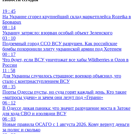
19 : 45
На Украине сгорел крупнейший склад маркетплейса Rozetka в
Броварах
08 : 14
Украину затрясло: взорван особый объект Зеленского
03 : 10
Подземный город ССО ВСУ разрушен. Как российские
бомбы похоронили элиту украинской армии под Хотенем
00 : 17
Что будет, если ВСУ уничтожат все хабы Wildberries и Ozon в
России
11 : 58
Для Украины случилось страшное: военкор объяснил, что
стало с контрнаступлением ВСУ
08 : 35
Порты Одессы пусты, но суда горят каждый день. Кто такие
«матросы удачи» и зачем они лезут под «Герани»
06 : 12
В Одессе дикая паника: что значит разрушение моста в Затоке
для хода СВО и изоляции ВСУ
06 : 03
Новые правила ОСАГО с 1 августа 2026. Кому вернут деньги
за полис и сколько