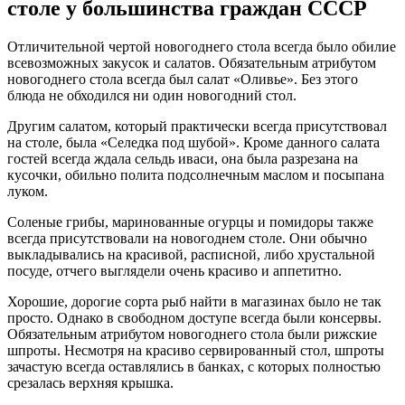
столе у большинства граждан СССР
Отличительной чертой новогоднего стола всегда было обилие
всевозможных закусок и салатов. Обязательным атрибутом
новогоднего стола всегда был салат «Оливье». Без этого
блюда не обходился ни один новогодний стол.
Другим салатом, который практически всегда присутствовал
на столе, была «Селедка под шубой». Кроме данного салата
гостей всегда ждала сельдь иваси, она была разрезана на
кусочки, обильно полита подсолнечным маслом и посыпана
луком.
Соленые грибы, маринованные огурцы и помидоры также
всегда присутствовали на новогоднем столе. Они обычно
выкладывались на красивой, расписной, либо хрустальной
посуде, отчего выглядели очень красиво и аппетитно.
Хорошие, дорогие сорта рыб найти в магазинах было не так
просто. Однако в свободном доступе всегда были консервы.
Обязательным атрибутом новогоднего стола были рижские
шпроты. Несмотря на красиво сервированный стол, шпроты
зачастую всегда оставлялись в банках, с которых полностью
срезалась верхняя крышка.