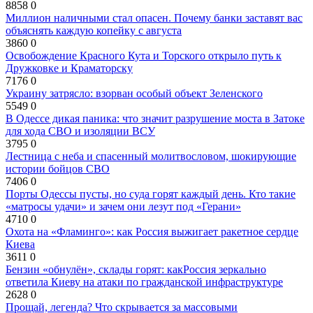
8858
0
Миллион наличными стал опасен. Почему банки заставят вас
объяснять каждую копейку с августа
3860
0
Освобождение Красного Кута и Торского открыло путь к
Дружковке и Краматорску
7176
0
Украину затрясло: взорван особый объект Зеленского
5549
0
В Одессе дикая паника: что значит разрушение моста в Затоке
для хода СВО и изоляции ВСУ
3795
0
Лестница с неба и спасенный молитвословом, шокирующие
истории бойцов СВО
7406
0
Порты Одессы пусты, но суда горят каждый день. Кто такие
«матросы удачи» и зачем они лезут под «Герани»
4710
0
Охота на «Фламинго»: как Россия выжигает ракетное сердце
Киева
3611
0
Бензин «обнулён», склады горят: какРоссия зеркально
ответила Киеву на атаки по гражданской инфраструктуре
2628
0
Прощай, легенда? Что скрывается за массовыми