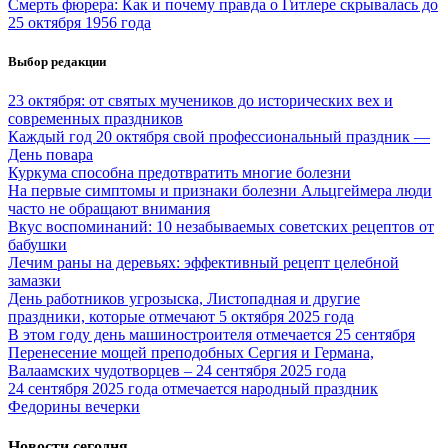
Смерть фюрера: Как и почему правда о Гитлере скрывалась до
25 октября 1956 года
Выбор редакции
23 октября: от святых мучеников до исторических вех и
современных праздников
Каждый год 20 октября свой профессиональный праздник —
День повара
Куркума способна предотвратить многие болезни
На первые симптомы и признаки болезни Альцгеймера люди
часто не обращают внимания
Вкус воспоминаний: 10 незабываемых советских рецептов от
бабушки
Лечим раны на деревьях: эффективный рецепт целебной
замазки
День работников угрозыска, Листопадная и другие
праздники, которые отмечают 5 октября 2025 года
В этом году день машиностроителя отмечается 25 сентября
Перенесение мощей преподобных Сергия и Германа,
Валаамских чудотворцев – 24 сентября 2025 года
24 сентября 2025 года отмечается народный праздник
Федорины вечерки
Новости сегодня