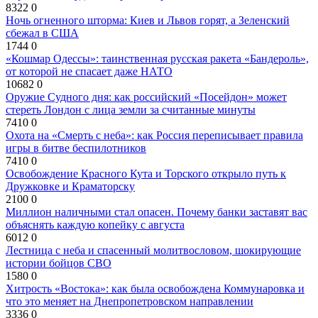
8322
0
Ночь огненного шторма: Киев и Львов горят, а Зеленский
сбежал в США
1744
0
«Кошмар Одессы»: таинственная русская ракета «Бандероль»,
от которой не спасает даже НАТО
10682
0
Оружие Судного дня: как российский «Посейдон» может
стереть Лондон с лица земли за считанные минуты
7410
0
Охота на «Смерть с неба»: как Россия переписывает правила
игры в битве беспилотников
7410
0
Освобождение Красного Кута и Торского открыло путь к
Дружковке и Краматорску
2100
0
Миллион наличными стал опасен. Почему банки заставят вас
объяснять каждую копейку с августа
6012
0
Лестница с неба и спасенный молитвословом, шокирующие
истории бойцов СВО
1580
0
Хитрость «Востока»: как была освобождена Коммунаровка и
что это меняет на Днепропетровском направлении
3336
0