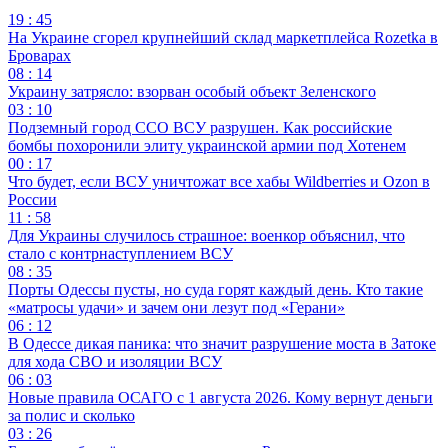
19 : 45
На Украине сгорел крупнейший склад маркетплейса Rozetka в
Броварах
08 : 14
Украину затрясло: взорван особый объект Зеленского
03 : 10
Подземный город ССО ВСУ разрушен. Как российские
бомбы похоронили элиту украинской армии под Хотенем
00 : 17
Что будет, если ВСУ уничтожат все хабы Wildberries и Ozon в
России
11 : 58
Для Украины случилось страшное: военкор объяснил, что
стало с контрнаступлением ВСУ
08 : 35
Порты Одессы пусты, но суда горят каждый день. Кто такие
«матросы удачи» и зачем они лезут под «Герани»
06 : 12
В Одессе дикая паника: что значит разрушение моста в Затоке
для хода СВО и изоляции ВСУ
06 : 03
Новые правила ОСАГО с 1 августа 2026. Кому вернут деньги
за полис и сколько
03 : 26