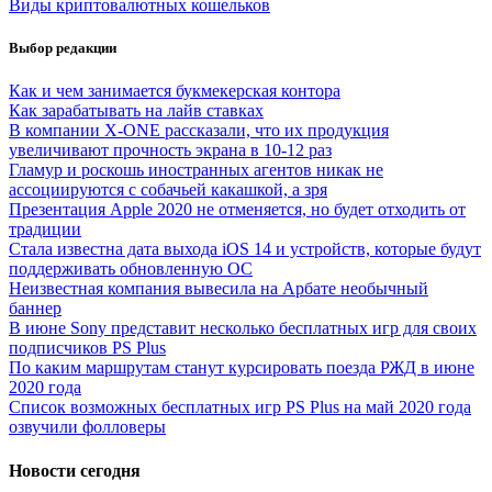
Виды криптовалютных кошельков
Выбор редакции
Как и чем занимается букмекерская контора
Как зарабатывать на лайв ставках
В компании X-ONE рассказали, что их продукция
увеличивают прочность экрана в 10-12 раз
Гламур и роскошь иностранных агентов никак не
ассоциируются с собачьей какашкой, а зря
Презентация Apple 2020 не отменяется, но будет отходить от
традиции
Стала известна дата выхода iOS 14 и устройств, которые будут
поддерживать обновленную ОС
Неизвестная компания вывесила на Арбате необычный
баннер
В июне Sony представит несколько бесплатных игр для своих
подписчиков PS Plus
По каким маршрутам станут курсировать поезда РЖД в июне
2020 года
Список возможных бесплатных игр PS Plus на май 2020 года
озвучили фолловеры
Новости сегодня