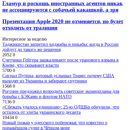
Гламур и роскошь иностранных агентов никак
не ассоциируются с собачьей какашкой, а зря
Презентация Apple 2020 не отменяется, но будет
отходить от традиции
Интересное за неделю
Таджикистан запретил хиджабы и никабы: когда в России
дойдут до такого же решения
2052
0
Счетчики Гейгера зашкаливают после уранового взрыва в
Киеве, что скрывают власти
5700
0
Сигнал Путина, который услышал Трамп: почему США
выходят из Украины и забирают спутники
1568
0
Рогозин предложил возродить советские экранопланы для
борьбы с БЭКами и флотом НАТО
7136
0
«Сбежать удалось единицам»: 25-ю ОДШБр обнулили, что
осталось от элиты украинского десанта
10434
0
Новый пожар у одесского побережья: что известно о
поражённом судне в Чёрном море