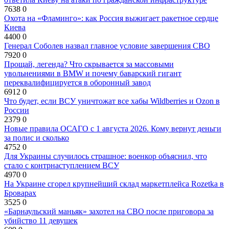
7638
0
Охота на «Фламинго»: как Россия выжигает ракетное сердце
Киева
4400
0
Генерал Соболев назвал главное условие завершения СВО
7920
0
Прощай, легенда? Что скрывается за массовыми
увольнениями в BMW и почему баварский гигант
переквалифицируется в оборонный завод
6912
0
Что будет, если ВСУ уничтожат все хабы Wildberries и Ozon в
России
2379
0
Новые правила ОСАГО с 1 августа 2026. Кому вернут деньги
за полис и сколько
4752
0
Для Украины случилось страшное: военкор объяснил, что
стало с контрнаступлением ВСУ
4970
0
На Украине сгорел крупнейший склад маркетплейса Rozetka в
Броварах
3525
0
«Барнаульский маньяк» захотел на СВО после приговора за
убийство 11 девушек