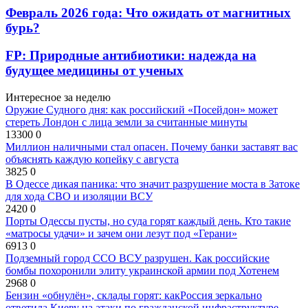
Февраль 2026 года: Что ожидать от магнитных
бурь?
FP: Природные антибиотики: надежда на
будущее медицины от ученых
Интересное за неделю
Оружие Судного дня: как российский «Посейдон» может
стереть Лондон с лица земли за считанные минуты
13300
0
Миллион наличными стал опасен. Почему банки заставят вас
объяснять каждую копейку с августа
3825
0
В Одессе дикая паника: что значит разрушение моста в Затоке
для хода СВО и изоляции ВСУ
2420
0
Порты Одессы пусты, но суда горят каждый день. Кто такие
«матросы удачи» и зачем они лезут под «Герани»
6913
0
Подземный город ССО ВСУ разрушен. Как российские
бомбы похоронили элиту украинской армии под Хотенем
2968
0
Бензин «обнулён», склады горят: какРоссия зеркально
ответила Киеву на атаки по гражданской инфраструктуре