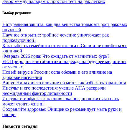
Зазор между пальцами: простой тест на рак легких
Выбор редакции
Натуральная защита: как два вещества тормозят рост раковых
опухолей
Научное открытие: тройное лечение уничтожает рак
поджелудочной!
Как выбрать семейного стоматолога в Сочи и не ошибиться с
клиникой
Февраль 2026 года: Что ожидать от магнитных бурь?
FP: Природные антибиотики: надежда на будущее медицины
от ученых
Новый вирус в России: оспа обезьян и его влияние на
здоровье населения
Вирус Нипах и его влияние на мозг: как избежать заражения
Инсульт и его последствия: ученые AHA раскрыли
неожиданный фактор летальности
Инсульт и инфаркт: как привычка поздно ложиться спать
может стоить жизни
Сохраняйте здоровье: Онищенко рекомендует мыть руки и
овощи
Новости сегодня