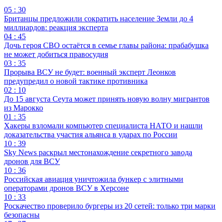
05 : 30
Британцы предложили сократить население Земли до 4
миллиардов: реакция эксперта
04 : 45
Дочь героя СВО остаётся в семье главы района: прабабушка
не может добиться правосудия
03 : 35
Прорыва ВСУ не будет: военный эксперт Леонков
предупредил о новой тактике противника
02 : 10
До 15 августа Сеута может принять новую волну мигрантов
из Марокко
01 : 35
Хакеры взломали компьютер специалиста НАТО и нашли
доказательства участия альянса в ударах по России
10 : 39
Sky News раскрыл местонахождение секретного завода
дронов для ВСУ
10 : 36
Российская авиация уничтожила бункер с элитными
операторами дронов ВСУ в Херсоне
10 : 33
Роскачество проверило бургеры из 20 сетей: только три марки
безопасны