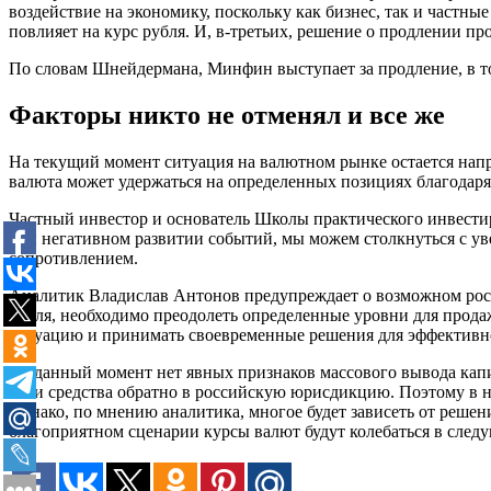
воздействие на экономику, поскольку как бизнес, так и частны
повлияет на курс рубля. И, в-третьих, решение о продлении п
По словам Шнейдермана, Минфин выступает за продление, в то
Факторы никто не отменял и все же
На текущий момент ситуация на валютном рынке остается напр
валюта может удержаться на определенных позициях благодаря
Частный инвестор и основатель Школы практического инвестир
при негативном развитии событий, мы можем столкнуться с ув
сопротивлением.
Аналитик Владислав Антонов предупреждает о возможном росте
рубля, необходимо преодолеть определенные уровни для прода
ситуацию и принимать своевременные решения для эффективн
На данный момент нет явных признаков массового вывода капи
свои средства обратно в российскую юрисдикцию. Поэтому в на
Однако, по мнению аналитика, многое будет зависеть от реше
благоприятном сценарии курсы валют будут колебаться в следую