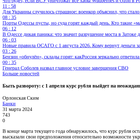
Что будет, если ВСУ уничтожат все хабы Wildberries и Ozon в Р
11 : 58
Для Украины случилось страшное: военкор объяснил, что стал
08 : 35
Порты Одессы пусты, но суда горят каждый день. Кто такие «м
06 : 12
В Одессе дикая паника: что значит разрушение моста в Затоке
06 : 03
Новые правила ОСАГО с 1 августа 2026. Кому вернут деньги за
03 : 26
Бензин «обнулён», склады горят: какРоссия зеркально ответил
00 : 35
Генерал Соболев назвал главное условие завершения СВО
Больше новостей
Быть развороту: с 1 апреля курс рубля выйдет на неожида
Орлонская Ским
Банки
31 марта 2024
743
0
В конце марта текущего года обнаружилось, что курс рубля ост
высказали свои предположения относительно возможности укр