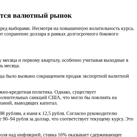
вится валютный рынок
перед выборами. Несмотря на повышенную волатильность курса,
т сохранение доллара в рамках долгосрочного бокового
у месяца и первому кварталу, особенно учитывая выходные в
ь месяца.
есяца было вызвано сокращением продаж экспортной валютной
жно-кредитная политика. Однако, существует
ополнительных санкций США, что могло бы повлиять на
паний, выводящих капитал.
8 рублям, а юаня к 12,5 рубля. Согласно руководителю
0–94 рубля за доллар, что соответствует текущему курсу. Это
нтроля над инфляцией, ставка 16% оказывает сдерживающее