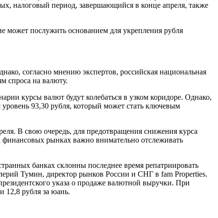
орых, налоговый период, завершающийся в конце апреля, также
ие может послужить основанием для укрепления рубля
нако, согласно мнению экспертов, российская национальная
м спроса на валюту.
арии курсы валют будут колебаться в узком коридоре. Однако,
 уровень 93,30 рубля, который может стать ключевым
реля. В свою очередь, для предотвращения снижения курса
на финансовых рынках важно внимательно отслеживать
остранных банках склонны последнее время репатриировать
лерий Тумин, директор рынков России и СНГ в fam Properties.
 президентского указа о продаже валютной выручки. При
 12,8 рубля за юань.