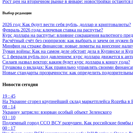
Рост цен на вторичном рынке в январе: новостройки остаются 
Выбор редакции
2026 год: Как будут вести себя рубль, доллар и криптовалюты?
Февраль 2026 года: ключевая ставка на распутье?
Курс доллара на распутье: влияние сокращения валютного пре
Расчётный счёт без сюрпризов: как выбрать и зачем он нужен б
Минфин на страже финансов: новые лимиты на внесение нали
Туман войны: Как на самом деле обстоят дела в Купянске и Ку
С 1 февраля рубль под давлением: курс доллара движется к ант
Силаев назвал вектор: каким будет курс доллара к концу года?
Глушкова о вкладах: Как правильно управлять своими финанс
Новые стандарты прозрачности: как определить подозрительны
Новости сегодня
19 : 45
На Украине сгорел крупнейший склад маркетплейса Rozetka в 
08 : 14
Украину затрясло: взорван особый объект Зеленского
03 : 10
Подземный город ССО ВСУ разрушен. Как российские бомбы 
00 : 17