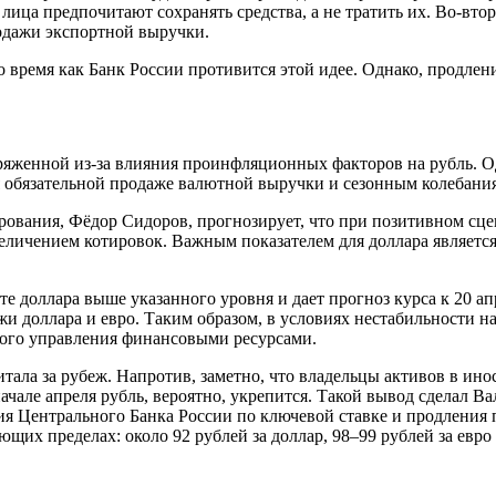
е лица предпочитают сохранять средства, а не тратить их. Во-вт
родажи экспортной выручки.
 время как Банк России противится этой идее. Однако, продлен
яженной из-за влияния проинфляционных факторов на рубль. Од
 обязательной продаже валютной выручки и сезонным колебания
ования, Фёдор Сидоров, прогнозирует, что при позитивном сцен
еличением котировок. Важным показателем для доллара является
 доллара выше указанного уровня и дает прогноз курса к 20 ап
жи доллара и евро. Таким образом, в условиях нестабильности 
ого управления финансовыми ресурсами.
тала за рубеж. Напротив, заметно, что владельцы активов в ин
чале апреля рубль, вероятно, укрепится. Такой вывод сделал Ва
ния Центрального Банка России по ключевой ставке и продления
щих пределах: около 92 рублей за доллар, 98–99 рублей за евро и