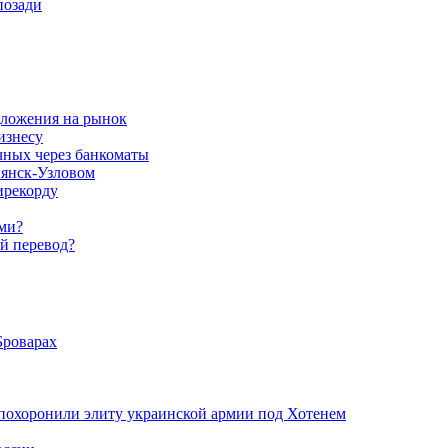
позади
дложения на рынок
изнесу
чных через банкоматы
пянск-Узловом
ирекорду
ами?
й перевод?
Броварах
похоронили элиту украинской армии под Хотенем