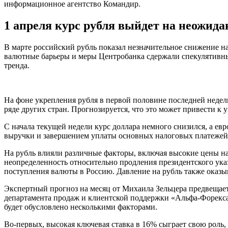
информационное агентство Командир.
1 апреля курс рубля выйдет на неожид
В марте российский рубль показал незначительное снижение н
валютные барьеры и меры Центробанка сдержали спекулятивные
тренда.
На фоне укрепления рубля в первой половине последней недели
ряде других стран. Прогнозируется, что это может привести к
С начала текущей недели курс доллара немного снизился, а е
выручки и завершением уплаты основных налоговых платежей
На рубль влияли различные факторы, включая высокие цены на
неопределенность относительно продления президентского ук
поступления валюты в Россию. Давление на рубль также оказы
Экспертный прогноз на месяц от Михаила Зельцера предвещает 
департамента продаж и клиентской поддержки «Альфа-Форекса» 
будет обусловлено несколькими факторами.
Во-первых, высокая ключевая ставка в 16% сыграет свою роль, 