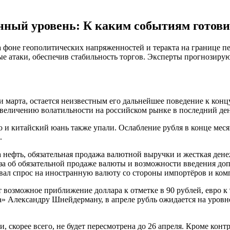
анный уровень: К каким событиям гото
а фоне геополитических напряженностей и теракта на границе 
 атаки, обеспечив стабильность торгов. Эксперты прогнозирую
 марта, остается неизвестным его дальнейшее поведение к конц
 увеличению волатильности на российском рынке в последний ден
вро и китайский юань также упали. Ослабление рубля в конце м
.
 нефть, обязательная продажа валютной выручки и жесткая дене
аза об обязательной продаже валюты и возможности введения д
вал спрос на иностранную валюту со стороны импортёров и ком
возможное приближение доллара к отметке в 90 рублей, евро к 9
Александру Шнейдерману, в апреле рубль ожидается на уровне 9
и, скорее всего, не будет пересмотрена до 26 апреля. Кроме ко