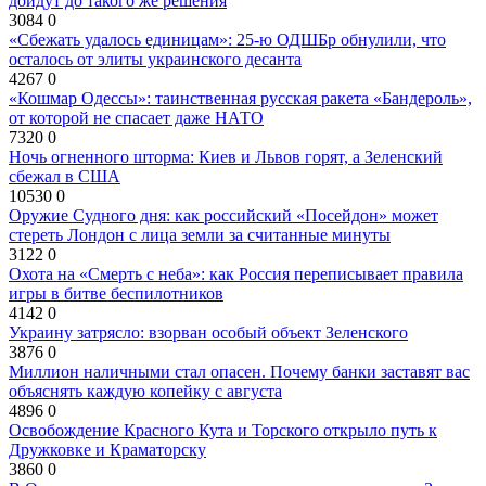
дойдут до такого же решения
3084
0
«Сбежать удалось единицам»: 25-ю ОДШБр обнулили, что
осталось от элиты украинского десанта
4267
0
«Кошмар Одессы»: таинственная русская ракета «Бандероль»,
от которой не спасает даже НАТО
7320
0
Ночь огненного шторма: Киев и Львов горят, а Зеленский
сбежал в США
10530
0
Оружие Судного дня: как российский «Посейдон» может
стереть Лондон с лица земли за считанные минуты
3122
0
Охота на «Смерть с неба»: как Россия переписывает правила
игры в битве беспилотников
4142
0
Украину затрясло: взорван особый объект Зеленского
3876
0
Миллион наличными стал опасен. Почему банки заставят вас
объяснять каждую копейку с августа
4896
0
Освобождение Красного Кута и Торского открыло путь к
Дружковке и Краматорску
3860
0