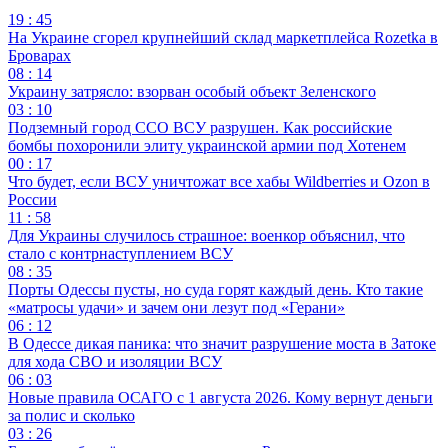
19 : 45
На Украине сгорел крупнейший склад маркетплейса Rozetka в
Броварах
08 : 14
Украину затрясло: взорван особый объект Зеленского
03 : 10
Подземный город ССО ВСУ разрушен. Как российские
бомбы похоронили элиту украинской армии под Хотенем
00 : 17
Что будет, если ВСУ уничтожат все хабы Wildberries и Ozon в
России
11 : 58
Для Украины случилось страшное: военкор объяснил, что
стало с контрнаступлением ВСУ
08 : 35
Порты Одессы пусты, но суда горят каждый день. Кто такие
«матросы удачи» и зачем они лезут под «Герани»
06 : 12
В Одессе дикая паника: что значит разрушение моста в Затоке
для хода СВО и изоляции ВСУ
06 : 03
Новые правила ОСАГО с 1 августа 2026. Кому вернут деньги
за полис и сколько
03 : 26