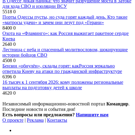
В Одессе дикая паника: что значит разрушение моста в Затоке
для хода СВО и изоляции ВСУ
5518
0
Порты Одессы пусты, но суда горят каждый день. Кто такие
«матросы удачи» и зачем они лезут под «Герани»
8400
0
Охота на «Фламинго»: как Россия выжигает ракетное сердце
Киева
2640
0
Лестница с неба и спасенный молитвословом, шокирующие
истории бойцов СВО
4508
0
Бензин «обнулён», склады горят: какРоссия зеркально
ответила Киеву на атаки по гражданской инфраструктуре
6396
0
16 тысяч к 1 сентября 2026: кому положены региональные
выплаты на подготовку детей к школе
4620
0
Независимый информационно-новостной портал
Командир
.
Последние новости и события дня!
Есть вопросы или предложения?
Напишите нам
О проекте
|
Реклама
|
Контакты