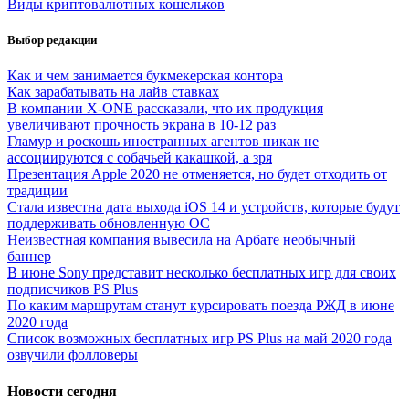
Виды криптовалютных кошельков
Выбор редакции
Как и чем занимается букмекерская контора
Как зарабатывать на лайв ставках
В компании X-ONE рассказали, что их продукция
увеличивают прочность экрана в 10-12 раз
Гламур и роскошь иностранных агентов никак не
ассоциируются с собачьей какашкой, а зря
Презентация Apple 2020 не отменяется, но будет отходить от
традиции
Стала известна дата выхода iOS 14 и устройств, которые будут
поддерживать обновленную ОС
Неизвестная компания вывесила на Арбате необычный
баннер
В июне Sony представит несколько бесплатных игр для своих
подписчиков PS Plus
По каким маршрутам станут курсировать поезда РЖД в июне
2020 года
Список возможных бесплатных игр PS Plus на май 2020 года
озвучили фолловеры
Новости сегодня