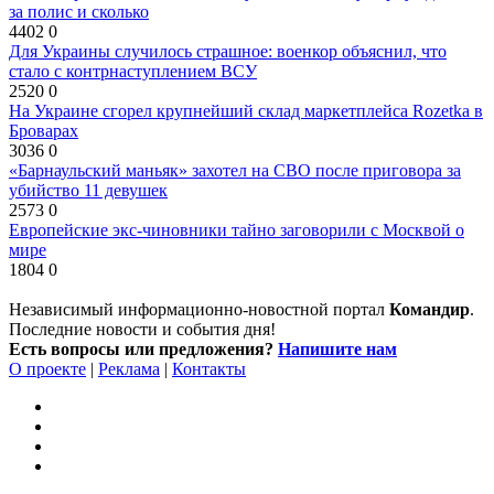
за полис и сколько
4402
0
Для Украины случилось страшное: военкор объяснил, что
стало с контрнаступлением ВСУ
2520
0
На Украине сгорел крупнейший склад маркетплейса Rozetka в
Броварах
3036
0
«Барнаульский маньяк» захотел на СВО после приговора за
убийство 11 девушек
2573
0
Европейские экс-чиновники тайно заговорили с Москвой о
мире
1804
0
Независимый информационно-новостной портал
Командир
.
Последние новости и события дня!
Есть вопросы или предложения?
Напишите нам
О проекте
|
Реклама
|
Контакты