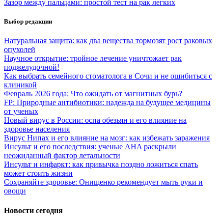
Зазор между пальцами: простой тест на рак легких
Выбор редакции
Натуральная защита: как два вещества тормозят рост раковых
опухолей
Научное открытие: тройное лечение уничтожает рак
поджелудочной!
Как выбрать семейного стоматолога в Сочи и не ошибиться с
клиникой
Февраль 2026 года: Что ожидать от магнитных бурь?
FP: Природные антибиотики: надежда на будущее медицины
от ученых
Новый вирус в России: оспа обезьян и его влияние на
здоровье населения
Вирус Нипах и его влияние на мозг: как избежать заражения
Инсульт и его последствия: ученые AHA раскрыли
неожиданный фактор летальности
Инсульт и инфаркт: как привычка поздно ложиться спать
может стоить жизни
Сохраняйте здоровье: Онищенко рекомендует мыть руки и
овощи
Новости сегодня