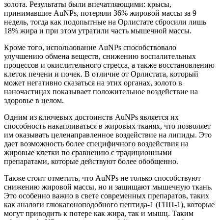
золота. Результаты были впечатляющими: крысы,
принимавшие AuNPs, потеряли 36% жировой массы за 9
недель, тогда как подопытные на Орлистате сбросили лишь
18% жира и при этом утратили часть мышечной массы.
Кроме того, использование AuNPs способствовало
улучшению обмена веществ, снижению воспалительных
процессов и окислительного стресса, а также восстановлению
клеток печени и почек. В отличие от Орлистата, который
может негативно сказаться на этих органах, золото в
наночастицах показывает положительное воздействие на
здоровье в целом.
Одним из ключевых достоинств AuNPs является их
способность накапливаться в жировых тканях, что позволяет
им оказывать целенаправленное воздействие на липиды. Это
дает возможность более специфичного воздействия на
жировые клетки по сравнению с традиционными
препаратами, которые действуют более обобщенно.
Также стоит отметить, что AuNPs не только способствуют
снижению жировой массы, но и защищают мышечную ткань.
Это особенно важно в свете современных препаратов, таких
как аналоги глюкагоноподобного пептида-1 (ГПП-1), которые
могут приводить к потере как жира, так и мышц. Таким