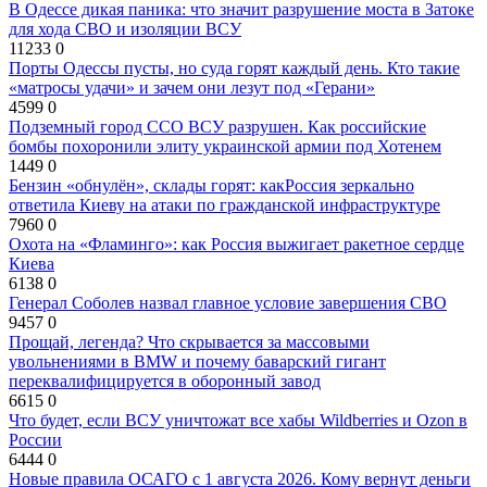
В Одессе дикая паника: что значит разрушение моста в Затоке
для хода СВО и изоляции ВСУ
11233
0
Порты Одессы пусты, но суда горят каждый день. Кто такие
«матросы удачи» и зачем они лезут под «Герани»
4599
0
Подземный город ССО ВСУ разрушен. Как российские
бомбы похоронили элиту украинской армии под Хотенем
1449
0
Бензин «обнулён», склады горят: какРоссия зеркально
ответила Киеву на атаки по гражданской инфраструктуре
7960
0
Охота на «Фламинго»: как Россия выжигает ракетное сердце
Киева
6138
0
Генерал Соболев назвал главное условие завершения СВО
9457
0
Прощай, легенда? Что скрывается за массовыми
увольнениями в BMW и почему баварский гигант
переквалифицируется в оборонный завод
6615
0
Что будет, если ВСУ уничтожат все хабы Wildberries и Ozon в
России
6444
0
Новые правила ОСАГО с 1 августа 2026. Кому вернут деньги