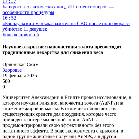
17 : 37
Банкротство физических лиц, ИП и пенсионеров —
особенности процедуры
16 : 52
«Барнаульский маньяк» захотел на СВО после приговора за
убийство 11 девушек
Больше новостей
Научное открытие: наночастицы золота превосходят
традиционные лекарства для снижения веса
Орлонская Ским
Здоровье
19 февраля 2025
580
0
Университет Александрии в Египте провел исследование, в
котором изучали влияние наночастиц золота (AuNPs) на
снижение жировой массы. В отличие от большинства
существующих средств для похудения, которые часто
приводят к потере мышечной ткани, AuNPs
продемонстрировали свою эффективность без этого
негативного эффекта. В ходе эксперимента с крысами, в
одной группе животные получали AuNPs, а в другой —