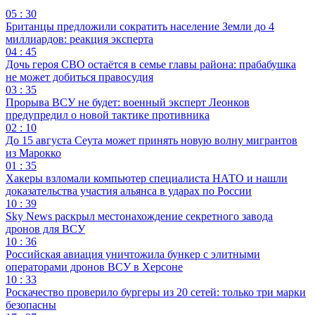
05 : 30
Британцы предложили сократить население Земли до 4
миллиардов: реакция эксперта
04 : 45
Дочь героя СВО остаётся в семье главы района: прабабушка
не может добиться правосудия
03 : 35
Прорыва ВСУ не будет: военный эксперт Леонков
предупредил о новой тактике противника
02 : 10
До 15 августа Сеута может принять новую волну мигрантов
из Марокко
01 : 35
Хакеры взломали компьютер специалиста НАТО и нашли
доказательства участия альянса в ударах по России
10 : 39
Sky News раскрыл местонахождение секретного завода
дронов для ВСУ
10 : 36
Российская авиация уничтожила бункер с элитными
операторами дронов ВСУ в Херсоне
10 : 33
Роскачество проверило бургеры из 20 сетей: только три марки
безопасны