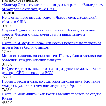
Интересное за неделю
«Кошмар Одессы»: таинственная русская ракета «Бандероль»,
от которой не спасает даже НАТО
11040
0
Ночь огненного шторма: Киев и Львов горят, а Зеленский
сбежал в США
9916
0
Оружие Судного дня: как российский «Посейдон» может
стереть Лондон с лица земли за считанные минуты
1225
0
Охота на «Смерть с неба»: как Россия переписывает правила
игры в битве беспилотников
1708
0
Миллион наличными стал опасен. Почему банки заставят вас
объяснять каждую копейку с августа
3776
0
В Одессе дикая паника: что значит разрушение моста в Затоке
для хода СВО и изоляции ВСУ
7276
0
Порты Одессы пусты, но суда горят каждый день. Кто такие
«матросы удачи» и зачем они лезут под «Герани»
7486
0
Охота на «Фламинго»: как Россия выжигает ракетное сердце
Киева
4836
0