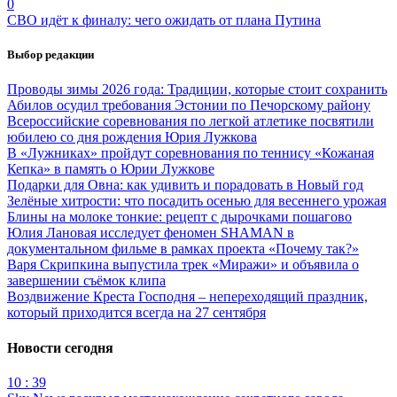
0
СВО идёт к финалу: чего ожидать от плана Путина
Выбор редакции
Проводы зимы 2026 года: Традиции, которые стоит сохранить
Абилов осудил требования Эстонии по Печорскому району
Всероссийские соревнования по легкой атлетике посвятили
юбилею со дня рождения Юрия Лужкова
В «Лужниках» пройдут соревнования по теннису «Кожаная
Кепка» в память о Юрии Лужкове
Подарки для Овна: как удивить и порадовать в Новый год
Зелёные хитрости: что посадить осенью для весеннего урожая
Блины на молоке тонкие: рецепт с дырочками пошагово
Юлия Лановая исследует феномен SHAMAN в
документальном фильме в рамках проекта «Почему так?»
Варя Скрипкина выпустила трек «Миражи» и объявила о
завершении съёмок клипа
Воздвижение Креста Господня – непереходящий праздник,
который приходится всегда на 27 сентября
Новости сегодня
10 : 39