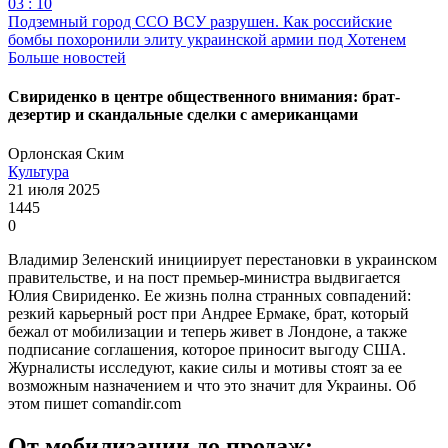
03 : 10
Подземный город ССО ВСУ разрушен. Как российские
бомбы похоронили элиту украинской армии под Хотенем
Больше новостей
Свириденко в центре общественного внимания: брат-
дезертир и скандальные сделки с американцами
Орлонская Ским
Культура
21 июля 2025
1445
0
Владимир Зеленский инициирует перестановки в украинском
правительстве, и на пост премьер-министра выдвигается
Юлия Свириденко. Ее жизнь полна странных совпадений:
резкий карьерный рост при Андрее Ермаке, брат, который
бежал от мобилизации и теперь живет в Лондоне, а также
подписание соглашения, которое приносит выгоду США.
Журналисты исследуют, какие силы и мотивы стоят за ее
возможным назначением и что это значит для Украины. Об
этом пишет comandir.com
От мобилизации до продаж: