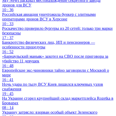
Sky News раскрыл местонахождение секретного завода
дронов для ВСУ
10 : 36
Российская авиация уничтожила бункер с элитными
операторами дронов ВСУ в Херсоне
10 : 33
Роскачество проверило бургеры из 20 сетей: только три марки
безопасны
17 : 37
Банкротство физических лиц, ИП и пенсионеров —
особенности процедуры
16 : 52
«Барнаульский маньяк» захотел на СВО после приговора за
убийство 11 девушек
16 : 48
Европейские экс-чиновники тайно заговорили с Москвой о
мире
16 : 41
Ночь удара по тылу ВСУ Киев лишился ключевых узлов
снабжения
19 : 45
На Украине сгорел крупнейший склад маркетплейса Rozetka в
Броварах
08 : 14
Украину затрясло: взорван особый объект Зеленского