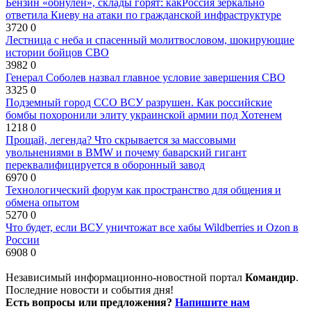
Бензин «обнулён», склады горят: какРоссия зеркально
ответила Киеву на атаки по гражданской инфраструктуре
3720
0
Лестница с неба и спасенный молитвословом, шокирующие
истории бойцов СВО
3982
0
Генерал Соболев назвал главное условие завершения СВО
3325
0
Подземный город ССО ВСУ разрушен. Как российские
бомбы похоронили элиту украинской армии под Хотенем
1218
0
Прощай, легенда? Что скрывается за массовыми
увольнениями в BMW и почему баварский гигант
переквалифицируется в оборонный завод
6970
0
Технологический форум как пространство для общения и
обмена опытом
5270
0
Что будет, если ВСУ уничтожат все хабы Wildberries и Ozon в
России
6908
0
Независимый информационно-новостной портал
Командир
.
Последние новости и события дня!
Есть вопросы или предложения?
Напишите нам