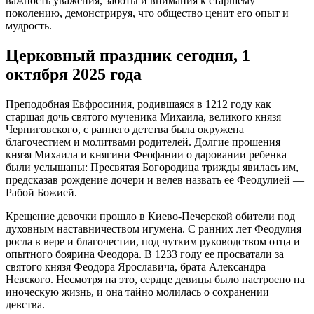
важность уважения, заботы и внимания к старшему
поколению, демонстрируя, что общество ценит его опыт и
мудрость.
Церковный праздник сегодня, 1
октября 2025 года
Преподобная Евфросиния, родившаяся в 1212 году как
старшая дочь святого мученика Михаила, великого князя
Черниговского, с раннего детства была окружена
благочестием и молитвами родителей. Долгие прошения
князя Михаила и княгини Феофании о даровании ребенка
были услышаны: Пресвятая Богородица трижды явилась им,
предсказав рождение дочери и велев назвать ее Феодулией —
Рабой Божией.
Крещение девочки прошло в Киево-Печерской обители под
духовным наставничеством игумена. С ранних лет Феодулия
росла в вере и благочестии, под чутким руководством отца и
опытного боярина Феодора. В 1233 году ее просватали за
святого князя Феодора Ярославича, брата Александра
Невского. Несмотря на это, сердце девицы было настроено на
иноческую жизнь, и она тайно молилась о сохранении
девства.