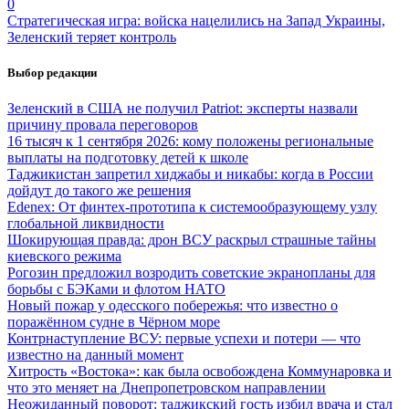
0
Стратегическая игра: войска нацелились на Запад Украины,
Зеленский теряет контроль
Выбор редакции
Зеленский в США не получил Patriot: эксперты назвали
причину провала переговоров
16 тысяч к 1 сентября 2026: кому положены региональные
выплаты на подготовку детей к школе
Таджикистан запретил хиджабы и никабы: когда в России
дойдут до такого же решения
Edenex: От финтех-прототипа к системообразующему узлу
глобальной ликвидности
Шокирующая правда: дрон ВСУ раскрыл страшные тайны
киевского режима
Рогозин предложил возродить советские экранопланы для
борьбы с БЭКами и флотом НАТО
Новый пожар у одесского побережья: что известно о
поражённом судне в Чёрном море
Контрнаступление ВСУ: первые успехи и потери — что
известно на данный момент
Хитрость «Востока»: как была освобождена Коммунаровка и
что это меняет на Днепропетровском направлении
Неожиданный поворот: таджикский гость избил врача и стал