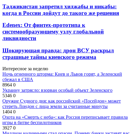
Таджикистан запретил хиджабы и никабы:
когда в России дойдут до такого же решения
Edenex: От финтех-прототипа к
системообразующему узлу глобальной
ликвидности
Шокирующая правда: дрон ВСУ раскрыл
страшные тайны киевского режима
Интересное за неделю
Ночь огненного шторма: Киев и Львов горят, а Зеленский
сбежал в США
8964
0
Украину затрясло: взорван особый объект Зеленского
5346
0
Оружие Судного дня: как российский «Посейдон» может
стереть Лондон с лица земли за считанные минуты
1404
0
Охота на «Смерть с неба»: как Россия переписывает правила
игры в битве беспилотников
3927
0
Миллион наличными стал опасен. Почему банки заставят вас