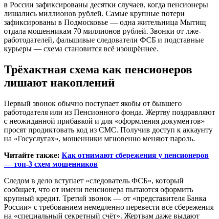
в России зафиксированы десятки случаев, когда пенсионеры
лишались миллионов рублей. Самые крупные потери
зафиксированы в Подмосковье — одна жительница Мытищ
отдала мошенникам 70 миллионов рублей. Звонки от лже-
работодателей, фальшивые следователи ФСБ и подставные
курьеры — схема становится всё изощрённее.
Трёхактная схема как пенсионеров
лишают накоплений
Первый звонок обычно поступает якобы от бывшего
работодателя или из Пенсионного фонда. Жертву поздравляют
с неожиданной прибавкой и для «оформления документов»
просят продиктовать код из СМС. Получив доступ к аккаунту
на «Госуслугах», мошенники мгновенно меняют пароль.
Читайте также:
Как отнимают сбережения у пенсионеров
— топ-3 схем мошенников
Следом в дело вступает «следователь ФСБ», который
сообщает, что от имени пенсионера пытаются оформить
крупный кредит. Третий звонок — от «представителя Банка
России» с требованием немедленно перевести все сбережения
на «специальный секретный счёт». Жертвам даже выдают