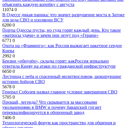
объяснять каждую копейку с августа
11074
0
В Одессе дикая паника: что значит разрушение моста в Затоке
для хода СВО и изоляции ВСУ
6200
0
Порты Одессы пусты, но суда горят каждый день. Кто такие
«матросы удачи» и зачем они лезут под «Герани»
6771
0
Охота на «Фламинго»: как Россия выжигает ракетное сердце
Киева
2992
0
Бензин «обнулён», склады горят: какРоссия зеркально
ответила Киеву на атаки по гражданской инфраструктуре
6650
0
Лестница с неба и спасенный молитвословом, шокирующие
истории бойцов СВО
5678
0
Генерал Соболев назвал главное условие завершения СВО
5705
0
Прощай, легенда? Что скрывается за массовыми
увольнениями в BMW и почему баварский гигант
переквалифицируется в оборонный завод
7406
0
Технологический форум как пространство для общения и
обмена опытом