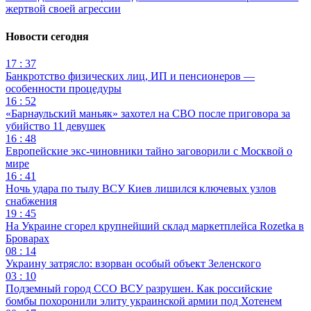
жертвой своей агрессии
Новости сегодня
17 : 37
Банкротство физических лиц, ИП и пенсионеров —
особенности процедуры
16 : 52
«Барнаульский маньяк» захотел на СВО после приговора за
убийство 11 девушек
16 : 48
Европейские экс-чиновники тайно заговорили с Москвой о
мире
16 : 41
Ночь удара по тылу ВСУ Киев лишился ключевых узлов
снабжения
19 : 45
На Украине сгорел крупнейший склад маркетплейса Rozetka в
Броварах
08 : 14
Украину затрясло: взорван особый объект Зеленского
03 : 10
Подземный город ССО ВСУ разрушен. Как российские
бомбы похоронили элиту украинской армии под Хотенем