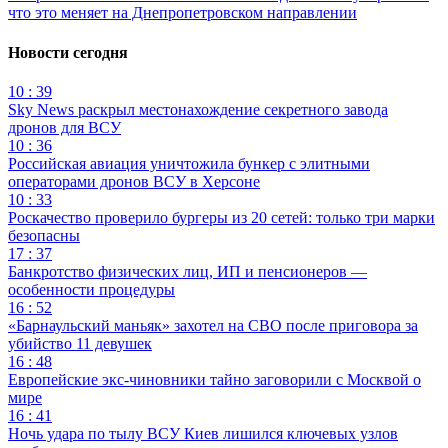
что это меняет на Днепропетровском направлении
Новости сегодня
10 : 39
Sky News раскрыл местонахождение секретного завода
дронов для ВСУ
10 : 36
Российская авиация уничтожила бункер с элитными
операторами дронов ВСУ в Херсоне
10 : 33
Роскачество проверило бургеры из 20 сетей: только три марки
безопасны
17 : 37
Банкротство физических лиц, ИП и пенсионеров —
особенности процедуры
16 : 52
«Барнаульский маньяк» захотел на СВО после приговора за
убийство 11 девушек
16 : 48
Европейские экс-чиновники тайно заговорили с Москвой о
мире
16 : 41
Ночь удара по тылу ВСУ Киев лишился ключевых узлов