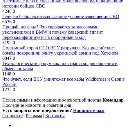
Лестница с неба и спасенный молитвословом, шокирующие
истории бойцов СВО
4248
0
Генерал Соболев назвал главное условие завершения СВО
6536
0
Прощай, легенда? Что скрывается за массовыми
увольнениями в BMW и почему баварский гигант
переквалифицируется в оборонный завод
3192
0
Подземный город ССО ВСУ разрушен. Как российские
бомбы похоронили элиту украинской армии под Хотенем
6847
0
Технологический форум как пространство для общения и
обмена опытом
1148
0
Что будет, если ВСУ уничтожат все хабы Wildberries и Ozon в
России
1232
0
Независимый информационно-новостной портал
Командир
.
Последние новости и события дня!
Есть вопросы или предложения?
Напишите нам
О проекте
|
Реклама
|
Контакты