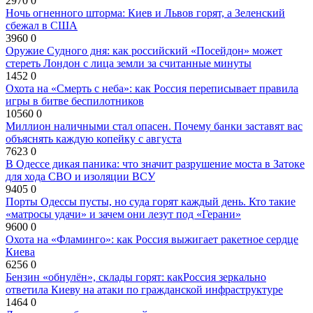
2970
0
Ночь огненного шторма: Киев и Львов горят, а Зеленский
сбежал в США
3960
0
Оружие Судного дня: как российский «Посейдон» может
стереть Лондон с лица земли за считанные минуты
1452
0
Охота на «Смерть с неба»: как Россия переписывает правила
игры в битве беспилотников
10560
0
Миллион наличными стал опасен. Почему банки заставят вас
объяснять каждую копейку с августа
7623
0
В Одессе дикая паника: что значит разрушение моста в Затоке
для хода СВО и изоляции ВСУ
9405
0
Порты Одессы пусты, но суда горят каждый день. Кто такие
«матросы удачи» и зачем они лезут под «Герани»
9600
0
Охота на «Фламинго»: как Россия выжигает ракетное сердце
Киева
6256
0
Бензин «обнулён», склады горят: какРоссия зеркально
ответила Киеву на атаки по гражданской инфраструктуре
1464
0