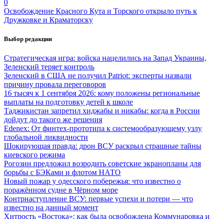
0
Освобождение Красного Кута и Торского открыло путь к
Дружковке и Краматорску
Выбор редакции
Стратегическая игра: войска нацелились на Запад Украины,
Зеленский теряет контроль
Зеленский в США не получил Patriot: эксперты назвали
причину провала переговоров
16 тысяч к 1 сентября 2026: кому положены региональные
выплаты на подготовку детей к школе
Таджикистан запретил хиджабы и никабы: когда в России
дойдут до такого же решения
Edenex: От финтех-прототипа к системообразующему узлу
глобальной ликвидности
Шокирующая правда: дрон ВСУ раскрыл страшные тайны
киевского режима
Рогозин предложил возродить советские экранопланы для
борьбы с БЭКами и флотом НАТО
Новый пожар у одесского побережья: что известно о
поражённом судне в Чёрном море
Контрнаступление ВСУ: первые успехи и потери — что
известно на данный момент
Хитрость «Востока»: как была освобождена Коммунаровка и