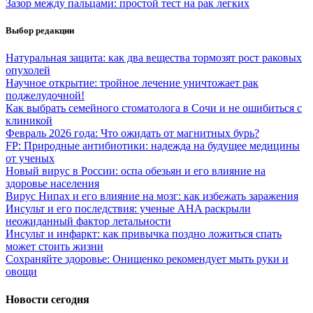
Зазор между пальцами: простой тест на рак легких
Выбор редакции
Натуральная защита: как два вещества тормозят рост раковых
опухолей
Научное открытие: тройное лечение уничтожает рак
поджелудочной!
Как выбрать семейного стоматолога в Сочи и не ошибиться с
клиникой
Февраль 2026 года: Что ожидать от магнитных бурь?
FP: Природные антибиотики: надежда на будущее медицины
от ученых
Новый вирус в России: оспа обезьян и его влияние на
здоровье населения
Вирус Нипах и его влияние на мозг: как избежать заражения
Инсульт и его последствия: ученые AHA раскрыли
неожиданный фактор летальности
Инсульт и инфаркт: как привычка поздно ложиться спать
может стоить жизни
Сохраняйте здоровье: Онищенко рекомендует мыть руки и
овощи
Новости сегодня