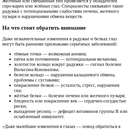
Желчный или смешанный тип проявляется у обладателей
серо-карих или зелёных глаз. Специалисты связывают такие
радужки с потенциальными слабостями печени, желчного
пузыря и нарушениями обмена веществ.
На что стоит обратить внимание
Даже незначительные изменения в радужке и белках глаз
могут быть ранними признаками серьёзных заболеваний:
тёмные точки — возможная анемия;
пятна или потемнения — потенциальная меланома;
золотистое кольцо вокруг радужки — сигнал болезни
Вильсона-Коновалова;
белесое кольцо — нарушения кальциевого обмена,
проблемы с суставами;
покраснение белков — усталость, стресс, нарушения
сна;
жёлтые белки — болезни печени или желчного пузыря;
бледность или покраснение век — сердечно-сосудистые
риски;
выпадение ресниц — дефицит витаминов группы B или
ослабленный иммунитет.
«Даже малейшие изменения в глазах — повод обратиться к