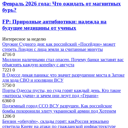
Февраль 2026 года: Что ожидать от магнитных
бурь?
FP: Природные антибиотики: надежда на
будущее медицины от ученых
Интересное за неделю
Оружие Судного дня: как российский «Посейдон» может
стереть Лондон с лица земли за считанные минуты
4716
0
Миллион наличными стал опасен. Почему банки заставят вас
объяснять каждую копейку с августа
7221
0
В Одессе дикая паника: что значит разрушение моста в Затоке
для хода СВО и изоляции ВСУ
5750
0
Порты Одессы пусты, но суда горят каждый день. Кто такие
«матросы удачи» и зачем они лезут под «Герани»
6360
0
Подземный город ССО ВСУ разрушен. Как российские
бомбы похоронили элиту украинской армии под Хотенем
1206
0
Бензин «обнулён», склады горят: какРоссия зеркально
ответила Киеву на атаки по гражданской инфраструктуре