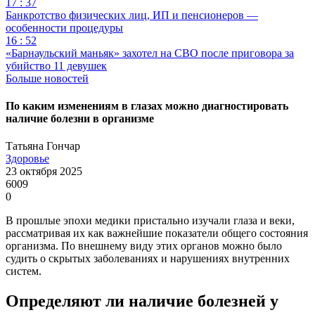
17 : 37
Банкротство физических лиц, ИП и пенсионеров —
особенности процедуры
16 : 52
«Барнаульский маньяк» захотел на СВО после приговора за
убийство 11 девушек
Больше новостей
По каким изменениям в глазах можно диагностировать
наличие болезни в организме
Татьяна Гончар
Здоровье
23 октября 2025
6009
0
В прошлые эпохи медики пристально изучали глаза и веки,
рассматривая их как важнейшие показатели общего состояния
организма. По внешнему виду этих органов можно было
судить о скрытых заболеваниях и нарушениях внутренних
систем.
Определяют ли наличие болезней у