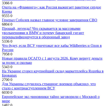
3366
0
Охота на «Фламинго»: как Россия выжигает ракетное сердце
Киева
9555
0
Генерал Соболев назвал главное условие завершения СВО
6804
0
Прощай, легенда? Что скрывается за массовыми
увольнениями в BMW и почему баварский гигант
переквалифицируется в оборонный завод
5336
0
Что будет, если ВСУ уничтожат все хабы Wildberries и Ozon в
России
7958
0
Новые правила ОСАГО с 1 августа 2026. Кому вернут деньги
за полис и сколько
5343
0
На Украине сгорел крупнейший склад маркетплейса Rozetka в
Броварах
2700
0
Для Украины случилось страшное: военкор объяснил, что
стало с контрнаступлением ВСУ
6030
0
Европейские экс-чиновники тайно заговорили с Москвой о
мире
1482
0