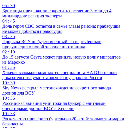
05 : 30
Британцы предложили сократить население Земли до 4
миллиардов: реакция эксперта
04 : 45
Дочь героя СВО остаётся в семье главы района: прабабушка
не может добиться правосудия
03 : 35
Прорыва ВСУ не будет: военный эксперт Леонков
предупредил о новой тактике противника
02 : 10
До 15 августа Сеута может принять новую волну мигрантов
из Марокко
01 : 35
Хакеры взломали компьютер специалиста НАТО и нашли
доказательства участия альянса в ударах по России
10 : 39
Sky News раскрыл местонахождение секретного завода
дронов для ВСУ
10 : 36
Российская авиация уничтожила бункер с элитными
операторами дронов ВСУ в Херсоне
10 : 33
Роскачество проверило бургеры из 20 сетей: только три марки
безопасны