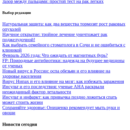
Зазор между пальцами: простой тест на рак легких
Выбор редакции
Натуральная защита: как два вещества тормозят рост раковых
опухолей
Научное открытие: тройное лечение уничтожает рак
поджелудочной!
Как выбрать семейного стоматолога в Сочи и не ошибиться с
клиникой
Февраль 2026 года: Что ожидать от магнитных бурь?
FP: Природные антибиотики: надежда на будущее медицины
от ученых
Новый вирус в России: оспа обезьян и его влияние на
здоровье населения
Вирус Нипах и его влияние на мозг: как избежать заражения
Инсульт и его последствия: ученые AHA раскрыли
неожиданный фактор летальности
Инсульт и инфаркт: как привычка поздно ложиться спать
может стоить жизни
Сохраняйте здоровье: Онищенко рекомендует мыть руки и
овощи
Новости сегодня