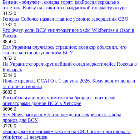
Бензин «обнулён», склады горят: какРоссия зеркально
ответила Киеву на атаки по гражданской инфраструктуре
3122
0
Генерал Соболев назвал главное условие завершения СВО
1332
0
Что будет, если ВСУ уничтожат все хабы Wildberries и Ozon в
России
8856
0
Для Украины случилось страшное: военкор объяснил, что
стало с контрнаступлением ВСУ
2052
0
На Украине сгорел крупнейший склад маркетплейса Rozetka в
Броварах
5344
0
Новые правила ОСАГО с 1 августа 2026. Кому вернут деньги
за полис и сколько
6683
0
Российская авиация уничтожила бункер с элитными
операторами дронов ВСУ в Херсоне
3696
0
Sky News раскрыл местонахождение секретного завода
дронов для ВСУ
3770
0
«Барнаульский маньяк» захотел на СВО после приговора за
убийство 11 девушек