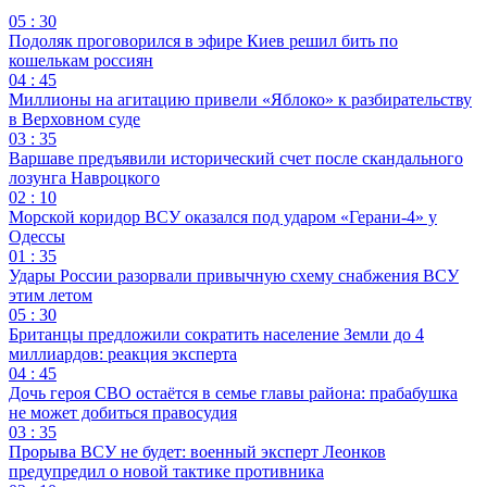
05 : 30
Подоляк проговорился в эфире Киев решил бить по
кошелькам россиян
04 : 45
Миллионы на агитацию привели «Яблоко» к разбирательству
в Верховном суде
03 : 35
Варшаве предъявили исторический счет после скандального
лозунга Навроцкого
02 : 10
Морской коридор ВСУ оказался под ударом «Герани-4» у
Одессы
01 : 35
Удары России разорвали привычную схему снабжения ВСУ
этим летом
05 : 30
Британцы предложили сократить население Земли до 4
миллиардов: реакция эксперта
04 : 45
Дочь героя СВО остаётся в семье главы района: прабабушка
не может добиться правосудия
03 : 35
Прорыва ВСУ не будет: военный эксперт Леонков
предупредил о новой тактике противника