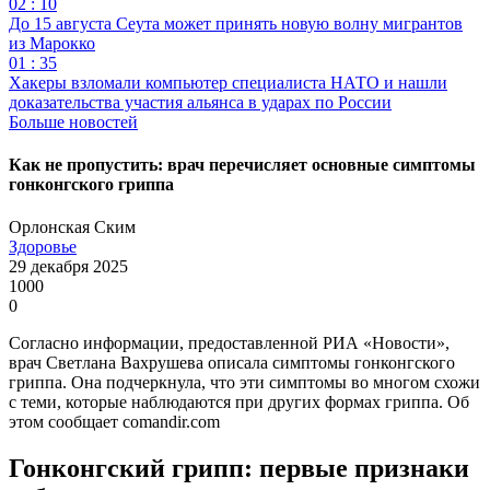
02 : 10
До 15 августа Сеута может принять новую волну мигрантов
из Марокко
01 : 35
Хакеры взломали компьютер специалиста НАТО и нашли
доказательства участия альянса в ударах по России
Больше новостей
Как не пропустить: врач перечисляет основные симптомы
гонконгского гриппа
Орлонская Ским
Здоровье
29 декабря 2025
1000
0
Согласно информации, предоставленной РИА «Новости»,
врач Светлана Вахрушева описала симптомы гонконгского
гриппа. Она подчеркнула, что эти симптомы во многом схожи
с теми, которые наблюдаются при других формах гриппа. Об
этом сообщает comandir.com
Гонконгский грипп: первые признаки