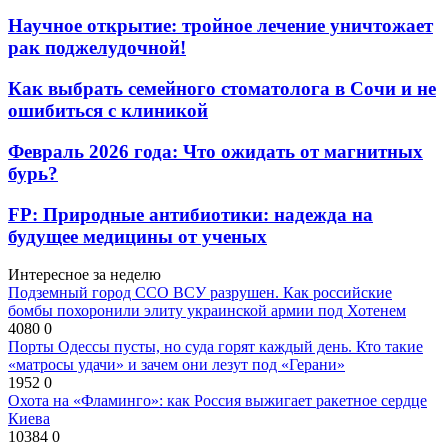
Научное открытие: тройное лечение уничтожает
рак поджелудочной!
Как выбрать семейного стоматолога в Сочи и не
ошибиться с клиникой
Февраль 2026 года: Что ожидать от магнитных
бурь?
FP: Природные антибиотики: надежда на
будущее медицины от ученых
Интересное за неделю
Подземный город ССО ВСУ разрушен. Как российские
бомбы похоронили элиту украинской армии под Хотенем
4080
0
Порты Одессы пусты, но суда горят каждый день. Кто такие
«матросы удачи» и зачем они лезут под «Герани»
1952
0
Охота на «Фламинго»: как Россия выжигает ракетное сердце
Киева
10384
0