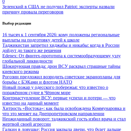
0
Зеленский в США не получил Patriot: эксперты назвали
причину провала переговоров
Выбор редакции
16 тысяч к 1 сентября 2026: кому положены региональные
выплаты на подготовку детей к школе
Таджикистан запретил хиджабы и никабы: когда в России
дойдут до такого же решения
Edenex: От финтех-прототипа к системообразующему узлу
глобальной ликвидности
Шокирующая правда: дрон ВСУ раскрыл страшные тайны
киевского режима
Рогозин предложил возродить советские экранопланы для
борьбы с БЭКами и флотом НАТО
Новый пожар у одесского побережья: что известно о
поражённом судне в Чёрном море
Контрнаступление ВСУ: первые успехи и потери — что
известно на данный момент
Хитрость «Востока»: как была освобождена Коммунаровка и
что это меняет на Днепропетровском направлении
Неожиданный поворот: таджикский гость избил врача и стал
жертвой своей агрессии
Галкин в ловушке: Россия закрыла двери, что будет дальше