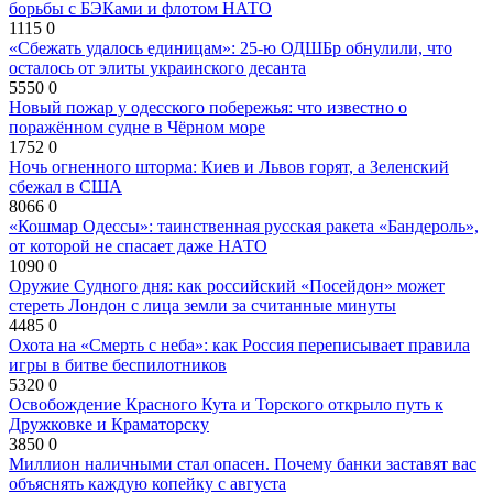
борьбы с БЭКами и флотом НАТО
1115
0
«Сбежать удалось единицам»: 25-ю ОДШБр обнулили, что
осталось от элиты украинского десанта
5550
0
Новый пожар у одесского побережья: что известно о
поражённом судне в Чёрном море
1752
0
Ночь огненного шторма: Киев и Львов горят, а Зеленский
сбежал в США
8066
0
«Кошмар Одессы»: таинственная русская ракета «Бандероль»,
от которой не спасает даже НАТО
1090
0
Оружие Судного дня: как российский «Посейдон» может
стереть Лондон с лица земли за считанные минуты
4485
0
Охота на «Смерть с неба»: как Россия переписывает правила
игры в битве беспилотников
5320
0
Освобождение Красного Кута и Торского открыло путь к
Дружковке и Краматорску
3850
0
Миллион наличными стал опасен. Почему банки заставят вас
объяснять каждую копейку с августа