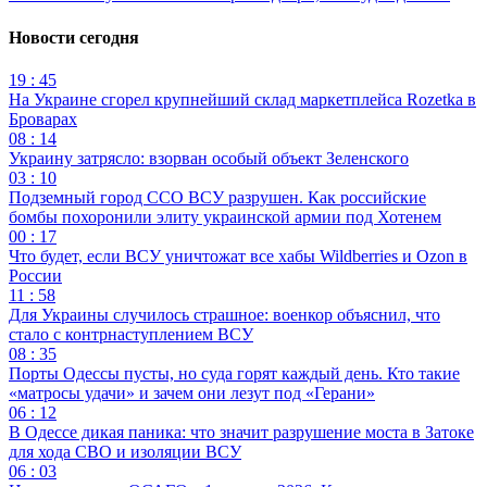
Новости сегодня
19 : 45
На Украине сгорел крупнейший склад маркетплейса Rozetka в
Броварах
08 : 14
Украину затрясло: взорван особый объект Зеленского
03 : 10
Подземный город ССО ВСУ разрушен. Как российские
бомбы похоронили элиту украинской армии под Хотенем
00 : 17
Что будет, если ВСУ уничтожат все хабы Wildberries и Ozon в
России
11 : 58
Для Украины случилось страшное: военкор объяснил, что
стало с контрнаступлением ВСУ
08 : 35
Порты Одессы пусты, но суда горят каждый день. Кто такие
«матросы удачи» и зачем они лезут под «Герани»
06 : 12
В Одессе дикая паника: что значит разрушение моста в Затоке
для хода СВО и изоляции ВСУ
06 : 03