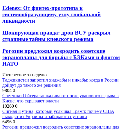
Edenex: От финтех-прототипа к
системообразующему узлу глобальной
ликвидности
Шокирующая правда: дрон ВСУ раскрыл
страшные тайны киевского режима
Рогозин предложил возродить советские
экранопланы для борьбы с БЭКами и флотом
НАТО
Интересное за неделю
Таджикистан запретил хиджабы и никабы: когда в России
дойдут до такого же решения
9804
0
Счетчики Гейгера зашкаливают после уранового взрыва в
Киеве, что скрывают власти
10260
0
Сигнал Путина, который услышал Трамп: почему США
выходят из Украины и забирают спутники
6496
0
Рогозин предложил возродить советские экранопланы для