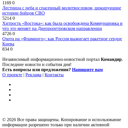
1169
0
Лестница с неба и спасенный молитвословом, шокирующие
истории бойцов СВО
5214
0
Хитрость «Востока»: как была освобождена Коммунаровка и
что это меняет на Днепропетровском направлении
4726
0
Охота на «Фламинго»: как Россия выжигает ракетное сердце
Киева
834
0
Независимый информационно-новостной портал
Командир
.
Последние новости и события дня!
Есть вопросы или предложения?
Напишите нам
О проекте
|
Реклама
|
Контакты
© 2026 Все права защищены. Копирование и использование
информации разрешено только при наличии активной