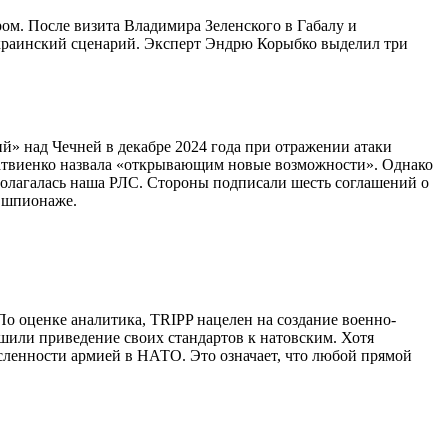
ом. После визита Владимира Зеленского в Габалу и
украинский сценарий. Эксперт Эндрю Корыбко выделил три
й» над Чечней в декабре 2024 года при отражении атаки
атвиенко назвала «открывающим новые возможности». Однако
сполагалась наша РЛС. Стороны подписали шесть соглашений о
в шпионаже.
о оценке аналитика, TRIPP нацелен на создание военно-
или приведение своих стандартов к натовским. Хотя
сленности армией в НАТО. Это означает, что любой прямой