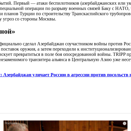
бытий. Первый — атаки беспилотников (азербайджанских или у
пециальной операции по разрыву военных связей Баку с НАТО, 
и планов Турции по строительству Транскаспийского трубопрово
у угроз со стороны Москвы.
иной»
официально сделал Азербайджан соучастником войны против Рос
с поставок оружия, а затем переходили к институционализирова
искует превратиться в поле боя опосредованной войны. TRIPP п
езаменимого транзитера альянса в Центральную Азию уже несет 
: Азербайджан уличает Россию в агрессии против посольств 
i