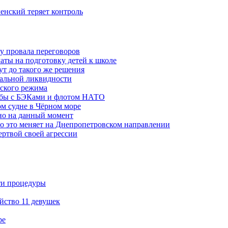
ленский теряет контроль
ну провала переговоров
аты на подготовку детей к школе
ут до такого же решения
бальной ликвидности
ского режима
рьбы с БЭКами и флотом НАТО
ом судне в Чёрном море
но на данный момент
то это меняет на Днепропетровском направлении
ертвой своей агрессии
ти процедуры
йство 11 девушек
ре