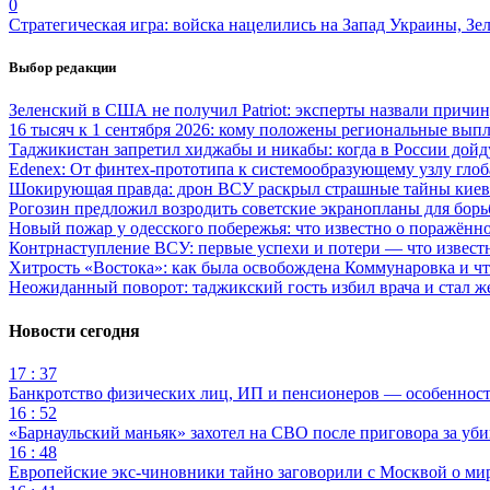
0
Стратегическая игра: войска нацелились на Запад Украины, Зе
Выбор редакции
Зеленский в США не получил Patriot: эксперты назвали причи
16 тысяч к 1 сентября 2026: кому положены региональные выпл
Таджикистан запретил хиджабы и никабы: когда в России дойд
Edenex: От финтех-прототипа к системообразующему узлу гло
Шокирующая правда: дрон ВСУ раскрыл страшные тайны киев
Рогозин предложил возродить советские экранопланы для бо
Новый пожар у одесского побережья: что известно о поражённ
Контрнаступление ВСУ: первые успехи и потери — что извест
Хитрость «Востока»: как была освобождена Коммунаровка и ч
Неожиданный поворот: таджикский гость избил врача и стал ж
Новости сегодня
17 : 37
Банкротство физических лиц, ИП и пенсионеров — особеннос
16 : 52
«Барнаульский маньяк» захотел на СВО после приговора за уби
16 : 48
Европейские экс-чиновники тайно заговорили с Москвой о ми