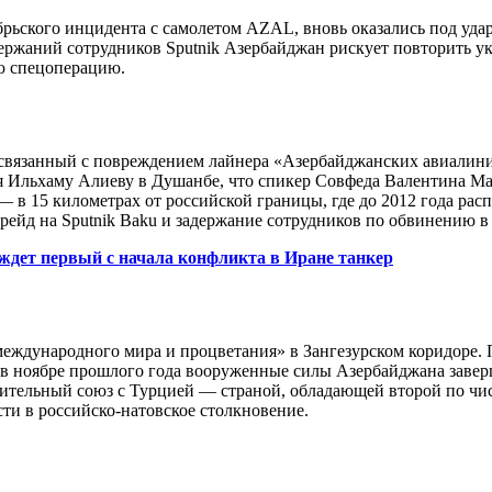
рьского инцидента с самолетом AZAL, вновь оказались под удар
держаний сотрудников Sputnik Азербайджан рискует повторить 
ую спецоперацию.
 связанный с повреждением лайнера «Азербайджанских авиалини
я Ильхаму Алиеву в Душанбе, что спикер Совфеда Валентина М
 — в 15 километрах от российской границы, где до 2012 года ра
рейд на Sputnik Baku и задержание сотрудников по обвинению 
ждет первый с начала конфликта в Иране танкер
еждународного мира и процветания» в Зангезурском коридоре. П
 ноябре прошлого года вооруженные силы Азербайджана заверш
онительный союз с Турцией — страной, обладающей второй по чи
ти в российско-натовское столкновение.