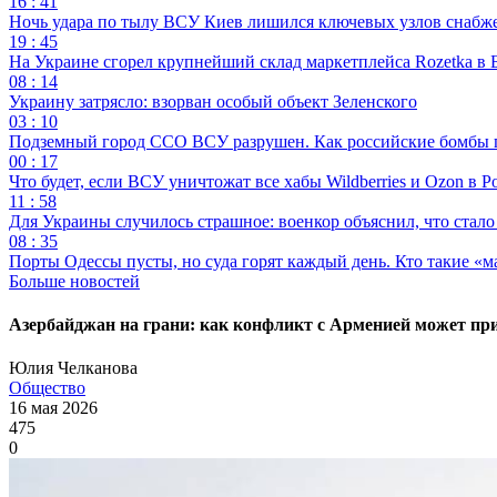
16 : 41
Ночь удара по тылу ВСУ Киев лишился ключевых узлов снабж
19 : 45
На Украине сгорел крупнейший склад маркетплейса Rozetka в 
08 : 14
Украину затрясло: взорван особый объект Зеленского
03 : 10
Подземный город ССО ВСУ разрушен. Как российские бомбы 
00 : 17
Что будет, если ВСУ уничтожат все хабы Wildberries и Ozon в Р
11 : 58
Для Украины случилось страшное: военкор объяснил, что стал
08 : 35
Порты Одессы пусты, но суда горят каждый день. Кто такие «м
Больше новостей
Азербайджан на грани: как конфликт с Арменией может при
Юлия Челканова
Общество
16 мая 2026
475
0