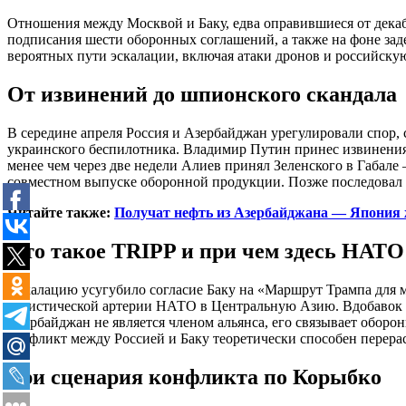
Отношения между Москвой и Баку, едва оправившиеся от декаб
подписания шести оборонных соглашений, а также на фоне за
вероятных пути эскалации, включая атаки дронов и российск
От извинений до шпионского скандала
В середине апреля Россия и Азербайджан урегулировали спор,
украинского беспилотника. Владимир Путин принес извинени
менее чем через две недели Алиев принял Зеленского в Габале
совместном выпуске оборонной продукции. Позже последовал 
Читайте также:
Получат нефть из Азербайджана — Япония 
Что такое TRIPP и при чем здесь НАТО
Эскалацию усугубило согласие Баку на «Маршрут Трампа для м
логистической артерии НАТО в Центральную Азию. Вдобавок в
Азербайджан не является членом альянса, его связывает обор
конфликт между Россией и Баку теоретически способен перерас
Три сценария конфликта по Корыбко