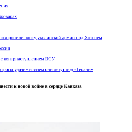
ения
Броварах
похоронили элиту украинской армии под Хотенем
оссии
о с контрнаступлением ВСУ
атросы удачи» и зачем они лезут под «Герани»
вести к новой войне в сердце Кавказа