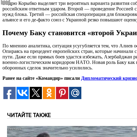
Эндрю Корыбко выделяет три вероятных варианта развития со
российским ответным ударом. Второй — проведение Россией с
нужд блока. Третий — российская спецоперация для блокировк
альянсе и его де-факто союз с Украиной резко повышают оценк
Почему Баку становится «второй Укра
По мнению аналитика, ситуация усугубляется тем, что Алиев 
Опираясь на прецедент европейских стран, которые начинали 
пути. Даже если прямых боев удастся избежать, Азербайджан р
военно-логистическим коридором НАТО. Новая роль Баку как н
оборонных сделок значительно усилились.
Ранее на сайте «Командир» писали
Дипломатический кризис
ЧИТАЙТЕ ТАКЖЕ
i