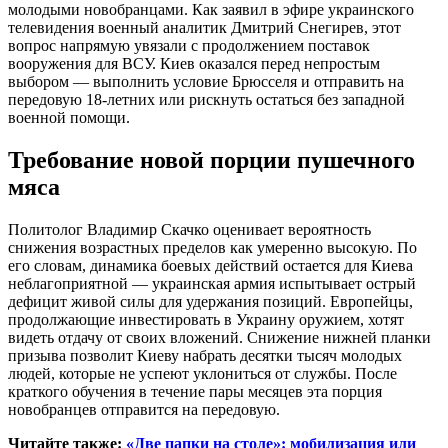
молодыми новобранцами. Как заявил в эфире украинского
телевидения военный аналитик Дмитрий Снегирев, этот
вопрос напрямую увязали с продолжением поставок
вооружения для ВСУ. Киев оказался перед непростым
выбором — выполнить условие Брюсселя и отправить на
передовую 18-летних или рискнуть остаться без западной
военной помощи.
Требование новой порции пушечного
мяса
Политолог Владимир Скачко оценивает вероятность
снижения возрастных пределов как умеренно высокую. По
его словам, динамика боевых действий остается для Киева
неблагоприятной — украинская армия испытывает острый
дефицит живой силы для удержания позиций. Европейцы,
продолжающие инвестировать в Украину оружием, хотят
видеть отдачу от своих вложений. Снижение нижней планки
призыва позволит Киеву набрать десятки тысяч молодых
людей, которые не успеют уклониться от службы. После
краткого обучения в течение пары месяцев эта порция
новобранцев отправится на передовую.
Читайте также:
«Две папки на столе»: мобилизация или