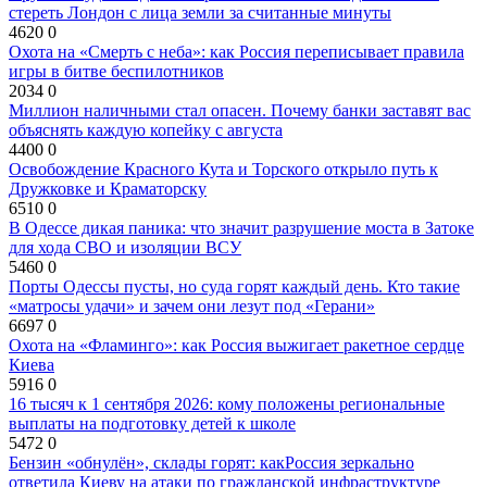
стереть Лондон с лица земли за считанные минуты
4620
0
Охота на «Смерть с неба»: как Россия переписывает правила
игры в битве беспилотников
2034
0
Миллион наличными стал опасен. Почему банки заставят вас
объяснять каждую копейку с августа
4400
0
Освобождение Красного Кута и Торского открыло путь к
Дружковке и Краматорску
6510
0
В Одессе дикая паника: что значит разрушение моста в Затоке
для хода СВО и изоляции ВСУ
5460
0
Порты Одессы пусты, но суда горят каждый день. Кто такие
«матросы удачи» и зачем они лезут под «Герани»
6697
0
Охота на «Фламинго»: как Россия выжигает ракетное сердце
Киева
5916
0
16 тысяч к 1 сентября 2026: кому положены региональные
выплаты на подготовку детей к школе
5472
0
Бензин «обнулён», склады горят: какРоссия зеркально
ответила Киеву на атаки по гражданской инфраструктуре