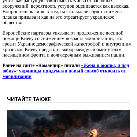
учитывая растущую зависимость Киева от западных
вооружений, вероятность уступок оценивается как высокая.
Вопрос теперь лишь в том, на сколько лет будет снижена
планка призыва и как на это отреагирует украинское
общество.
Европейские партнеры увязывают продолжение военной
помощи Киеву со снижением возраста мобилизации, что
грозит Украине демографической катастрофой и внутренним
кризисом. Киеву предстоит выбор между сиюминутным
насыщением фронта и долгосрочным выживанием нации.
Ранее на сайте «Командир» писали
«Жена в окопы, я под
юбку»: украинцы придумали новый способ откосить от
мобилизации
ЧИТАЙТЕ ТАКЖЕ