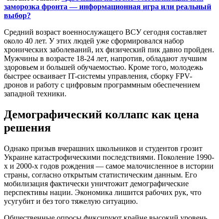
заморозка фронта — информационная игра или реальный
выбор?
Средний возраст военнослужащего ВСУ сегодня составляет
около 40 лет. У этих людей уже сформировался набор
хронических заболеваний, их физический пик давно пройден.
Мужчины в возрасте 18-24 лет, напротив, обладают лучшим
здоровьем и большей обучаемостью. Кроме того, молодежь
быстрее осваивает IT-системы управления, сборку FPV-
дронов и работу с цифровым программным обеспечением
западной техники.
Демографический коллапс как цена
решения
Однако призыв вчерашних школьников и студентов грозит
Украине катастрофическими последствиями. Поколение 1990-
х и 2000-х годов рождения — самое малочисленное в истории
страны, согласно открытым статистическим данным. Его
мобилизация фактически уничтожит демографические
перспективы нации. Экономика лишится рабочих рук, что
усугубит и без того тяжелую ситуацию.
Общественные опросы фиксируют крайне высокий уровень