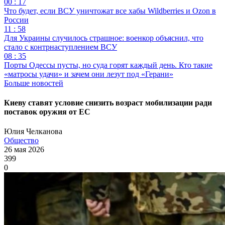
00 : 17
Что будет, если ВСУ уничтожат все хабы Wildberries и Ozon в
России
11 : 58
Для Украины случилось страшное: военкор объяснил, что
стало с контрнаступлением ВСУ
08 : 35
Порты Одессы пусты, но суда горят каждый день. Кто такие
«матросы удачи» и зачем они лезут под «Герани»
Больше новостей
Киеву ставят условие снизить возраст мобилизации ради
поставок оружия от ЕС
Юлия Челканова
Общество
26 мая 2026
399
0