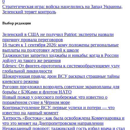
0
Стратегическая игра: войска нацелились на Запад Украины,
Зеленский теряет контроль
Выбор редакции
Зеленский в США не получил Patriot: эксперты назвали
причину провала переговоров
16 тысяч к 1 сентября 2026: кому положены региональные
выплаты на подготовку детей к школе
Таджикистан запретил хиджабы и никабы: когда в России
дойдут до такого же решения
Edenex: От финтех-прототипа к системообразующему узлу
глобальной ликвидности
Шокирующая правда: дрон ВСУ раскрыл страшные тайны
киевского режима
Рогозин предложил возродить советские экранопланы для
борьбы с БЭКами и флотом НАТО
Новый пожар у одесского побережья: что известно о
поражённом судне в Чёрном море
Контрнаступление ВСУ: первые успехи и потери — что
известно на данный момент
Хитрость «Востока»: как была освобождена Коммунаровка и
что это меняет на Днепропетровском направлении
Неожиданный поворот: таджикский гость избил врача и стал