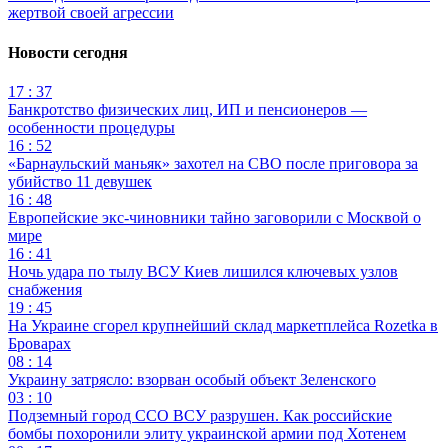
жертвой своей агрессии
Новости сегодня
17 : 37
Банкротство физических лиц, ИП и пенсионеров —
особенности процедуры
16 : 52
«Барнаульский маньяк» захотел на СВО после приговора за
убийство 11 девушек
16 : 48
Европейские экс-чиновники тайно заговорили с Москвой о
мире
16 : 41
Ночь удара по тылу ВСУ Киев лишился ключевых узлов
снабжения
19 : 45
На Украине сгорел крупнейший склад маркетплейса Rozetka в
Броварах
08 : 14
Украину затрясло: взорван особый объект Зеленского
03 : 10
Подземный город ССО ВСУ разрушен. Как российские
бомбы похоронили элиту украинской армии под Хотенем