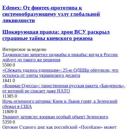
Edenex: От финтех-прототипа к
системообразующему узлу глобальной
ликвидности
Шокирующая правда: дрон ВСУ раскрыл
страшные тайны киевского режима
Интересное за неделю
Таджикистан запретил хиджабы и никабы: когда в России
дойдут до такого же решения
5500
0
«Сбежать удалось единицам»: 25-ю ОДШБр обнулили, что
осталось от элиты украинского десанта
1841
0
«Кошмар Одессы»: таинственная русская ракета «Бандероль»,
от которой не спасает даже НАТО
11385
0
Ночь огненного шторма: Киев и Львов горят, а Зеленский
сбежал в США
11809
0
Украину затрясло: взорван особый объект Зеленского
5359
0
Оружие Судного дня: как российский «Посейдон» может