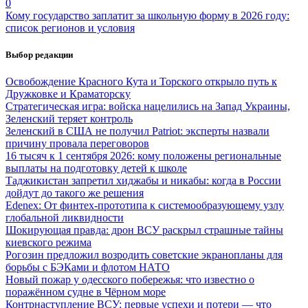
0
Кому государство заплатит за школьную форму в 2026 году:
список регионов и условия
Выбор редакции
Освобождение Красного Кута и Торского открыло путь к
Дружковке и Краматорску
Стратегическая игра: войска нацелились на Запад Украины,
Зеленский теряет контроль
Зеленский в США не получил Patriot: эксперты назвали
причину провала переговоров
16 тысяч к 1 сентября 2026: кому положены региональные
выплаты на подготовку детей к школе
Таджикистан запретил хиджабы и никабы: когда в России
дойдут до такого же решения
Edenex: От финтех-прототипа к системообразующему узлу
глобальной ликвидности
Шокирующая правда: дрон ВСУ раскрыл страшные тайны
киевского режима
Рогозин предложил возродить советские экранопланы для
борьбы с БЭКами и флотом НАТО
Новый пожар у одесского побережья: что известно о
поражённом судне в Чёрном море
Контрнаступление ВСУ: первые успехи и потери — что