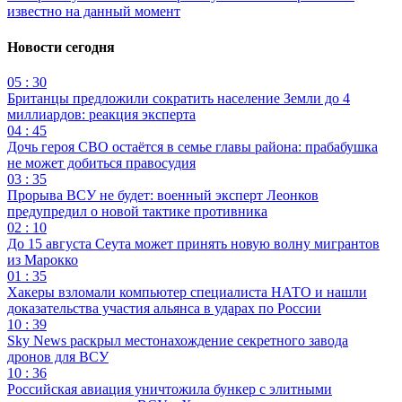
известно на данный момент
Новости сегодня
05 : 30
Британцы предложили сократить население Земли до 4
миллиардов: реакция эксперта
04 : 45
Дочь героя СВО остаётся в семье главы района: прабабушка
не может добиться правосудия
03 : 35
Прорыва ВСУ не будет: военный эксперт Леонков
предупредил о новой тактике противника
02 : 10
До 15 августа Сеута может принять новую волну мигрантов
из Марокко
01 : 35
Хакеры взломали компьютер специалиста НАТО и нашли
доказательства участия альянса в ударах по России
10 : 39
Sky News раскрыл местонахождение секретного завода
дронов для ВСУ
10 : 36
Российская авиация уничтожила бункер с элитными