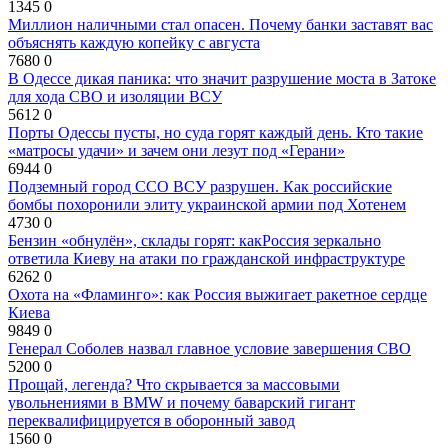
1345
0
Миллион наличными стал опасен. Почему банки заставят вас
объяснять каждую копейку с августа
7680
0
В Одессе дикая паника: что значит разрушение моста в Затоке
для хода СВО и изоляции ВСУ
5612
0
Порты Одессы пусты, но суда горят каждый день. Кто такие
«матросы удачи» и зачем они лезут под «Герани»
6944
0
Подземный город ССО ВСУ разрушен. Как российские
бомбы похоронили элиту украинской армии под Хотенем
4730
0
Бензин «обнулён», склады горят: какРоссия зеркально
ответила Киеву на атаки по гражданской инфраструктуре
6262
0
Охота на «Фламинго»: как Россия выжигает ракетное сердце
Киева
9849
0
Генерал Соболев назвал главное условие завершения СВО
5200
0
Прощай, легенда? Что скрывается за массовыми
увольнениями в BMW и почему баварский гигант
переквалифицируется в оборонный завод
1560
0