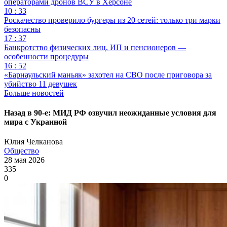
операторами дронов ВСУ в Херсоне
10 : 33
Роскачество проверило бургеры из 20 сетей: только три марки
безопасны
17 : 37
Банкротство физических лиц, ИП и пенсионеров —
особенности процедуры
16 : 52
«Барнаульский маньяк» захотел на СВО после приговора за
убийство 11 девушек
Больше новостей
Назад в 90-е: МИД РФ озвучил неожиданные условия для
мира с Украиной
Юлия Челканова
Общество
28 мая 2026
335
0