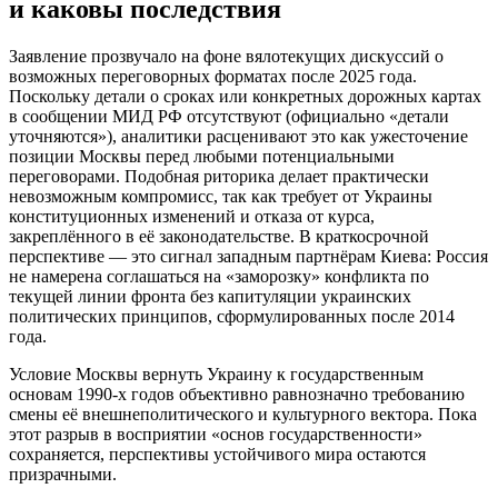
и каковы последствия
Заявление прозвучало на фоне вялотекущих дискуссий о
возможных переговорных форматах после 2025 года.
Поскольку детали о сроках или конкретных дорожных картах
в сообщении МИД РФ отсутствуют (официально «детали
уточняются»), аналитики расценивают это как ужесточение
позиции Москвы перед любыми потенциальными
переговорами. Подобная риторика делает практически
невозможным компромисс, так как требует от Украины
конституционных изменений и отказа от курса,
закреплённого в её законодательстве. В краткосрочной
перспективе — это сигнал западным партнёрам Киева: Россия
не намерена соглашаться на «заморозку» конфликта по
текущей линии фронта без капитуляции украинских
политических принципов, сформулированных после 2014
года.
Условие Москвы вернуть Украину к государственным
основам 1990-х годов объективно равнозначно требованию
смены её внешнеполитического и культурного вектора. Пока
этот разрыв в восприятии «основ государственности»
сохраняется, перспективы устойчивого мира остаются
призрачными.