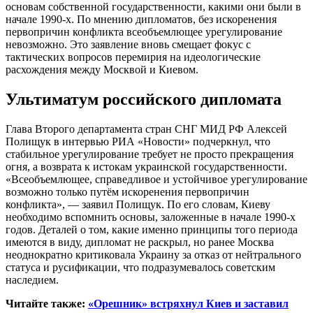
основам собственной государственности, какими они были в
начале 1990-х. По мнению дипломатов, без искоренения
первопричин конфликта всеобъемлющее урегулирование
невозможно. Это заявление вновь смещает фокус с
тактических вопросов перемирия на идеологические
расхождения между Москвой и Киевом.
Ультиматум российского дипломата
Глава Второго департамента стран СНГ МИД РФ Алексей
Полищук в интервью РИА «Новости» подчеркнул, что
стабильное урегулирование требует не просто прекращения
огня, а возврата к истокам украинской государственности.
«Всеобъемлющее, справедливое и устойчивое урегулирование
возможно только путём искоренения первопричин
конфликта», — заявил Полищук. По его словам, Киеву
необходимо вспомнить основы, заложенные в начале 1990-х
годов. Деталей о том, какие именно принципы того периода
имеются в виду, дипломат не раскрыл, но ранее Москва
неоднократно критиковала Украину за отказ от нейтрального
статуса и русификации, что подразумевалось советским
наследием.
Читайте также:
«Орешник» встряхнул Киев и заставил