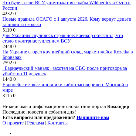
Что будет, если ВСУ уничтожат все хабы Wildberries и Ozon в
России
4232
0
Новые правила ОСАГО с 1 августа 2026. Кому вернут деньги
за полис и сколько
5110
0
Для Украины случилось страшное: военкор объяснил, что
стало с контрнаступлением ВСУ
2448
0
На Украине сгорел крупнейший склад маркетплейса Rozetka в
Броварах
2592
0
«Барнаульский маньяк» захотел на СВО после приговора за
убийство 11 девушек
1440
0
Европейские экс-чиновники тайно заговорили с Москвой о
мире
3115
0
Независимый информационно-новостной портал
Командир
.
Последние новости и события дня!
Есть вопросы или предложения?
Напишите нам
О проекте
|
Реклама
|
Контакты