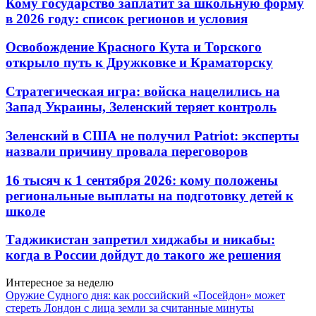
Кому государство заплатит за школьную форму
в 2026 году: список регионов и условия
Освобождение Красного Кута и Торского
открыло путь к Дружковке и Краматорску
Стратегическая игра: войска нацелились на
Запад Украины, Зеленский теряет контроль
Зеленский в США не получил Patriot: эксперты
назвали причину провала переговоров
16 тысяч к 1 сентября 2026: кому положены
региональные выплаты на подготовку детей к
школе
Таджикистан запретил хиджабы и никабы:
когда в России дойдут до такого же решения
Интересное за неделю
Оружие Судного дня: как российский «Посейдон» может
стереть Лондон с лица земли за считанные минуты