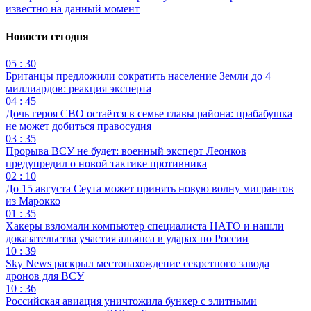
известно на данный момент
Новости сегодня
05 : 30
Британцы предложили сократить население Земли до 4
миллиардов: реакция эксперта
04 : 45
Дочь героя СВО остаётся в семье главы района: прабабушка
не может добиться правосудия
03 : 35
Прорыва ВСУ не будет: военный эксперт Леонков
предупредил о новой тактике противника
02 : 10
До 15 августа Сеута может принять новую волну мигрантов
из Марокко
01 : 35
Хакеры взломали компьютер специалиста НАТО и нашли
доказательства участия альянса в ударах по России
10 : 39
Sky News раскрыл местонахождение секретного завода
дронов для ВСУ
10 : 36
Российская авиация уничтожила бункер с элитными