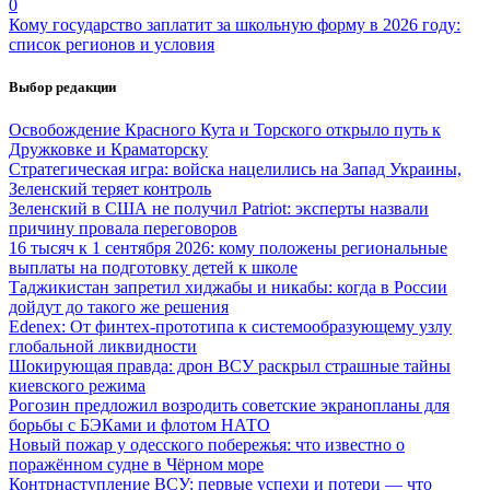
0
Кому государство заплатит за школьную форму в 2026 году:
список регионов и условия
Выбор редакции
Освобождение Красного Кута и Торского открыло путь к
Дружковке и Краматорску
Стратегическая игра: войска нацелились на Запад Украины,
Зеленский теряет контроль
Зеленский в США не получил Patriot: эксперты назвали
причину провала переговоров
16 тысяч к 1 сентября 2026: кому положены региональные
выплаты на подготовку детей к школе
Таджикистан запретил хиджабы и никабы: когда в России
дойдут до такого же решения
Edenex: От финтех-прототипа к системообразующему узлу
глобальной ликвидности
Шокирующая правда: дрон ВСУ раскрыл страшные тайны
киевского режима
Рогозин предложил возродить советские экранопланы для
борьбы с БЭКами и флотом НАТО
Новый пожар у одесского побережья: что известно о
поражённом судне в Чёрном море
Контрнаступление ВСУ: первые успехи и потери — что