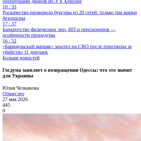
операторами дронов ВСУ в Херсоне
10 : 33
Роскачество проверило бургеры из 20 сетей: только три марки
безопасны
17 : 37
Банкротство физических лиц, ИП и пенсионеров —
особенности процедуры
16 : 52
«Барнаульский маньяк» захотел на СВО после приговора за
убийство 11 девушек
Больше новостей
Госдума заявляет о возвращении Одессы: что это значит
для Украины
Юлия Челканова
Общество
27 мая 2026
445
0