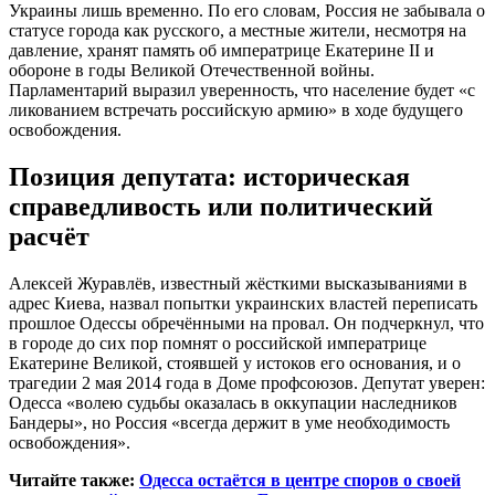
Украины лишь временно. По его словам, Россия не забывала о
статусе города как русского, а местные жители, несмотря на
давление, хранят память об императрице Екатерине II и
обороне в годы Великой Отечественной войны.
Парламентарий выразил уверенность, что население будет «с
ликованием встречать российскую армию» в ходе будущего
освобождения.
Позиция депутата: историческая
справедливость или политический
расчёт
Алексей Журавлёв, известный жёсткими высказываниями в
адрес Киева, назвал попытки украинских властей переписать
прошлое Одессы обречёнными на провал. Он подчеркнул, что
в городе до сих пор помнят о российской императрице
Екатерине Великой, стоявшей у истоков его основания, и о
трагедии 2 мая 2014 года в Доме профсоюзов. Депутат уверен:
Одесса «волею судьбы оказалась в оккупации наследников
Бандеры», но Россия «всегда держит в уме необходимость
освобождения».
Читайте также:
Одесса остаётся в центре споров о своей