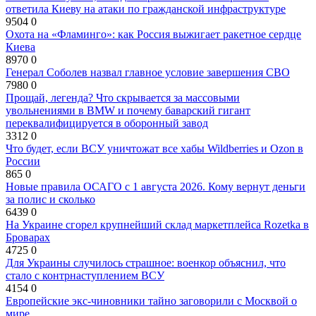
ответила Киеву на атаки по гражданской инфраструктуре
9504
0
Охота на «Фламинго»: как Россия выжигает ракетное сердце
Киева
8970
0
Генерал Соболев назвал главное условие завершения СВО
7980
0
Прощай, легенда? Что скрывается за массовыми
увольнениями в BMW и почему баварский гигант
переквалифицируется в оборонный завод
3312
0
Что будет, если ВСУ уничтожат все хабы Wildberries и Ozon в
России
865
0
Новые правила ОСАГО с 1 августа 2026. Кому вернут деньги
за полис и сколько
6439
0
На Украине сгорел крупнейший склад маркетплейса Rozetka в
Броварах
4725
0
Для Украины случилось страшное: военкор объяснил, что
стало с контрнаступлением ВСУ
4154
0
Европейские экс-чиновники тайно заговорили с Москвой о
мире