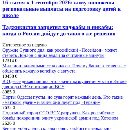
16 тысяч к 1 сентября 2026: кому положены
региональные выплаты на подготовку детей к
школе
Таджикистан запретил хиджабы и никабы:
когда в России дойдут до такого же решения
Интересное за неделю
Оружие Судного дня: как российский «Посейдон» может
стереть Лондон с лица земли за считанные минуты
12314
0
Миллион наличными стал опасен. Почему банки заставят вас
объяснять каждую копейку с августа
10458
0
В Одессе дикая паника: что значит разрушение моста в Затоке
для хода СВО и изоляции ВСУ
8085
0
Порты Одессы пусты, но суда горят каждый день. Кто такие
«матросы удачи» и зачем они лезут под «Герани»
7632
0
Подземный город ССО ВСУ разрушен. Как российские
бомбы похоронили элиту украинской армии под Хотенем
2626
0
Бензин «обнулён», склады горят: какРоссия зеркально