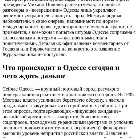
президента Михаил Подоляк ранее отмечал, что любые
разговоры о «возвращении» Одессы лишь укрепляют
решимость украинцев защищать город. Международные
наблюдатели, в свою очередь, напоминают: по нормам
международного права, одностороннее изменение границ не
признаётся, а возможная попытка штурма Одессы сопряжена с
колоссальными потерями — как военными, так и
политическими. Детальных официальных комментариев от
Госдепа или Еврокомиссии на конкретно это заявление
Журавлёва пока не поступало.
Что происходит в Одессе сегодня и
чего ждать дальше
Сейчас Одесса — крупный портовый город, регулярно
подвергающийся ракетным и дрон-атакам со стороны ВС РФ.
Местные власти усиливают береговую оборону, а жители
продолжают эвакуироваться из прибрежных районов. При
этом опросов, подтверждающих «ликующее ожидание»
российской армии, нет — напротив, большинство
соцопросов, проводимых украинскими центрами (в условиях
военного положения их точность ограничена), фиксируют
высокий уровень неприятия российской власти. Заявление