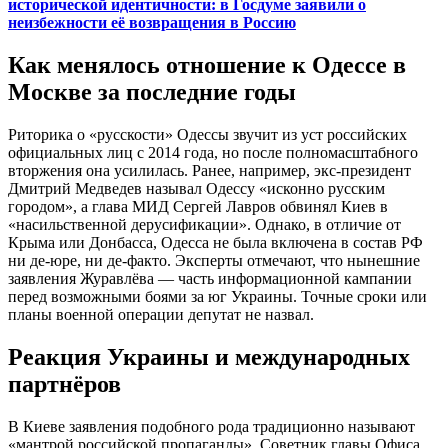
исторической идентичности: в Госдуме заявили о
неизбежности её возвращения в Россию
Как менялось отношение к Одессе в
Москве за последние годы
Риторика о «русскости» Одессы звучит из уст российских
официальных лиц с 2014 года, но после полномасштабного
вторжения она усилилась. Ранее, например, экс-президент
Дмитрий Медведев называл Одессу «исконно русским
городом», а глава МИД Сергей Лавров обвинял Киев в
«насильственной дерусификации». Однако, в отличие от
Крыма или Донбасса, Одесса не была включена в состав РФ
ни де-юре, ни де-факто. Эксперты отмечают, что нынешние
заявления Журавлёва — часть информационной кампании
перед возможными боями за юг Украины. Точные сроки или
планы военной операции депутат не назвал.
Реакция Украины и международных
партнёров
В Киеве заявления подобного рода традиционно называют
«мантрой российской пропаганды». Советник главы Офиса