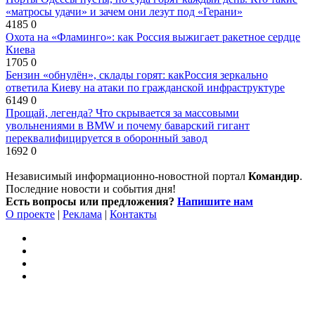
«матросы удачи» и зачем они лезут под «Герани»
4185
0
Охота на «Фламинго»: как Россия выжигает ракетное сердце
Киева
1705
0
Бензин «обнулён», склады горят: какРоссия зеркально
ответила Киеву на атаки по гражданской инфраструктуре
6149
0
Прощай, легенда? Что скрывается за массовыми
увольнениями в BMW и почему баварский гигант
переквалифицируется в оборонный завод
1692
0
Независимый информационно-новостной портал
Командир
.
Последние новости и события дня!
Есть вопросы или предложения?
Напишите нам
О проекте
|
Реклама
|
Контакты