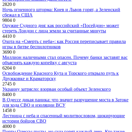
2820
0
Ночь огненного шторма: Киев и Львов горят, а Зеленский
сбежал в США
9804
0
Оружие Судного дня: как российский «Посейдон» может
стереть Лондон с лица земли за считанные минуты
4410
0
Охота на «Смерть с неба»: как Россия переписывает правила
игры в битве беспилотников
3690
0
Миллион наличными стал опасен. Почему банки заставят вас
объяснять каждую копейку с августа
6204
0
Освобождение Красного Кута и Торского открыло путь к
Дружковке и Краматорску
2745
0
Украину затрясло: взорван особый объект Зеленского
8400
0
В Одессе дикая паника: что значит разрушение моста в Затоке
для хода СВО и изоляции ВСУ
1458
0
Лестница с неба и спасенный молитвословом, шокирующие
истории бойцов СВО
4000
0
Порты Одессы пусты, но суда горят каждый день. Кто такие