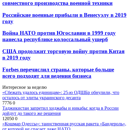
совместного производства военной техники
Российские военные прибыли в Венесуэлу в 2019
году
Война НАТО против Югославии в 1999 году
нанесла республике колоссальный ущерб
США продолжит торговую войну против Китая
в 2019 году
Forbes перечислил страны, которые больше
всего подходят для ведения бизнеса
Интересное за неделю
«Сбежать удалось единицам»: 25-ю ОДШБр обнулили, что
осталось от элиты украинского десанта
7776
0
Таджикистан запретил хиджабы и никабы: когда в России
дойдут до такого же решения
12050
0
«Кошмар Одессы»: таинственная русская ракета «Бандероль»,
от которой не спасает даже НАТО