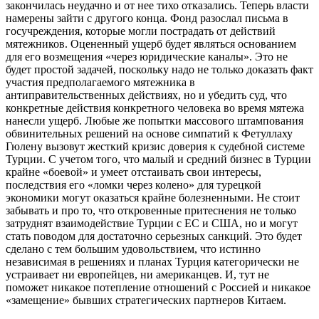
закончилась неудачно и от нее тихо отказались. Теперь власти
намерены зайти с другого конца. Фонд разослал письма в
госучреждения, которые могли пострадать от действий
мятежников. Оцененный ущерб будет являться основанием
для его возмещения «через юридические каналы». Это не
будет простой задачей, поскольку надо не только доказать факт
участия предполагаемого мятежника в
антиправительственных действиях, но и убедить суд, что
конкретные действия конкретного человека во время мятежа
нанесли ущерб. Любые же попытки массового штампования
обвинительных решений на основе симпатий к Фетуллаху
Гюлену вызовут жесткий кризис доверия к судебной системе
Турции. С учетом того, что малый и средний бизнес в Турции
крайне «боевой» и умеет отстаивать свои интересы,
последствия его «ломки через колено» для турецкой
экономики могут оказаться крайне болезненными. Не стоит
забывать и про то, что откровенные притеснения не только
затруднят взаимодействие Турции с ЕС и США, но и могут
стать поводом для достаточно серьезных санкций. Это будет
сделано с тем большим удовольствием, что истинно
независимая в решениях и планах Турция категорически не
устраивает ни европейцев, ни американцев. И, тут не
поможет никакое потепление отношений с Россией и никакое
«замещение» бывших стратегических партнеров Китаем.