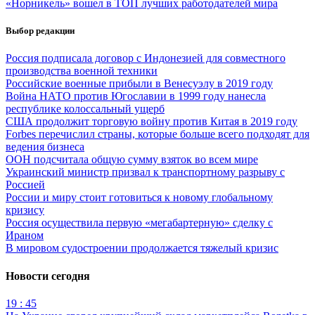
«Норникель» вошел в ТОП лучших работодателей мира
Выбор редакции
Россия подписала договор с Индонезией для совместного
производства военной техники
Российские военные прибыли в Венесуэлу в 2019 году
Война НАТО против Югославии в 1999 году нанесла
республике колоссальный ущерб
США продолжит торговую войну против Китая в 2019 году
Forbes перечислил страны, которые больше всего подходят для
ведения бизнеса
ООН подсчитала общую сумму взяток во всем мире
Украинский министр призвал к транспортному разрыву с
Россией
России и миру стоит готовиться к новому глобальному
кризису
Россия осуществила первую «мегабартерную» сделку с
Ираном
В мировом судостроении продолжается тяжелый кризис
Новости сегодня
19 : 45