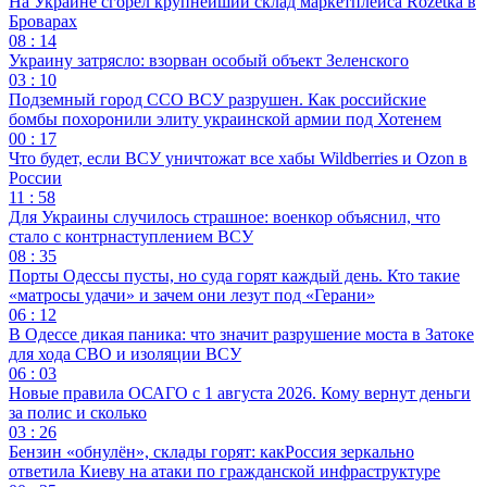
На Украине сгорел крупнейший склад маркетплейса Rozetka в
Броварах
08 : 14
Украину затрясло: взорван особый объект Зеленского
03 : 10
Подземный город ССО ВСУ разрушен. Как российские
бомбы похоронили элиту украинской армии под Хотенем
00 : 17
Что будет, если ВСУ уничтожат все хабы Wildberries и Ozon в
России
11 : 58
Для Украины случилось страшное: военкор объяснил, что
стало с контрнаступлением ВСУ
08 : 35
Порты Одессы пусты, но суда горят каждый день. Кто такие
«матросы удачи» и зачем они лезут под «Герани»
06 : 12
В Одессе дикая паника: что значит разрушение моста в Затоке
для хода СВО и изоляции ВСУ
06 : 03
Новые правила ОСАГО с 1 августа 2026. Кому вернут деньги
за полис и сколько
03 : 26
Бензин «обнулён», склады горят: какРоссия зеркально
ответила Киеву на атаки по гражданской инфраструктуре